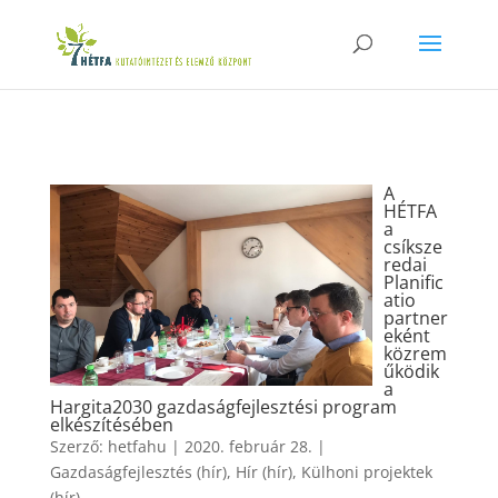
A
HÉTFA
a
csíksze
redai
Planific
atio
partner
eként
közrem
űködik
a
Hargita2030 gazdaságfejlesztési program
elkészítésében
Szerző:
hetfahu
|
2020. február 28.
|
Gazdaságfejlesztés (hír)
,
Hír (hír)
,
Külhoni projektek
(hír)