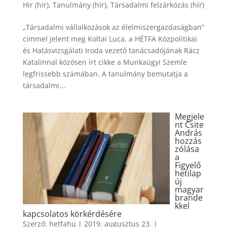
Hír (hír)
,
Tanulmány (hír)
,
Társadalmi felzárkózás (hír)
„Társadalmi vállalkozások az élelmiszergazdaságban”
címmel jelent meg Koltai Luca, a HÉTFA Közpolitikai
és Hatásvizsgálati Iroda vezető tanácsadójának Rácz
Katalinnal közösen írt cikke a Munkaügyi Szemle
legfrissebb számában. A tanulmány bemutatja a
társadalmi...
Megjele
nt Csite
András
hozzás
zólása
a
Figyelő
hetilap
új
magyar
brande
kkel
kapcsolatos körkérdésére
Szerző:
hetfahu
|
2019. augusztus 23.
|