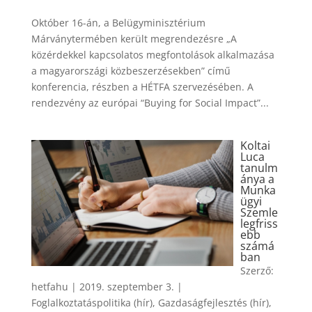
Október 16-án, a Belügyminisztérium
Márványtermében került megrendezésre „A
közérdekkel kapcsolatos megfontolások alkalmazása
a magyarországi közbeszerzésekben” című
konferencia, részben a HÉTFA szervezésében. A
rendezvény az európai “Buying for Social Impact”...
Koltai
Luca
tanulm
ánya a
Munka
ügyi
Szemle
legfriss
ebb
számá
ban
Szerző:
hetfahu
|
2019. szeptember 3.
|
Foglalkoztatáspolitika (hír)
,
Gazdaságfejlesztés (hír)
,