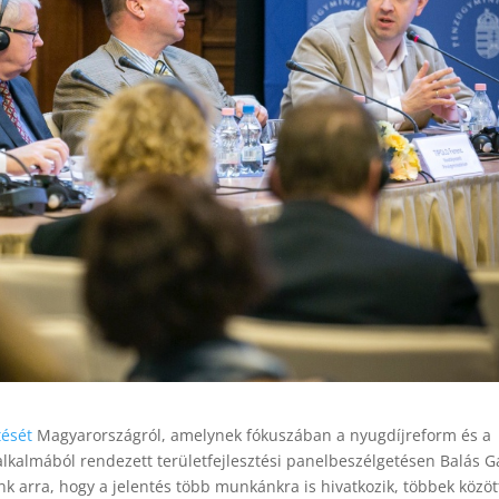
tését
Magyarországról, amelynek fókuszában a nyugdíjreform és a
 alkalmából rendezett területfejlesztési panelbeszélgetésen Balás G
nk arra, hogy a jelentés több munkánkra is hivatkozik, többek közöt