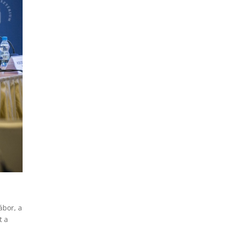
ábor, a
t a