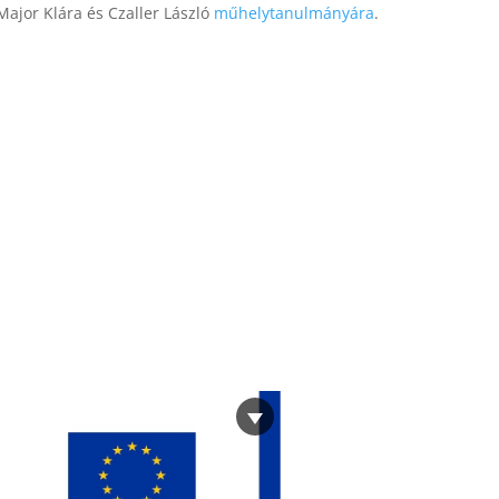
ajor Klára és Czaller László
műhelytanulmányára
.