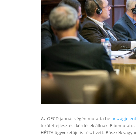
Az OECD január végén mutatta be
országjelen
területfejlesztési kérdések állnak. E bemutató
HÉTFA ügyvezetője is részt vett. Büszkék vagyu