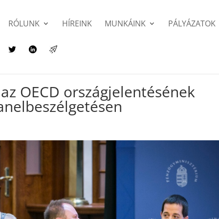
RÓLUNK
HÍREINK
MUNKÁINK
PÁLYÁZATOK
t az OECD országjelentésének
anelbeszélgetésen