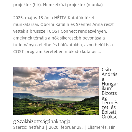
projektek (hír)
,
Nemzetközi projektek (munka)
2025. május 13-án a HÉTFA Kutatóintézet
munkatársai, Oborni Katalin és Szentes Anna részt
vettek a brüsszeli COST Connect rendezvényen,
amelynek témája a nők sikeresebb bevonása a
tudományos életbe és hálózatokba, azon belül is a
COST-program keretében működő kutatási...
Csite
András
a
Hungar
ikum
Bizotts
ág
Termés
zeti és
Épített
Öröksé
g Szakbizottságának tagja
Szerző:
hetfahu
|
2020. február 28.
|
Elismerés
,
Hír