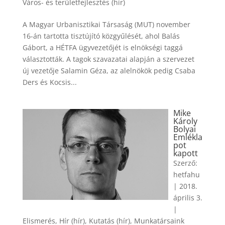
Város- és területfejlesztés (hír)
A Magyar Urbanisztikai Társaság (MUT) november
16-án tartotta tisztújító közgyűlését, ahol Balás
Gábort, a HÉTFA ügyvezetőjét is elnökségi taggá
választották. A tagok szavazatai alapján a szervezet
új vezetője Salamin Géza, az alelnökök pedig Csaba
Ders és Kocsis...
Mike
Károly
Bolyai
Emlékla
pot
kapott
Szerző:
hetfahu
|
2018.
április 3.
|
Elismerés
,
Hír (hír)
,
Kutatás (hír)
,
Munkatársaink