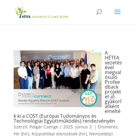
A
HÉTFA
vezetés
ével
megval
ósuló
Profee
dback
projekt
et jó
gyakorl
atként
emelté
k ki a COST (Európai Tudományos és
Technológiai Együttműködés) rendezvényén
Szerző:
Polgár Csenge
|
2025. június 3.
|
Elismerés
,
Hír (hír)
,
Közpolitikai elemzések (hír)
,
Nemzetközi