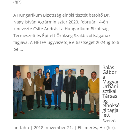
(hír)
A Hungarikum Bizottság elnöki tisztét betöltő Dr.
Nagy István Agrárminiszter 2020. február 14-én
kinevezte Csite Andrást a Hungarikum Bizottság
Természeti és Épített Örökség Szakbizottságának
tagjává. A HÉTFA ügyvezetője e tisztséget 2024-ig tölti
be....
Balás
Gábor
a
Magyar
Urbani
sztikai
Társas
ág
elnöksé
gi tagja
lett
Szerző:
hetfahu
|
2018. november 21.
|
Elismerés
,
Hír (hír)
,