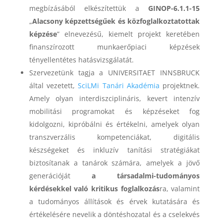
megbízásából elkészítettük a
GINOP-6.1.1-15
„
Alacsony képzettségűek és közfoglalkoztatottak
képzése
” elnevezésű, kiemelt projekt keretében
finanszírozott munkaerőpiaci képzések
tényellentétes hatásvizsgálatát.
Szervezetünk tagja a UNIVERSITAET INNSBRUCK
által vezetett,
SciLMi Tanári Akadémia
projektnek.
Amely olyan interdiszciplináris, kevert intenzív
mobilitási programokat és képzéseket fog
kidolgozni, kipróbálni és értékelni, amelyek olyan
transzverzális kompetenciákat, digitális
készségeket és inkluzív tanítási stratégiákat
biztosítanak a tanárok számára, amelyek a jövő
generációját
a társadalmi-tudományos
kérdésekkel való kritikus foglalkozás
ra, valamint
a tudományos állítások és érvek kutatására és
értékelésére nevelik a döntéshozatal és a cselekvés