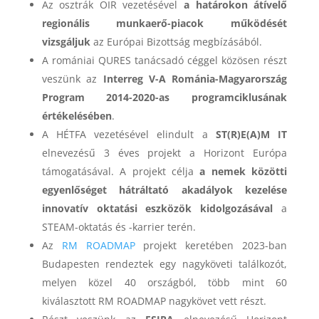
Az osztrák ÖIR vezetésével
a határokon átívelő
regionális munkaerő-piacok működését
vizsgáljuk
az Európai Bizottság megbízásából.
A romániai QURES tanácsadó céggel közösen részt
veszünk az
Interreg V-A Románia-Magyarország
Program 2014-2020-as programciklusának
értékelésében
.
A HÉTFA vezetésével elindult a
ST(R)E(A)M IT
elnevezésű 3 éves projekt a Horizont Európa
támogatásával. A projekt célja
a nemek közötti
egyenlőséget hátráltató akadályok kezelése
innovatív oktatási eszközök kidolgozásával
a
STEAM-oktatás és -karrier terén.
Az
RM ROADMAP
projekt keretében 2023-ban
Budapesten rendeztek egy nagyköveti találkozót,
melyen közel 40 országból, több mint 60
kiválasztott RM ROADMAP nagykövet vett részt.