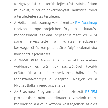
Közigazgatási és Területfejlesztési Minisztérium
munkáját, mind az önkormányzati működés, mind
a területfejlesztés területén.
A Hétfa munkacsomag-vezetőként az
RM Roadmap
Horizon Europe projektben folytatta a kutatás-
menedzsment szakma népszerűsítését és 2024
során elkészítette a kutatás-menedzserek
készségeiről és kompetenciáiról folyó szakmai vita
konszenzus-jelentését.
A V4WB RMA Network Plus projekt keretében
webinárok és tréningek segítségével tovább
erősítettük a kutatás-menedzserek hálózatát és
tapasztalat-cseréjét a Visegrádi Négyek és a
Nyugat-Balkán régió országaiban.
Az Erasmus+ Program által finanszírozott
RE-FEM
projektekben mint koordinátorok veszünk részt,
melynek célja a vállalkozónők készségeinek, az őket