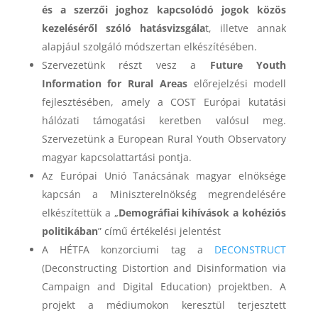
és a szerzői joghoz kapcsolódó jogok közös
kezeléséről szóló hatásvizsgála
t, illetve annak
alapjául szolgáló módszertan elkészítésében.
Szervezetünk részt vesz a
Future Youth
Information for Rural Areas
előrejelzési modell
fejlesztésében, amely a COST Európai kutatási
hálózati támogatási keretben valósul meg.
Szervezetünk a European Rural Youth Observatory
magyar kapcsolattartási pontja.
Az Európai Unió Tanácsának magyar elnöksége
kapcsán a Miniszterelnökség megrendelésére
elkészítettük a „
Demográfiai kihívások a kohéziós
politikában
” című értékelési jelentést
A HÉTFA konzorciumi tag a
DECONSTRUCT
(Deconstructing Distortion and Disinformation via
Campaign and Digital Education) projektben. A
projekt a médiumokon keresztül terjesztett