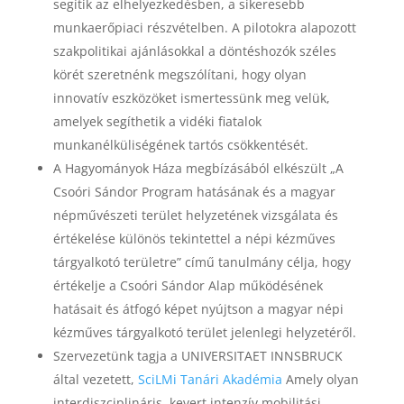
segítik az elhelyezkedésben, a sikeresebb
munkaerőpiaci részvételben. A pilotokra alapozott
szakpolitikai ajánlásokkal a döntéshozók széles
körét szeretnénk megszólítani, hogy olyan
innovatív eszközöket ismertessünk meg velük,
amelyek segíthetik a vidéki fiatalok
munkanélküliségének tartós csökkentését.
A Hagyományok Háza megbízásából elkészült „A
Csoóri Sándor Program hatásának és a magyar
népművészeti terület helyzetének vizsgálata és
értékelése különös tekintettel a népi kézműves
tárgyalkotó területre” című tanulmány célja, hogy
értékelje a Csoóri Sándor Alap működésének
hatásait és átfogó képet nyújtson a magyar népi
kézműves tárgyalkotó terület jelenlegi helyzetéről.
Szervezetünk tagja a UNIVERSITAET INNSBRUCK
által vezetett,
SciLMi Tanári Akadémia
Amely olyan
interdiszciplináris, kevert intenzív mobilitási