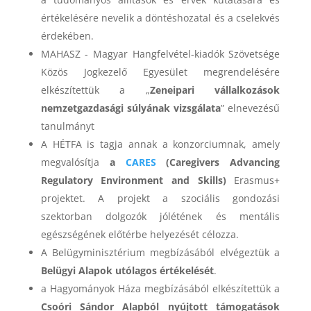
értékelésére nevelik a döntéshozatal és a cselekvés
érdekében.
MAHASZ ­- Magyar Hangfelvétel-kiadók Szövetsége
Közös Jogkezelő Egyesület megrendelésére
elkészítettük a „
Zeneipari vállalkozások
nemzetgazdasági súlyának vizsgálata
” elnevezésű
tanulmányt
A HÉTFA is tagja annak a konzorciumnak, amely
megvalósítja
a
CARES
(Caregivers Advancing
Regulatory Environment and Skills)
Erasmus+
projektet. A projekt a szociális gondozási
szektorban dolgozók jólétének és mentális
egészségének előtérbe helyezését célozza.
A Belügyminisztérium megbízásából elvégeztük a
Belügyi Alapok utólagos értékelését
.
a Hagyományok Háza megbízásából elkészítettük a
Csoóri Sándor Alapból nyújtott támogatások