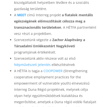
kiszolgáltatott helyzetben lévőkre és a szociális
gazdaság területére.
A
MEET
című Interreg projekt
a fiatalok mentális
egészségének előmozdítását célozza meg a
transznacionális területeken
. A HÉTFA partnerként
vesz részt a projektben.
Szervezetünk végezte a
Zachor Alapítvány a
Társadalmi Emlékezetért Nagyköveti
programjának értékelését.
Szervezetünk aktív részese volt az első
Népművészeti Jelentés
elkészítésének
A HÉTFA is tagja a
COOPOWER
(Strengthening
cooperative employment practices for the
empowerment of vulnerable youth) elnevezésű
Interreg Duna Régió projektnek, melynek célja
olyan helyi együttműködések kialakítása és
megerősítése, amelyek a Duna régió vidéki fiataljait