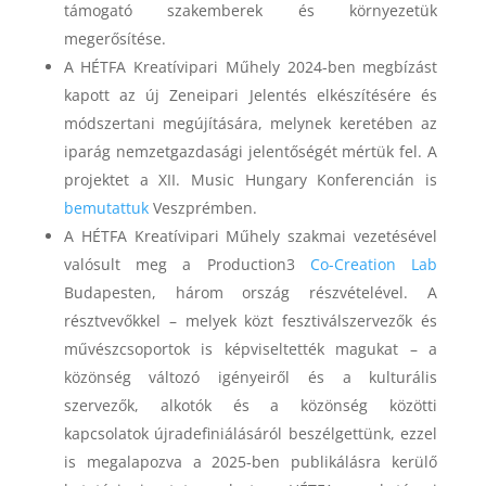
támogató szakemberek és környezetük
megerősítése.
A HÉTFA Kreatívipari Műhely 2024-ben megbízást
kapott az új Zeneipari Jelentés elkészítésére és
módszertani megújítására, melynek keretében az
iparág nemzetgazdasági jelentőségét mértük fel. A
projektet a XII. Music Hungary Konferencián is
bemutattuk
Veszprémben.
A HÉTFA Kreatívipari Műhely szakmai vezetésével
valósult meg a Production3
Co-Creation Lab
Budapesten, három ország részvételével. A
résztvevőkkel – melyek közt fesztiválszervezők és
művészcsoportok is képviseltették magukat – a
közönség változó igényeiről és a kulturális
szervezők, alkotók és a közönség közötti
kapcsolatok újradefiniálásáról beszélgettünk, ezzel
is megalapozva a 2025-ben publikálásra kerülő