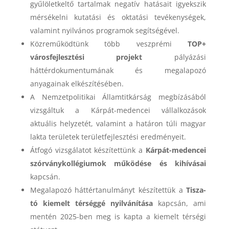
gyűlöletkeltő tartalmak negatív hatásait igyekszik
mérsékelni kutatási és oktatási tevékenységek,
valamint nyilvános programok segítségével.
Közreműködtünk több veszprémi
TOP+
városfejlesztési projekt
pályázási
háttérdokumentumának és megalapozó
anyagainak elkészítésében.
A Nemzetpolitikai Államtitkárság megbízásából
vizsgáltuk a Kárpát-medencei vállalkozások
aktuális helyzetét, valamint a határon túli magyar
lakta területek területfejlesztési eredményeit.
Átfogó vizsgálatot készítettünk a
Kárpát-medencei
szórványkollégiumok működése és kihívásai
kapcsán.
Megalapozó háttértanulmányt készítettük a
Tisza-
tó kiemelt térséggé nyilvánítása
kapcsán, ami
mentén 2025-ben meg is kapta a kiemelt térségi