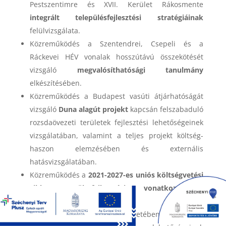
Pestszentimre és XVII. Kerület Rákosmente
integrált településfejlesztési stratégiáinak
felülvizsgálata.
Közreműködés a Szentendrei, Csepeli és a
Ráckevei HÉV vonalak hosszútávú összekötését
vizsgáló
megvalósíthatósági tanulmány
elkészítésében.
Közreműködés a Budapest vasúti átjárhatóságát
vizsgáló
Duna alagút projekt
kapcsán felszabaduló
rozsdaövezeti területek fejlesztési lehetőségeinek
vizsgálatában, valamint a teljes projekt költség-
haszon elemzésében és externális
hatásvizsgálatában.
Közreműködés a
2021-2027-es uniós költségvetési
ciklus területfejlesztési vonatkozásainak
tervezésében
Fejér megyében.
Az
ESPON LAKES
projekt keretében az európai