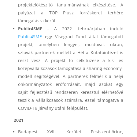
projektelőkészítő tanulmányának elkészítése. A
pályázat a TOP Plusz forráskeret terhére
támogatásra került.
Public4SME
– A 2022. februárjában induló
Public4SME
egy Visegrad Fund által támogatott
projekt, amelyben lengyel, moldovai, ukrán,
szlovák partnerek mellett a Hétfa Kutatóintézet is
részt vesz. A projekt fő célkitűzése a kis- és
középvállalkozások támogatása a sharing economy-
modell segítségével. A partnerek felmérik a helyi
önkormányzatok erőforrásait, majd azokat egy
saját fejlesztésű rendszeren keresztül elérhetővé
teszik a vállalkozások számára, ezzel támogatva a
COVID-19 járvány utáni felépülést.
2021
Budapest XVIII. Kerület Pestszentlőrinc,