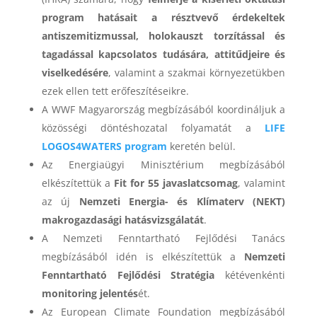
program hatásait a résztvevő érdekeltek
antiszemitizmussal, holokauszt torzítással és
tagadással kapcsolatos tudására, attitűdjeire és
viselkedésére
, valamint a szakmai környezetükben
ezek ellen tett erőfeszítéseikre.
A WWF Magyarország megbízásából koordináljuk a
közösségi döntéshozatal folyamatát a
LIFE
LOGOS4WATERS program
keretén belül.
Az Energiaügyi Minisztérium megbízásából
elkészítettük a
Fit for 55 javaslatcsomag
, valamint
az új
Nemzeti Energia- és Klímaterv (NEKT)
makrogazdasági hatásvizsgálatát
.
A Nemzeti Fenntartható Fejlődési Tanács
megbízásából idén is elkészítettük a
Nemzeti
Fenntartható Fejlődési Stratégia
kétévenkénti
monitoring jelentés
ét.
Az European Climate Foundation megbízásából