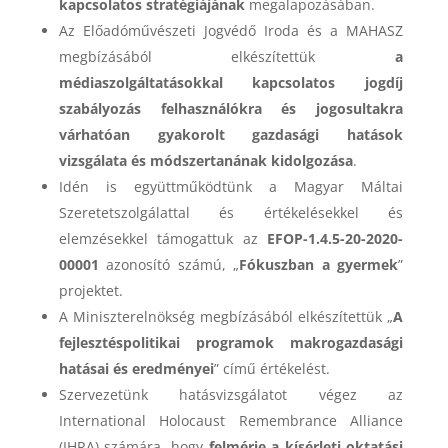
kapcsolatos stratégiájának
megalapozásában.
Az Előadóművészeti Jogvédő Iroda és a MAHASZ
megbízásából elkészítettük
a
médiaszolgáltatásokkal kapcsolatos jogdíj
szabályozás felhasználókra és jogosultakra
várhatóan gyakorolt gazdasági hatások
vizsgálata és módszertanának kidolgozása
.
Idén is együttműködtünk a Magyar Máltai
Szeretetszolgálattal és értékelésekkel és
elemzésekkel támogattuk az
EFOP-1.4.5-20-2020-
00001
azonosító számú, „
Fókuszban a gyermek
”
projektet.
A Miniszterelnökség megbízásából elkészítettük „
A
fejlesztéspolitikai programok makrogazdasági
hatásai és eredményei
” című értékelést.
Szervezetünk hatásvizsgálatot végez az
International Holocaust Remembrance Alliance
(IHRA) számára, hogy
felmérje a kísérleti oktatási