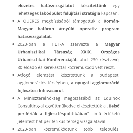
előzetes hatásvizsgálatot készítettünk
egy
lehetséges
lakóépület felújítási stratégia
kapcsán.
A QUERES megbízásából támogattuk a
Román-
Magyar határon átnyúló operatív program
hatásvizsgálatát
.
2023-ban a HÉTFA szervezte a
Magyar
Urbanisztikai Társaság XXIX. Országos
Urbanisztikai Konferenciáját
, ahol 230 résztvevő,
80 előadó és kerekasztal-közreműködő vett részt.
Átfogó elemzést készítettünk a budapesti
agglomerációs térségben,
a nyugati agglomeráció
fejlesztési kihívásairól
.
A Miniszterelnökség megbízásából az Equinox
Consulting-al együttműködve elkészítettük a „
Belső
perifériák a fejlesztéspolitikában
” című értékelő
jelentést hat periférikus térség vizsgálatával.
2023-ban közreműködtünk több települési