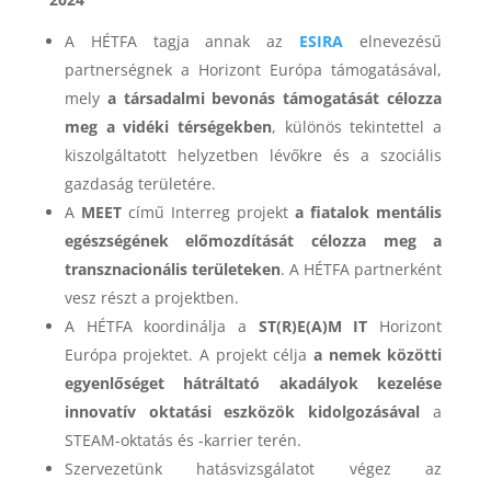
A HÉTFA tagja annak az
ESIRA
elnevezésű
partnerségnek a Horizont Európa támogatásával,
mely
a társadalmi bevonás támogatását célozza
meg a vidéki térségekben
, különös tekintettel a
kiszolgáltatott helyzetben lévőkre és a szociális
gazdaság területére.
A
MEET
című Interreg projekt
a fiatalok mentális
egészségének előmozdítását célozza meg a
transznacionális területeken
. A HÉTFA partnerként
vesz részt a projektben.
A HÉTFA koordinálja a
ST(R)E(A)M IT
Horizont
Európa projektet. A projekt célja
a nemek közötti
egyenlőséget hátráltató akadályok kezelése
innovatív oktatási eszközök kidolgozásával
a
STEAM-oktatás és -karrier terén.
Szervezetünk hatásvizsgálatot végez az