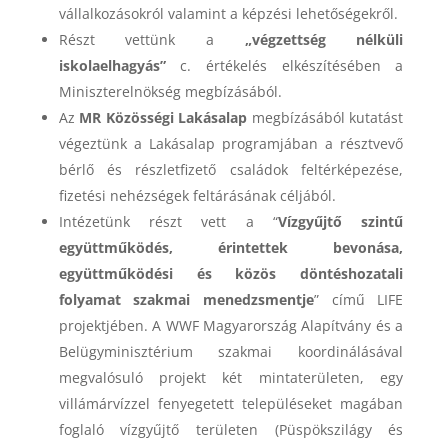
vállalkozásokról valamint a képzési lehetőségekről.
Részt vettünk a
„végzettség nélküli
iskolaelhagyás”
c. értékelés elkészítésében a
Miniszterelnökség megbízásából.
Az
MR Közösségi Lakásalap
megbízásából kutatást
végeztünk a Lakásalap programjában a résztvevő
bérlő és részletfizető családok feltérképezése,
fizetési nehézségek feltárásának céljából.
Intézetünk részt vett a “
Vízgyűjtő szintű
együttműködés, érintettek bevonása,
együttműködési és közös döntéshozatali
folyamat szakmai menedzsmentje
” című LIFE
projektjében. A WWF Magyarország Alapítvány és a
Belügyminisztérium szakmai koordinálásával
megvalósuló projekt két mintaterületen, egy
villámárvízzel fenyegetett településeket magában
foglaló vízgyűjtő területen (Püspökszilágy és