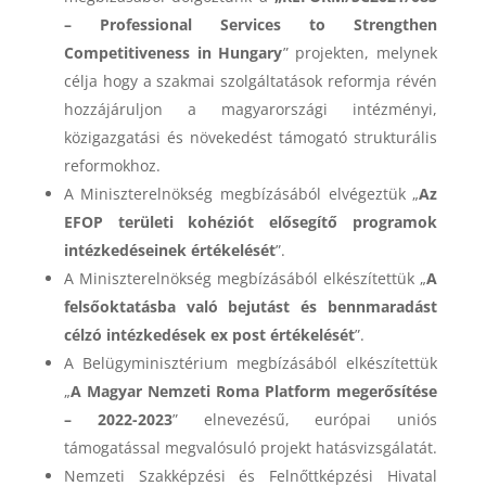
– Professional Services to Strengthen
Competitiveness in Hungary
” projekten, melynek
célja hogy a szakmai szolgáltatások reformja révén
hozzájáruljon a magyarországi intézményi,
közigazgatási és növekedést támogató strukturális
reformokhoz.
A Miniszterelnökség megbízásából elvégeztük „
Az
EFOP területi kohéziót elősegítő programok
intézkedéseinek értékelését
”.
A Miniszterelnökség megbízásából elkészítettük „
A
felsőoktatásba való bejutást és bennmaradást
célzó intézkedések ex post értékelését
”.
A Belügyminisztérium megbízásából elkészítettük
„
A Magyar Nemzeti Roma Platform megerősítése
– 2022-2023
” elnevezésű, európai uniós
támogatással megvalósuló projekt hatásvizsgálatát.
Nemzeti Szakképzési és Felnőttképzési Hivatal