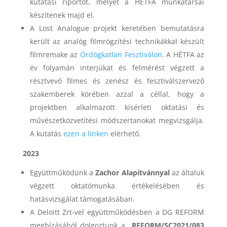
kutatási riportot, melyet a HÉTFA munkatársai
készítenek majd el.
A Lost Analogue projekt keretében bemutatásra
került az analóg filmrögzítési technikákkal készült
filmremake az
Ördögkatlan Fesztiválon
. A HÉTFA az
év folyamán interjúkat és felmérést végzett a
résztvevő filmes és zenész és fesztiválszervező
szakemberek körében azzal a céllal, hogy a
projektben alkalmazott kísérleti oktatási és
művészetközvetítési módszertanokat megvizsgálja.
A kutatás
ezen a linken
elérhető.
2023
Együttműködünk a
Zachor Alapítvánnyal
az általuk
végzett oktatómunka értékelésében és
hatásvizsgálat támogatásában.
A Deloitt Zrt-vel együttműködésben a DG REFORM
megbízásából dolgoztunk a
„REFORM/SC2021/083