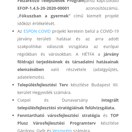
Felzárkózó Települések Program
jához kapcsolódó
EFOP-1.4.5-20-2020-00001
azonosítószámú,
„
Fókuszban a gyermek”
című kiemelt projekt
időközi értékelését.
Az
ESPON COVID
projekt keretein belül a COVID-19
járvány területi hatásai és az arra adott
szakpolitikai válaszok vizsgálata az európai
régiókban és városokban. A HÉTFA a
járvány
földrajzi terjedésének és társadalmi hatásainak
elemzésében
való részvétele (adatgyűjtés,
adatelemzés).
Településfejlesztési Terv
készítése Budapest XII.
kerület Hegyvidék számára.
Csepel és Dunavarsány
integrált
településfejlesztési stratégiáinak felülvizsgálata.
Fenntartható városfejlesztési stratégia
és
TOP
Plusz Városfejlesztési Programterv
készítése
Gárdony, Győr és
Veszprém
számára.