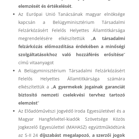
elemzését és értékelését
.
Az Európai Unió Tanácsának magyar elnöksége
kapcsán a Belügyminisztérium Társadalmi
Felzárkózásért Felelős Helyettes Államtitkársága
megrendelésére elkészítettük „
A társadalmi
felzárkózás előmozdítása érdekében a minőségi
szolgáltatásokhoz való hozzáférés erősítése
”
című vitaanyagot
A Belügyminisztérium Társadalmi Felzárkózásért
Felelős Helyettes Államtitkársága számára
elkészítettük a „
A gyermekek jogainak garanciát
biztosító nemzeti cselekvési tervhez tartozó
elemzést
”
Az Előadóművészi Jogvédő Iroda Egyesületével és a
Magyar Hangfelvétel-kiadók Szövetsége Közös
Jogkezelő Egyesülettel (MAHASZ) együttműködtünk
az S-II 24
díjszabást megalapozó, a szerzői jogok