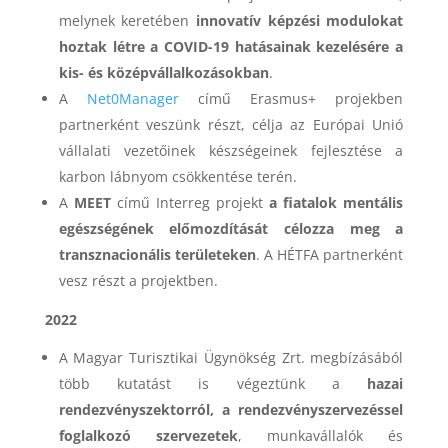
melynek keretében
innovatív képzési modulokat
hoztak létre a COVID-19 hatásainak kezelésére a
kis- és középvállalkozásokban
.
A
Net0Manager
című Erasmus+ projekben
partnerként veszünk részt, célja az Európai Unió
vállalati vezetőinek készségeinek fejlesztése a
karbon lábnyom csökkentése terén.
A
MEET
című Interreg projekt
a fiatalok mentális
egészségének előmozdítását célozza meg a
transznacionális területeken
. A HÉTFA partnerként
vesz részt a projektben.
2022
A Magyar Turisztikai Ügynökség Zrt. megbízásából
több kutatást is végeztünk a
hazai
rendezvényszektorról, a rendezvényszervezéssel
foglalkozó szervezetek
, munkavállalók és