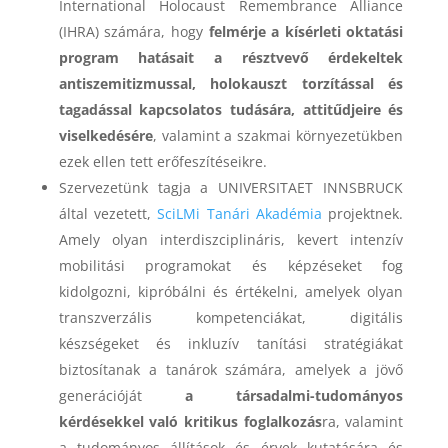
International Holocaust Remembrance Alliance
(IHRA) számára, hogy
felmérje a kísérleti oktatási
program hatásait a résztvevő érdekeltek
antiszemitizmussal, holokauszt torzítással és
tagadással kapcsolatos tudására, attitűdjeire és
viselkedésére
, valamint a szakmai környezetükben
ezek ellen tett erőfeszítéseikre.
Szervezetünk tagja a UNIVERSITAET INNSBRUCK
által vezetett,
SciLMi Tanári Akadémia
projektnek.
Amely olyan interdiszciplináris, kevert intenzív
mobilitási programokat és képzéseket fog
kidolgozni, kipróbálni és értékelni, amelyek olyan
transzverzális kompetenciákat, digitális
készségeket és inkluzív tanítási stratégiákat
biztosítanak a tanárok számára, amelyek a jövő
generációját
a társadalmi-tudományos
kérdésekkel való kritikus foglalkozás
ra, valamint
a tudományos állítások és érvek kutatására és