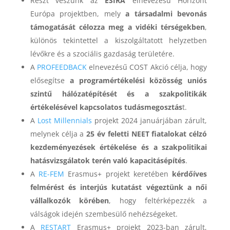
Részt veszünk az
ESIRA
elnevezésű Horizont
Európa projektben, mely
a társadalmi bevonás
támogatását célozza meg a vidéki térségekben
,
különös tekintettel a kiszolgáltatott helyzetben
lévőkre és a szociális gazdaság területére.
A
PROFEEDBACK
elnevezésű COST Akció célja, hogy
elősegítse
a programértékelési közösség uniós
szintű hálózatépítését és a szakpolitikák
értékelésével kapcsolatos tudásmegosztás
t.
A
Lost Millennials
projekt 2024 januárjában zárult,
melynek célja a
25 év feletti NEET fiatalokat célzó
kezdeményezések értékelése és a szakpolitikai
hatásvizsgálatok terén való kapacitásépítés
.
A
RE-FEM
Erasmus+ projekt keretében
kérdőíves
felmérést és interjús kutatást végeztünk a női
vállalkozók körében
, hogy feltérképezzék a
válságok idején szembesülő nehézségeket.
A
RESTART
Erasmus+ projekt 2023-ban zárult,