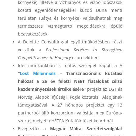
környéke), illetve a vízhiányos és vízbő időszakok
közötti egyenlőtlenségekkel küzdő Duna menti
területen (Bátya és környéke) valósulhatnak meg
természetes vízmegtartó megoldásokra épülő
beavatkozások.
A Deloitte Consulting-al együttműködésben részt
veszünk a
Professional Services to Strengthen
Competitiveness in Hungary
c. projektben.
Idei munkánkban is fontos szerepet kapott a
A
“
Lost Millennials
– Transznacionális kutatási
hálózat a 25 év feletti NEET fiatalokat célzó
kezdeményezések értékelésére”
projekt az EGT és
Norvég Alapok Ifjúsági Foglalkoztatási Alapjának
támogatásával. A 27 hónapos projektet egy 13
partnerből álló konzorcium valósítja meg Európa-
szerte, melyet a HÉTFA Kutatóintézet koordinál.
Elvégeztük a
Magyar
Máltai Szeretetszolgálat