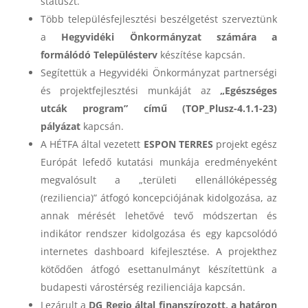
státuszt.
Több településfejlesztési beszélgetést szerveztünk
a
Hegyvidéki Önkormányzat számára a
formálódó Településterv
készítése kapcsán.
Segítettük a Hegyvidéki Önkormányzat partnerségi
és projektfejlesztési munkáját az
„Egészséges
utcák program” című (TOP_Plusz-4.1.1-23)
pályázat
kapcsán.
A HÉTFA által vezetett
ESPON TERRES
projekt egész
Európát lefedő kutatási munkája eredményeként
megvalósult a „területi ellenállóképesség
(reziliencia)” átfogó koncepciójának kidolgozása, az
annak mérését lehetővé tevő módszertan és
indikátor rendszer kidolgozása és egy kapcsolódó
internetes dashboard kifejlesztése. A projekthez
kötődően átfogó esettanulmányt készítettünk a
budapesti várostérség rezilienciája kapcsán.
Lezárult a
DG Regio által finanszírozott, a határon