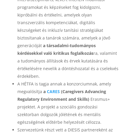
programokat és képzéseket fog kidolgozni,
kipróbálni és értékelni, amelyek olyan
transzverzális kompetenciákat, digitális
készségeket és inkluzív tanítási stratégiákat
biztosítanak a tanárok számára, amelyek a jövő
generációját
a társadalmi-tudományos
kérdésekkel való kritikus foglalkozás
ra, valamint
a tudományos állítások és érvek kutatására és
értékelésére nevelik a döntéshozatal és a cselekvés
érdekében.
A HÉTFA is tagja annak a konzorciumnak, amely
megvalósítja
a
CARES
(Caregivers Advancing
Regulatory Environment and Skills)
Erasmus+
projektet. A projekt a szociális gondozási
szektorban dolgozók jólétének és mentális
egészségének előtérbe helyezését célozza.
Szervezetünk részt vett a DIESIS partnereként az