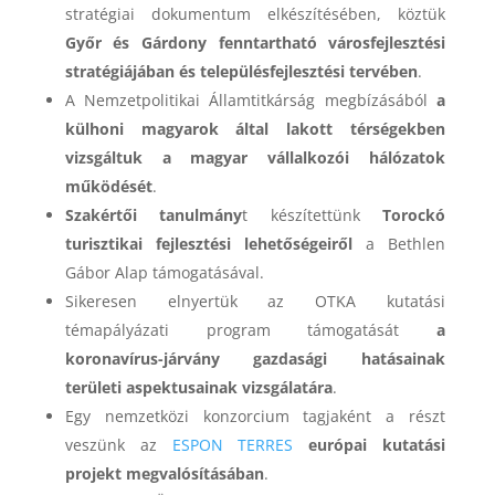
stratégiai dokumentum elkészítésében, köztük
Győr és Gárdony fenntartható városfejlesztési
stratégiájában és településfejlesztési tervében
.
A Nemzetpolitikai Államtitkárság megbízásából
a
külhoni magyarok által lakott térségekben
vizsgáltuk a magyar vállalkozói hálózatok
működését
.
Szakértői tanulmány
t készítettünk
Torockó
turisztikai fejlesztési lehetőségeiről
a Bethlen
Gábor Alap támogatásával.
Sikeresen elnyertük az OTKA kutatási
témapályázati program támogatását
a
koronavírus-járvány gazdasági hatásainak
területi aspektusainak vizsgálatára
.
Egy nemzetközi konzorcium tagjaként a részt
veszünk az
ESPON TERRES
európai kutatási
projekt megvalósításában
.