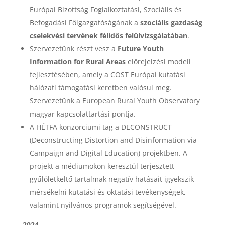
Európai Bizottság Foglalkoztatási, Szociális és
Befogadási Főigazgatóságának a
szociális gazdaság
cselekvési tervének félidős felülvizsgálatában
.
Szervezetünk részt vesz a
Future Youth
Information for Rural Areas
előrejelzési modell
fejlesztésében, amely a COST Európai kutatási
hálózati támogatási keretben valósul meg.
Szervezetünk a European Rural Youth Observatory
magyar kapcsolattartási pontja.
A HÉTFA konzorciumi tag a DECONSTRUCT
(Deconstructing Distortion and Disinformation via
Campaign and Digital Education) projektben. A
projekt a médiumokon keresztül terjesztett
gyűlöletkeltő tartalmak negatív hatásait igyekszik
mérsékelni kutatási és oktatási tevékenységek,
valamint nyilvános programok segítségével.
2024