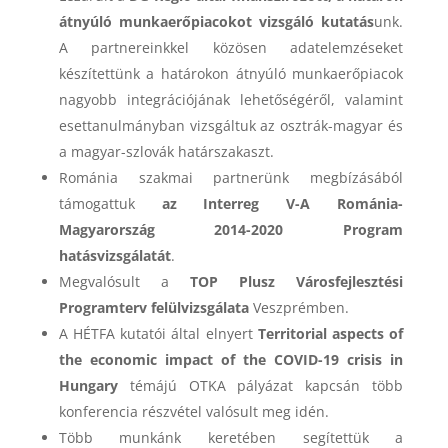
átnyúló munkaerőpiacokot vizsgáló kutatás
unk.
A partnereinkkel közösen adatelemzéseket
készítettünk a határokon átnyúló munkaerőpiacok
nagyobb integrációjának lehetőségéről, valamint
esettanulmányban vizsgáltuk az osztrák-magyar és
a magyar-szlovák határszakaszt.
Románia szakmai partnerünk megbízásából
támogattuk
az Interreg V-A Románia-
Magyarország 2014-2020 Program
hatásvizsgálatát
.
Megvalósult a
TOP Plusz Városfejlesztési
Programterv felülvizsgálata
Veszprémben.
A HÉTFA kutatói által elnyert
Territorial aspects of
the economic impact of the COVID-19 crisis in
Hungary
témájú OTKA pályázat kapcsán több
konferencia részvétel valósult meg idén.
Több munkánk keretében segítettük a