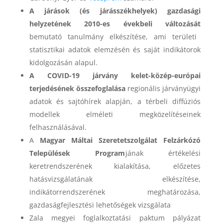
A járások (és járásszékhelyek) gazdasági
helyzetének 2010-es évekbeli változását
bemutató tanulmány elkészítése, ami területi
statisztikai adatok elemzésén és saját indikátorok
kidolgozásán alapul.
A COVID-19 járvány kelet-közép-európai
terjedésének összefoglalása
regionális járványügyi
adatok és sajtóhírek alapján, a térbeli diffúziós
modellek elméleti megközelítéseinek
felhasználásával.
A
Magyar
Máltai Szeretetszolgálat Felzárkózó
Települések Program
jának értékelési
keretrendszerének kialakítása, előzetes
hatásvizsgálatának elkészítése,
indikátorrendszerének meghatározása,
gazdaságfejlesztési lehetőségek vizsgálata
Zala megyei foglalkoztatási paktum pályázat