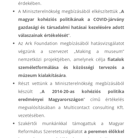
érdekében.
A Miniszterelnökség megbízásából elkészítettük „
A
magyar kohéziós politikának a COVID-járvány
gazdasági és társadalmi hatásai kezelésére adott
válaszainak értékelését
”.
Az Ark Foundation megbízásából hatásvizsgálatot
végzünk a szervezet „Making a museum”
nemzetközi projektjében, amelynek célja
fiatalok
személetformálása és közösségi tervezés a
múzeum kialakítására
.
Részt vettünk a Miniszterelnökség megbízásából
készült „
A 2014-20-as kohéziós politika
eredményei Magyarországon
” című értékelés
megvalósításában a Multicontact consulting Kft.
vezetésében.
Szakértői munkánkkal támogattuk a Magyar
Református Szeretetszolgálatot
a peremen élőkkel