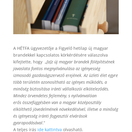
A HÉTFA ügyvezetője a Figyelő hetilap új magyar
brandekkel kapcsolatos körkérdésére válaszolva
kifejtette, hogy „
[a]z új magyar brandek fölépítésének
javaslata fontos megnyilvánulása az igényesség
izmosodó gazdaságszervező erejének. Az üzleti élet egyre
több területén azonosítható az igényes működés, a
minőség biztosítása iránti vállalkozói elköteleződés.
Mindez örvendetes fejlemény, s nyilvánvalóan
erős
összefüggésben van a magyar középosztály
elkölthető jövedelmének növekedésével, illetve a minőség
és igényesség iránti fogyasztói elvárások
gyarapodásával
.”
A teljes írás
ide kattintva
olvasható.