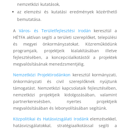
nemzetközi kutatások,
az elemzési és kutatási eredmények közérthető
bemutatása.
A
Város- és Területfejlesztési Irodán
keresztül a
HÉTFA aktívan segíti a területi szereplőket, települési
és megyei önkormányzatokat. Közreműködünk
programjaik, projektjeik kialakításában illetve
fejlesztésében, a koncepcióalkotástól a projektek
megvalósításának menedzsmentjéig.
Nemzetközi Projektirodánkon
keresztül kormányzati,
önkormányzati és civil szereplőknek nyújtunk
támogatást. Nemzetközi kapcsolataik fejlesztésében,
nemzetközi projektjeik kidolgozásában, valamint
partnerkeresésben, nyertes projektjeik
megvalósításában és lebonyolításában segítünk.
Közpolitikai és Hatásvizsgálati Irodánk
elemzésekkel,
hatásvizsgálatokkal, stratégiaalkotással segíti a