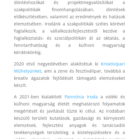
döntéshozókat és projektmegvalósítókat a
szakpolitikák finomhangolásában, döntések
előkészítésében, valamint az eredmények és hatások
elemzésében. Irodánk a szakpolitikák széles körével
foglalkozik, a vállalkozásfejlesztéstől kezdve a
foglalkoztatás- és szociálpolitikán át az oktatás, a
fenntarthatóság és a külhoni magyarság
kérdésköréig.
2020 első negyedévében alakítottuk ki
Kreatívipari
Műhelyünket
, ami a zene és fesztiválipar, továbbá a
kreatív ágazatok fejlődését támogató elemzéseket
készít.
A 2021-ben kialakított
Pannónia Iroda
a vidéki és
külhoni magyarság életét meghatározó folyamatok
megértését és javítását tűzte ki célul. Az irodában
készülő területi kutatások, gazdasági és környezeti
elemzések, fejlesztési anyagok és tanácsadói
tevékenységek területileg a kistelepülésekre és a