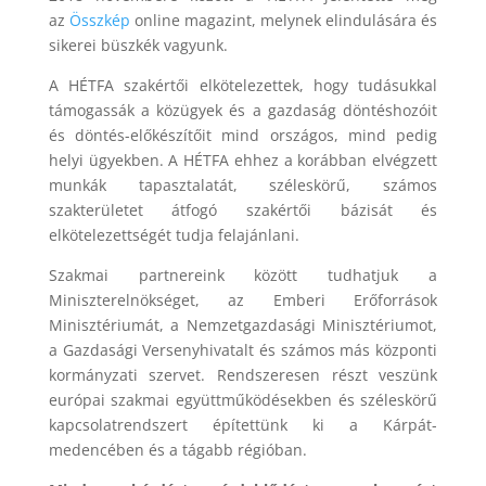
az
Összkép
online magazint, melynek elindulására és
sikerei büszkék vagyunk.
A HÉTFA szakértői elkötelezettek, hogy tudásukkal
támogassák a közügyek és a gazdaság döntéshozóit
és döntés-előkészítőit mind országos, mind pedig
helyi ügyekben. A HÉTFA ehhez a korábban elvégzett
munkák tapasztalatát, széleskörű, számos
szakterületet átfogó szakértői bázisát és
elkötelezettségét tudja felajánlani.
Szakmai partnereink között tudhatjuk a
Miniszterelnökséget, az Emberi Erőforrások
Minisztériumát, a Nemzetgazdasági Minisztériumot,
a Gazdasági Versenyhivatalt és számos más központi
kormányzati szervet. Rendszeresen részt veszünk
európai szakmai együttműködésekben és széleskörű
kapcsolatrendszert építettünk ki a Kárpát-
medencében és a tágabb régióban.