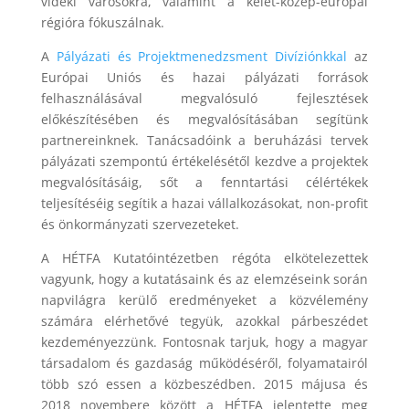
vidéki városokra, valamint a kelet-közép-európai
régióra fókuszálnak.
A
Pályázati és Projektmenedzsment Divíziónkkal
az
Európai Uniós és hazai pályázati források
felhasználásával megvalósuló fejlesztések
előkészítésében és megvalósításában segítünk
partnereinknek. Tanácsadóink a beruházási tervek
pályázati szempontú értékelésétől kezdve a projektek
megvalósításáig, sőt a fenntartási célértékek
teljesítéséig segítik a hazai vállalkozásokat, non-profit
és önkormányzati szervezeteket.
A HÉTFA Kutatóintézetben régóta elkötelezettek
vagyunk, hogy a kutatásaink és az elemzéseink során
napvilágra kerülő eredményeket a közvélemény
számára elérhetővé tegyük, azokkal párbeszédet
kezdeményezzünk. Fontosnak tarjuk, hogy a magyar
társadalom és gazdaság működéséről, folyamatairól
több szó essen a közbeszédben. 2015 májusa és
2018 novembere között a HÉTFA jelentette meg