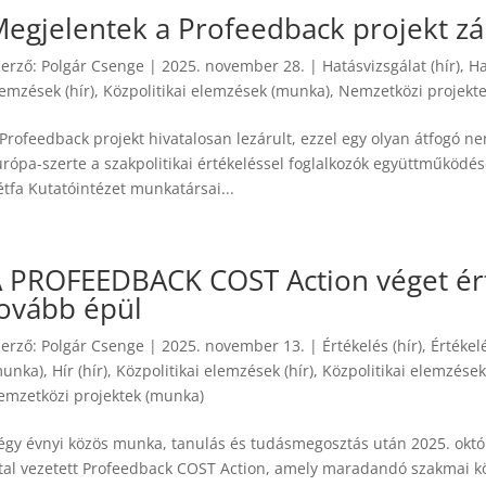
egjelentek a Profeedback projekt zá
zerző:
Polgár Csenge
|
2025. november 28.
|
Hatásvizsgálat (hír)
,
Ha
emzések (hír)
,
Közpolitikai elemzések (munka)
,
Nemzetközi projektek
 Profeedback projekt hivatalosan lezárult, ezzel egy olyan átfogó 
rópa-szerte a szakpolitikai értékeléssel foglalkozók együttműködését
tfa Kutatóintézet munkatársai...
 PROFEEDBACK COST Action véget ért
ovább épül
zerző:
Polgár Csenge
|
2025. november 13.
|
Értékelés (hír)
,
Értékel
munka)
,
Hír (hír)
,
Közpolitikai elemzések (hír)
,
Közpolitikai elemzése
emzetközi projektek (munka)
égy évnyi közös munka, tanulás és tudásmegosztás után 2025. októ
ltal vezetett Profeedback COST Action, amely maradandó szakmai kö