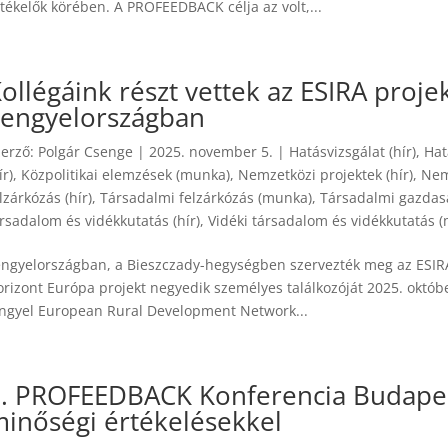
tékelők körében. A PROFEEDBACK célja az volt,...
ollégáink részt vettek az ESIRA proje
Lengyelországban
zerző:
Polgár Csenge
|
2025. november 5.
|
Hatásvizsgálat (hír)
,
Hat
ír)
,
Közpolitikai elemzések (munka)
,
Nemzetközi projektek (hír)
,
Nem
lzárkózás (hír)
,
Társadalmi felzárkózás (munka)
,
Társadalmi gazdasá
rsadalom és vidékkutatás (hír)
,
Vidéki társadalom és vidékkutatás 
engyelországban, a Bieszczady-hegységben szervezték meg az ESIRA 
orizont Európa projekt negyedik személyes találkozóját 2025. októb
engyel European Rural Development Network...
. PROFEEDBACK Konferencia Budapest
inőségi értékelésekkel