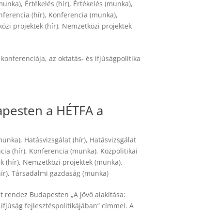
munka)
,
Értékelés (hír)
,
Értékelés (munka)
,
nferencia (hír)
,
Konferencia (munka)
,
zi projektek (hír)
,
Nemzetközi projektek
ferenciája, az oktatás- és ifjúságpolitika
apesten a HÉTFA a
(munka)
,
Hatásvizsgálat (hír)
,
Hatásvizsgálat
ia (hír)
,
Konferencia (munka)
,
Közpolitikai
 (hír)
,
Nemzetközi projektek (munka)
,
ír)
,
Társadalmi gazdaság (munka)
t rendez Budapesten „A jövő alakítása:
ifjúság fejlesztéspolitikájában” címmel. A