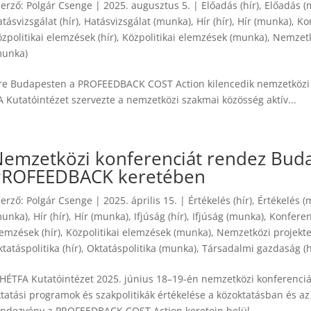
zerző:
Polgár Csenge
|
2025. augusztus 5.
|
Előadás (hír)
,
Előadás (
tásvizsgálat (hír)
,
Hatásvizsgálat (munka)
,
Hír (hír)
,
Hír (munka)
,
Ko
zpolitikai elemzések (hír)
,
Közpolitikai elemzések (munka)
,
Nemzetkö
munka)
re Budapesten a PROFEEDBACK COST Action kilencedik nemzetközi kon
 Kutatóintézet szervezte a nemzetközi szakmai közösség aktív...
emzetközi konferenciát rendez Bud
PROFEEDBACK keretében
zerző:
Polgár Csenge
|
2025. április 15.
|
Értékelés (hír)
,
Értékelés 
munka)
,
Hír (hír)
,
Hír (munka)
,
Ifjúság (hír)
,
Ifjúság (munka)
,
Konferenc
emzések (hír)
,
Közpolitikai elemzések (munka)
,
Nemzetközi projektek
tatáspolitika (hír)
,
Oktatáspolitika (munka)
,
Társadalmi gazdaság (h
 HÉTFA Kutatóintézet 2025. június 18–19-én nemzetközi konferenciá
tatási programok és szakpolitikák értékelése a közoktatásban és az 
endezvény a PROFEEDBACK COST Action keretein belül...