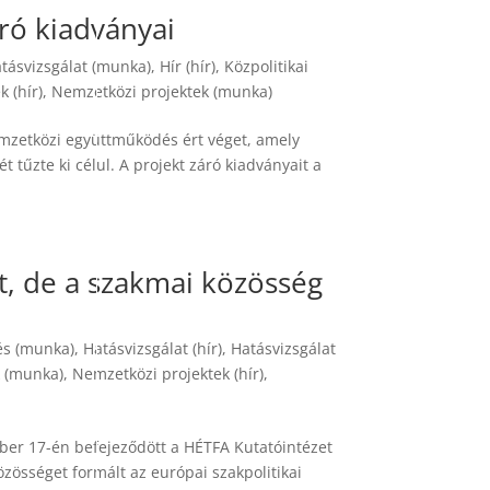
ró kiadványai
tásvizsgálat (munka)
,
Hír (hír)
,
Közpolitikai
 (hír)
,
Nemzetközi projektek (munka)
nemzetközi együttműködés ért véget, amely
 tűzte ki célul. A projekt záró kiadványait a
, de a szakmai közösség
és (munka)
,
Hatásvizsgálat (hír)
,
Hatásvizsgálat
k (munka)
,
Nemzetközi projektek (hír)
,
ber 17-én befejeződött a HÉTFA Kutatóintézet
zösséget formált az európai szakpolitikai