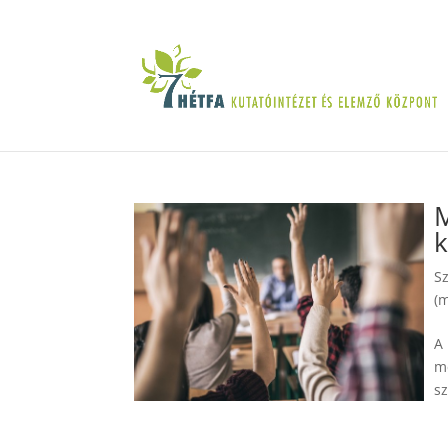
M
k
S
(
A
m
s