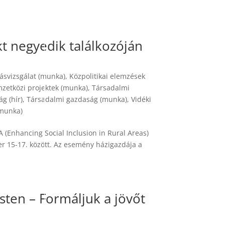
kt negyedik találkozóján
ásvizsgálat (munka)
,
Közpolitikai elemzések
zetközi projektek (munka)
,
Társadalmi
g (hír)
,
Társadalmi gazdaság (munka)
,
Vidéki
(munka)
(Enhancing Social Inclusion in Rural Areas)
er 15-17. között. Az esemény házigazdája a
en – Formáljuk a jövőt