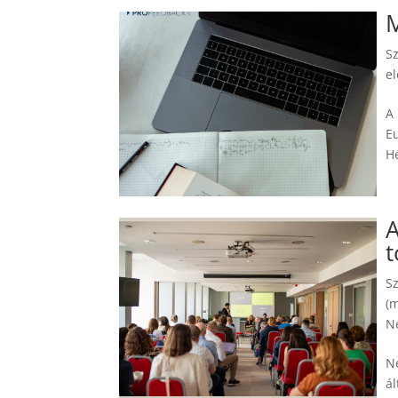
M
S
el
A
Eu
Hé
A
t
S
(
N
N
á