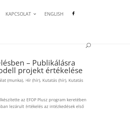
KAPCSOLAT
ENGLISH
lésben – Publikálásra
dell projekt értékelése
álat (munka)
,
Hír (hír)
,
Kutatás (hír)
,
Kutatás
lkészítette az EFOP Plusz program keretében
ban lezárult értékelés az intézkedések első