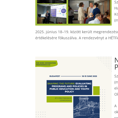
S
Ha
Kö
(
2025. június 18–19. között került megrendezés
értékelésére fókuszálva. A rendezvényt a HÉTFA
N
S
(
el
Ok
A
ok
r