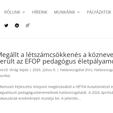
RÓLUNK
HÍREINK
MUNKÁINK
PÁLYÁZATOK
egállt a létszámcsökkenés a közneve
erült az EFOP pedagógus életpályamo
zerző:
Virág Vajda
|
2026. július 9.
|
Hatásvizsgálat (hír)
,
Hatásvizsg
munka)
 Nemzeti Fejlesztési Központ megbízásából a HÉTFA Kutatóintézet e
egvalósult pedagógusbéremelések hatásvizsgálatát. A 2026 áprilisá
zakaszának eredményeit mutatja be. A jelentés...