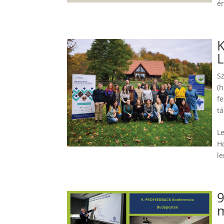
ér
K
S
(h
fe
tá
L
H
l
9
m