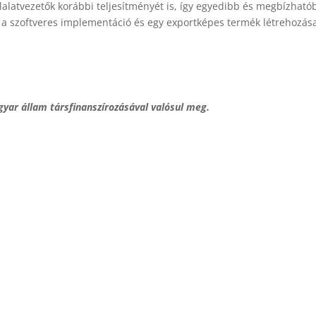
alatvezetők korábbi teljesítményét is, így egyedibb és megbízhatóbb
, a szoftveres implementáció és egy exportképes termék létrehozás
yar állam társfinanszírozásával valósul meg.