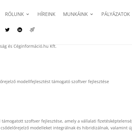
RÓLUNK
HÍREINK
MUNKÁINK
PÁLYÁZATOK
aság és Céginformáció.hu Kft.
őrejelző modellfejlesztést támogató szoftver fejlesztése
l támogatott szoftver fejlesztése, amely a vállalati fizetésképtelens
sődelőrejelző modelleket integrálnak és hibridizálnak, valamint új