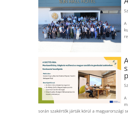
A
S
A
k
re
A
s
p
S
A
m
során szakértők járták körül a magyarországi s