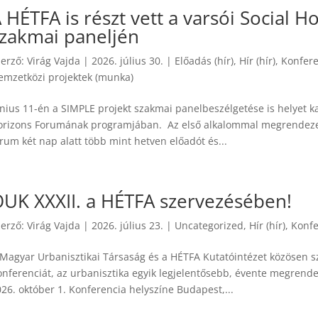
 HÉTFA is részt vett a varsói Social
zakmai paneljén
zerző:
Virág Vajda
|
2026. július 30.
|
Előadás (hír)
,
Hír (hír)
,
Konfere
emzetközi projektek (munka)
nius 11-én a SIMPLE projekt szakmai panelbeszélgetése is helyet ka
orizons Forumának programjában. Az első alkalommal megrendeze
rum két nap alatt több mint hetven előadót és...
UK XXXII. a HÉTFA szervezésében!
zerző:
Virág Vajda
|
2026. július 23.
|
Uncategorized
,
Hír (hír)
,
Konfe
 Magyar Urbanisztikai Társaság és a HÉTFA Kutatóintézet közösen sz
onferenciát, az urbanisztika egyik legjelentősebb, évente megrend
26. október 1. Konferencia helyszíne Budapest,...