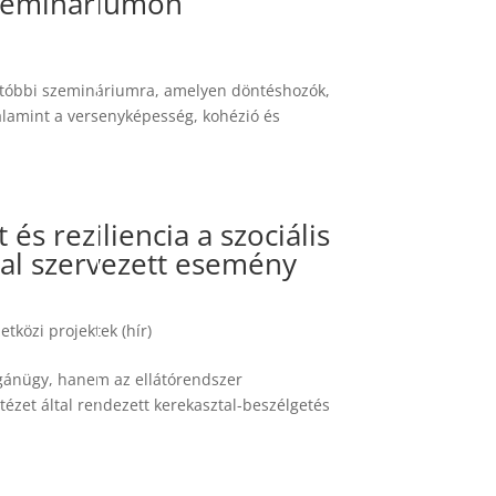
szemináriumon
gutóbbi szemináriumra, amelyen döntéshozók,
valamint a versenyképesség, kohézió és
 és reziliencia a szociális
tal szervezett esemény
tközi projektek (hír)
gánügy, hanem az ellátórendszer
zet által rendezett kerekasztal-beszélgetés