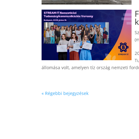
F
k
S
(
2
T
állomása volt, amelyen tíz ország nemzeti fordu
« Régebbi bejegyzések