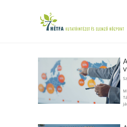
A
v
S
Me
Tá
já