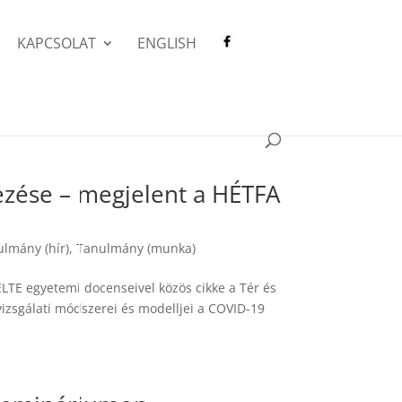
KAPCSOLAT
ENGLISH
lezése – megjelent a HÉTFA
lmány (hír)
,
Tanulmány (munka)
 ELTE egyetemi docenseivel közös cikke a Tér és
 vizsgálati módszerei és modelljei a COVID-19