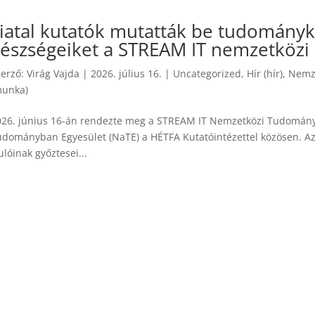
iatal kutatók mutatták be tudomán
észségeiket a STREAM IT nemzetközi
zerző:
Virág Vajda
|
2026. július 16.
|
Uncategorized
,
Hír (hír)
,
Nemze
munka)
026. június 16-án rendezte meg a STREAM IT Nemzetközi Tudomán
udományban Egyesület (NaTE) a HÉTFA Kutatóintézettel közösen. 
lóinak győztesei...