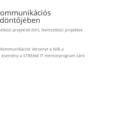
ykommunikációs
 döntőjében
tközi projektek (hír)
,
Nemzetközi projektek
ykommunikációs Versenyt a Nők a
Az esemény a STREAM IT mentorprogram záró