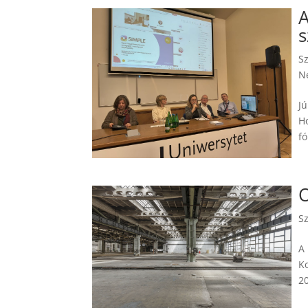
A
s
S
N
Jú
H
fó
O
S
A
K
20