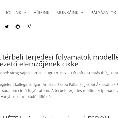
RÓLUNK
HÍREINK
MUNKÁINK
PÁLYÁZATOK
 térbeli terjedési folyamatok model
ezető elemzőjének cikke
zerző:
Virág Vajda
|
2026. augusztus 5.
|
Hír (hír)
,
Kutatás (hír)
,
Tanu
gjelent kollégánk, Igari András, Szabó Pállal és Jakobi Ákossal, az
rsadalom című folyóiratban. A térbeli terjedés multidiszciplináris
rványhoz kapcsolódó diffúziós...