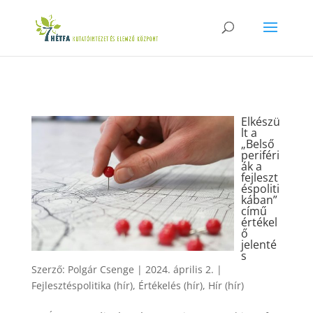
Elkészü
lt a
„Belső
periféri
ák a
fejleszt
éspoliti
kában”
című
értékel
ő
jelenté
s
Szerző:
Polgár Csenge
|
2024. április 2.
|
Fejlesztéspolitika (hír)
,
Értékelés (hír)
,
Hír (hír)