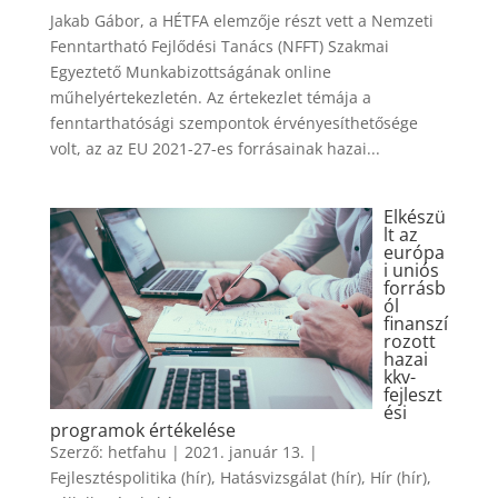
Jakab Gábor, a HÉTFA elemzője részt vett a Nemzeti
Fenntartható Fejlődési Tanács (NFFT) Szakmai
Egyeztető Munkabizottságának online
műhelyértekezletén. Az értekezlet témája a
fenntarthatósági szempontok érvényesíthetősége
volt, az az EU 2021-27-es forrásainak hazai...
Elkészü
lt az
európa
i uniós
forrásb
ól
finanszí
rozott
hazai
kkv-
fejleszt
ési
programok értékelése
Szerző:
hetfahu
|
2021. január 13.
|
Fejlesztéspolitika (hír)
,
Hatásvizsgálat (hír)
,
Hír (hír)
,