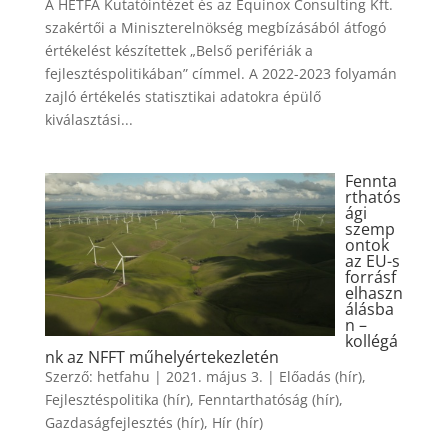
A HÉTFA Kutatóintézet és az Equinox Consulting Kft.
szakértői a Miniszterelnökség megbízásából átfogó
értékelést készítettek „Belső perifériák a
fejlesztéspolitikában” címmel. A 2022-2023 folyamán
zajló értékelés statisztikai adatokra épülő
kiválasztási...
Fennta
rthatós
ági
szemp
ontok
az EU-s
forrásf
elhaszn
álásba
n –
kollégá
nk az NFFT műhelyértekezletén
Szerző:
hetfahu
|
2021. május 3.
|
Előadás (hír)
,
Fejlesztéspolitika (hír)
,
Fenntarthatóság (hír)
,
Gazdaságfejlesztés (hír)
,
Hír (hír)