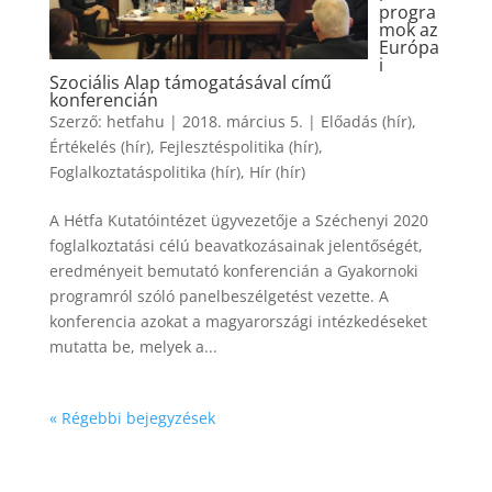
progra
mok az
Európa
i
Szociális Alap támogatásával című
konferencián
Szerző:
hetfahu
|
2018. március 5.
|
Előadás (hír)
,
Értékelés (hír)
,
Fejlesztéspolitika (hír)
,
Foglalkoztatáspolitika (hír)
,
Hír (hír)
A Hétfa Kutatóintézet ügyvezetője a Széchenyi 2020
foglalkoztatási célú beavatkozásainak jelentőségét,
eredményeit bemutató konferencián a Gyakornoki
programról szóló panelbeszélgetést vezette. A
konferencia azokat a magyarországi intézkedéseket
mutatta be, melyek a...
« Régebbi bejegyzések