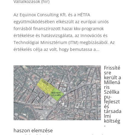
Vállalkozások (hír)
Az Equinox Consulting Kft. és a HÉTFA
együttműködésében elkészült az európai uniós
forrásból finanszírozott hazai kkv-programok
értékelése és hatásvizsgálata, az Innovációs és
Technológiai Minisztérium (ITM) megbízásából. Az
értékelés célja az volt, hogy bemutassa a...
Frissíté
sre
került a
Millená
ris
Széllka
pu-
fejleszt
és
társada
lmi
költség
-
haszon elemzése