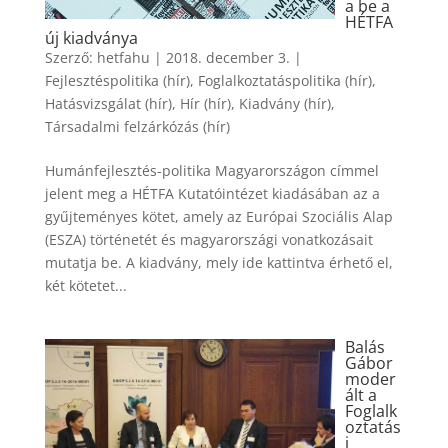
a be a
HÉTFA
új kiadványa
Szerző:
hetfahu
|
2018. december 3.
|
Fejlesztéspolitika (hír)
,
Foglalkoztatáspolitika (hír)
,
Hatásvizsgálat (hír)
,
Hír (hír)
,
Kiadvány (hír)
,
Társadalmi felzárkózás (hír)
Humánfejlesztés-politika Magyarországon címmel
jelent meg a HÉTFA Kutatóintézet kiadásában az a
gyűjteményes kötet, amely az Európai Szociális Alap
(ESZA) történetét és magyarországi vonatkozásait
mutatja be. A kiadvány, mely ide kattintva érhető el,
két kötetet...
Balás
Gábor
moder
ált a
Foglalk
oztatás
i