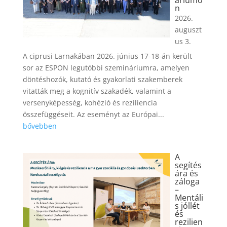
áriumo
n
2026.
auguszt
us 3.
A ciprusi Larnakában 2026. június 17-18-án került
sor az ESPON legutóbbi szemináriumra, amelyen
döntéshozók, kutató és gyakorlati szakemberek
vitatták meg a kognitív szakadék, valamint a
versenyképesség, kohézió és reziliencia
összefüggéseit. Az eseményt az Európai...
bővebben
A
segítés
ára és
záloga
–
Mentáli
s jóllét
és
rezilien