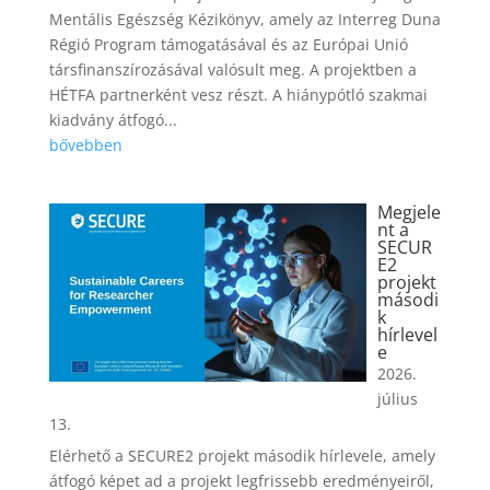
Mentális Egészség Kézikönyv, amely az Interreg Duna
Régió Program támogatásával és az Európai Unió
társfinanszírozásával valósult meg. A projektben a
HÉTFA partnerként vesz részt. A hiánypótló szakmai
kiadvány átfogó...
bővebben
Megjele
nt a
SECUR
E2
projekt
másodi
k
hírlevel
e
2026.
július
13.
Elérhető a SECURE2 projekt második hírlevele, amely
átfogó képet ad a projekt legfrissebb eredményeiről,