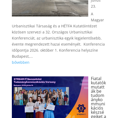
július
23.
A
Magyar
Urbanisztikai Társaság és a HÉTFA Kutatóintézet
közösen szervezi a 32. Országos Urbanisztikai
Konferenciát, az urbanisztika egyik legjelentősebb,
évente megrendezett hazai eseményét. Konferencia
időpontja 2026. október 1. Konferencia helyszíne
Budapest,...
bővebben
Fiatal
kutatók
mutatt
ák be
tudom
ányko
mmuni
kációs
készsé
geiket a