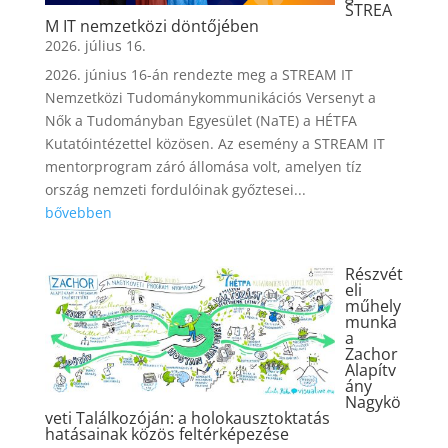
STREA
M IT nemzetközi döntőjében
2026. július 16.
2026. június 16-án rendezte meg a STREAM IT
Nemzetközi Tudománykommunikációs Versenyt a
Nők a Tudományban Egyesület (NaTE) a HÉTFA
Kutatóintézettel közösen. Az esemény a STREAM IT
mentorprogram záró állomása volt, amelyen tíz
ország nemzeti fordulóinak győztesei...
bővebben
Részvét
eli
műhely
munka
a
Zachor
Alapítv
ány
Nagykö
veti Találkozóján: a holokausztoktatás
hatásainak közös feltérképezése