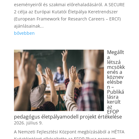
eseményeiről és szakmai előrehaladásáról. A SECURE
2 célja az Európai Kutatói Életpálya Keretrendszer
(European Framework for Research Careers – ERCF)
ajánlásainak...
bővebben
Megállt
a
létszá
mcsökk
enés a
köznev
elésbe
n –
Publiká
lásra
került
az
EFOP
pedagógus életpályamodell projekt értékelése
2026. július 9.
A Nemzeti Fejlesztési Központ megbízásából a HÉTFA
Kutatóintézet elkészítette az EFOP Plusz program