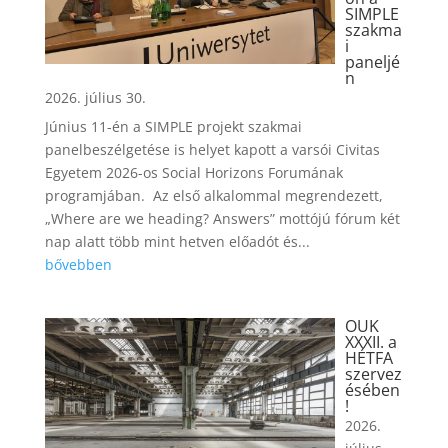
SIMPLE
szakma
i
paneljé
n
2026. július 30.
Június 11-én a SIMPLE projekt szakmai
panelbeszélgetése is helyet kapott a varsói Civitas
Egyetem 2026-os Social Horizons Forumának
programjában. Az első alkalommal megrendezett,
„Where are we heading? Answers” mottójú fórum két
nap alatt több mint hetven előadót és...
bővebben
OUK
XXXII. a
HÉTFA
szervez
ésében
!
2026.