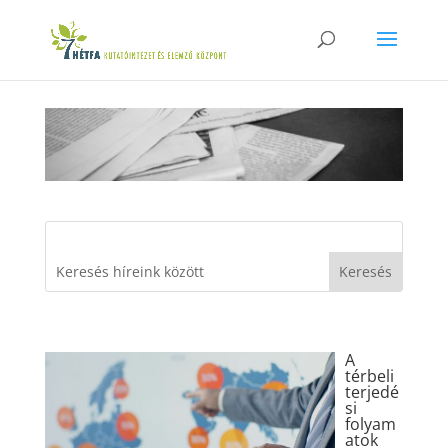
A
térbeli
terjedé
si
folyam
atok