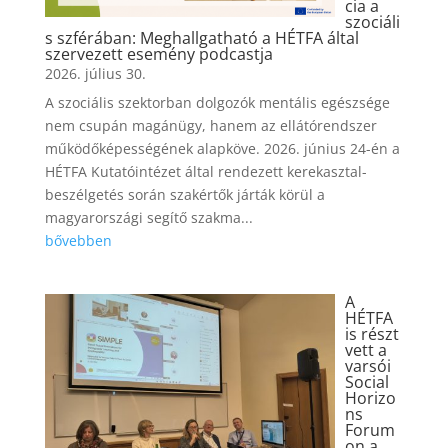
cia a
szociáli
s szférában: Meghallgatható a HÉTFA által
szervezett esemény podcastja
2026. július 30.
A szociális szektorban dolgozók mentális egészsége
nem csupán magánügy, hanem az ellátórendszer
működőképességének alapköve. 2026. június 24-én a
HÉTFA Kutatóintézet által rendezett kerekasztal-
beszélgetés során szakértők járták körül a
magyarországi segítő szakma...
bővebben
A
HÉTFA
is részt
vett a
varsói
Social
Horizo
ns
Forum
on a