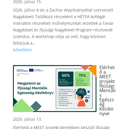
2026. július 15.
2026. július 6-án a Zachor Alapítványáltal szervezett
Nagyköveti Találkozó részeként a HÉTFA kollégái
interaktív részvételi műhelymunkát vezettek a Tanár
Nagykövet és Ifjúsági Nagykövet Program résztvevői
számára. A workshop célja az volt, hogy közösen
feltárjuk a...
bővebben
Elérhet
ő a
MEET
projekt
Ifjúsági
Mentáli
s
Egészs
ég
Kézikö
nyve
2026. július 13.
Elérhető a MEET projekt keretében készült Ifjúsági