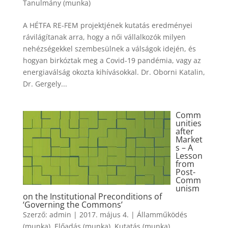
Tanulmány (munka)
A HÉTFA RE-FEM projektjének kutatás eredményei
rávilágítanak arra, hogy a női vállalkozók milyen
nehézségekkel szembesülnek a válságok idején, és
hogyan birkóztak meg a Covid-19 pandémia, vagy az
energiaválság okozta kihívásokkal. Dr. Oborni Katalin,
Dr. Gergely...
Comm
unities
after
Market
s – A
Lesson
from
Post-
Comm
unism
on the Institutional Preconditions of
‘Governing the Commons’
Szerző:
admin
|
2017. május 4.
|
Államműködés
(munka)
,
Előadás (munka)
,
Kutatás (munka)
,