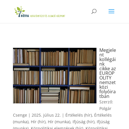
Megjele
nt
kollégái
nk
cikke az
EUROP
OLITY
nemzet
közi
folyóira
tban
Szerző:
Polgár
Csenge
|
2025. július 22.
|
Értékelés (hír)
,
Értékelés
(munka)
,
Hír (hír)
,
Hír (munka)
,
Ifjúság (hír)
,
Ifjúság
(munka)
,
Közpolitikai elemzések (hír)
,
Közpolitikai