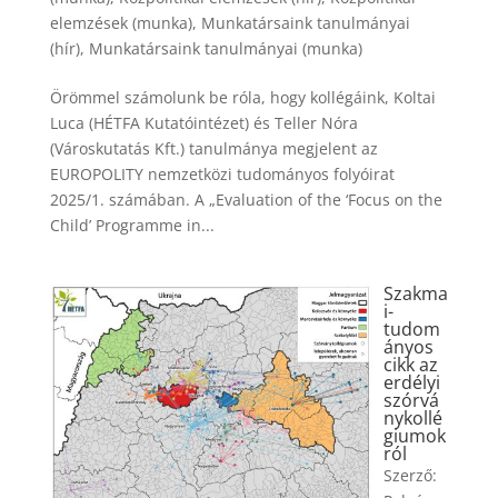
elemzések (munka)
,
Munkatársaink tanulmányai
(hír)
,
Munkatársaink tanulmányai (munka)
Örömmel számolunk be róla, hogy kollégáink, Koltai
Luca (HÉTFA Kutatóintézet) és Teller Nóra
(Városkutatás Kft.) tanulmánya megjelent az
EUROPOLITY nemzetközi tudományos folyóirat
2025/1. számában. A „Evaluation of the ‘Focus on the
Child’ Programme in...
Szakma
i-
tudom
ányos
cikk az
erdélyi
szórvá
nykollé
giumok
ról
Szerző: