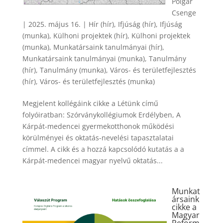
Polgár
Csenge
|
2025. május 16.
|
Hír (hír)
,
Ifjúság (hír)
,
Ifjúság
(munka)
,
Külhoni projektek (hír)
,
Külhoni projektek
(munka)
,
Munkatársaink tanulmányai (hír)
,
Munkatársaink tanulmányai (munka)
,
Tanulmány
(hír)
,
Tanulmány (munka)
,
Város- és területfejlesztés
(hír)
,
Város- és területfejlesztés (munka)
Megjelent kollégáink cikke a Létünk című
folyóiratban: Szórványkollégiumok Erdélyben, A
Kárpát-medencei gyermekotthonok működési
körülményei és oktatás-nevelési tapasztalatai
címmel. A cikk és a hozzá kapcsolódó kutatás a a
Kárpát-medencei magyar nyelvű oktatás...
Munkat
ársaink
cikke a
Magyar