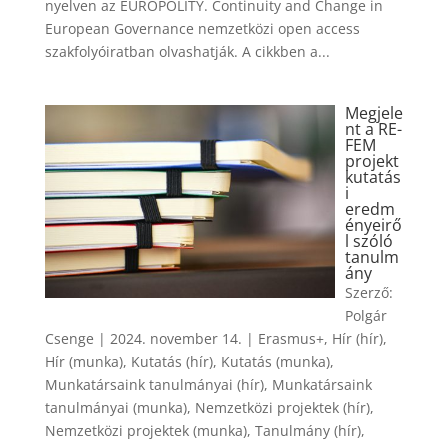
nyelven az EUROPOLITY. Continuity and Change in
European Governance nemzetközi open access
szakfolyóiratban olvashatják. A cikkben a...
Megjele
nt a RE-
FEM
projekt
kutatás
i
eredm
ényeirő
l szóló
tanulm
ány
Szerző:
Polgár
Csenge
|
2024. november 14.
|
Erasmus+
,
Hír (hír)
,
Hír (munka)
,
Kutatás (hír)
,
Kutatás (munka)
,
Munkatársaink tanulmányai (hír)
,
Munkatársaink
tanulmányai (munka)
,
Nemzetközi projektek (hír)
,
Nemzetközi projektek (munka)
,
Tanulmány (hír)
,