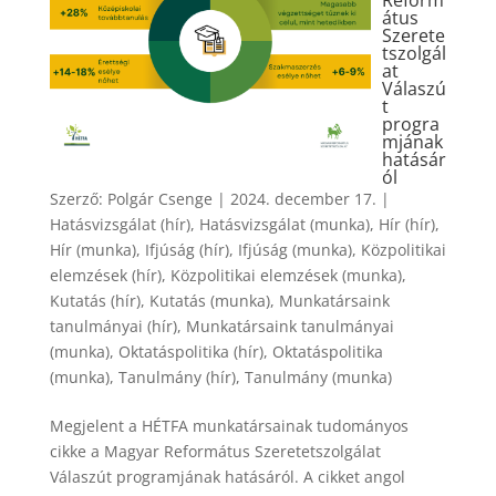
Reform
átus
Szerete
tszolgál
at
Válaszú
t
progra
mjának
hatásár
ól
Szerző:
Polgár Csenge
|
2024. december 17.
|
Hatásvizsgálat (hír)
,
Hatásvizsgálat (munka)
,
Hír (hír)
,
Hír (munka)
,
Ifjúság (hír)
,
Ifjúság (munka)
,
Közpolitikai
elemzések (hír)
,
Közpolitikai elemzések (munka)
,
Kutatás (hír)
,
Kutatás (munka)
,
Munkatársaink
tanulmányai (hír)
,
Munkatársaink tanulmányai
(munka)
,
Oktatáspolitika (hír)
,
Oktatáspolitika
(munka)
,
Tanulmány (hír)
,
Tanulmány (munka)
Megjelent a HÉTFA munkatársainak tudományos
cikke a Magyar Református Szeretetszolgálat
Válaszút programjának hatásáról. A cikket angol