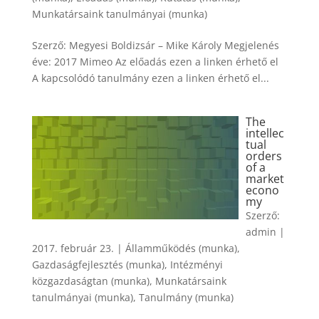
Munkatársaink tanulmányai (munka)
Szerző: Megyesi Boldizsár – Mike Károly Megjelenés
éve: 2017 Mimeo Az előadás ezen a linken érhető el
A kapcsolódó tanulmány ezen a linken érhető el...
The
intellec
tual
orders
of a
market
econo
my
Szerző:
admin
|
2017. február 23.
|
Államműködés (munka)
,
Gazdaságfejlesztés (munka)
,
Intézményi
közgazdaságtan (munka)
,
Munkatársaink
tanulmányai (munka)
,
Tanulmány (munka)