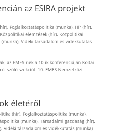
ncián az ESIRA projekt
hír)
,
Foglalkoztatáspolitika (munka)
,
Hír (hír)
,
,
Közpolitikai elemzések (hír)
,
Közpolitikai
k (munka)
,
Vidéki társadalom és vidékkutatás
nak, az EMES-nek a 10-ik konferenciáján Koltai
gról szóló szekciót. 10. EMES Nemzetközi
lok életéről
itika (hír)
,
Foglalkoztatáspolitika (munka)
,
áspolitika (munka)
,
Társadalmi gazdaság (hír)
,
)
,
Vidéki társadalom és vidékkutatás (munka)