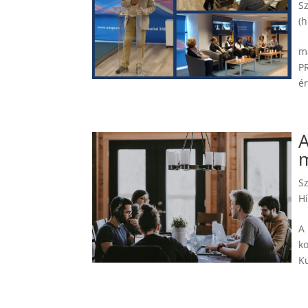
S
(h
m
P
ér
A
m
S
Hí
A
ko
Ku