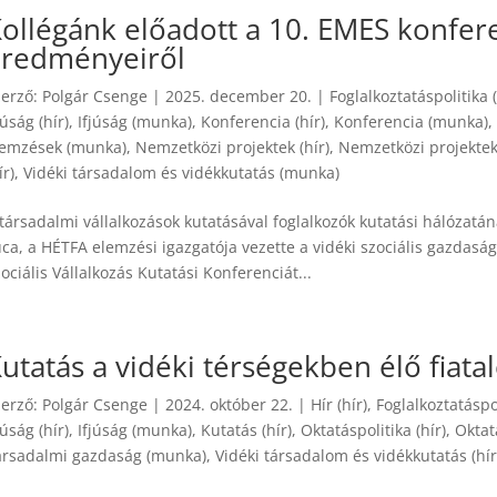
ollégánk előadott a 10. EMES konfere
eredményeiről
zerző:
Polgár Csenge
|
2025. december 20.
|
Foglalkoztatáspolitika (
júság (hír)
,
Ifjúság (munka)
,
Konferencia (hír)
,
Konferencia (munka)
lemzések (munka)
,
Nemzetközi projektek (hír)
,
Nemzetközi projekte
ír)
,
Vidéki társadalom és vidékkutatás (munka)
társadalmi vállalkozások kutatásával foglalkozók kutatási hálózatá
ca, a HÉTFA elemzési igazgatója vezette a vidéki szociális gazdasá
ociális Vállalkozás Kutatási Konferenciát...
utatás a vidéki térségekben élő fiata
zerző:
Polgár Csenge
|
2024. október 22.
|
Hír (hír)
,
Foglalkoztatáspol
júság (hír)
,
Ifjúság (munka)
,
Kutatás (hír)
,
Oktatáspolitika (hír)
,
Oktat
ársadalmi gazdaság (munka)
,
Vidéki társadalom és vidékkutatás (hír