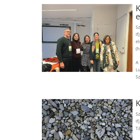
K
S
If
e
(h
A 
Lu
Sz
K
S
If
T