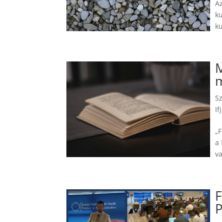
Az
ku
ku
M
m
S
If
„F
a 
v
F