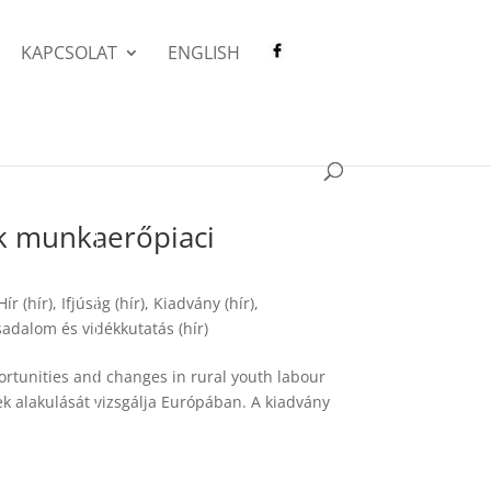
KAPCSOLAT
ENGLISH
lok munkaerőpiaci
Hír (hír)
,
Ifjúság (hír)
,
Kiadvány (hír)
,
sadalom és vidékkutatás (hír)
ortunities and changes in rural youth labour
nek alakulását vizsgálja Európában. A kiadvány