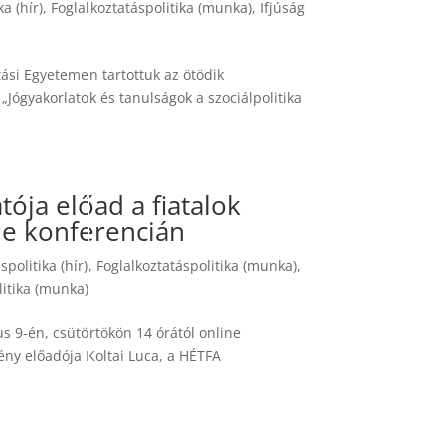
a (hír)
,
Foglalkoztatáspolitika (munka)
,
Ifjúság
ási Egyetemen tartottuk az ötödik
ógyakorlatok és tanulságok a szociálpolitika
ója előad a fiatalok
ne konferencián
spolitika (hír)
,
Foglalkoztatáspolitika (munka)
,
litika (munka)
 9-én, csütörtökön 14 órától online
ény előadója Koltai Luca, a HÉTFA