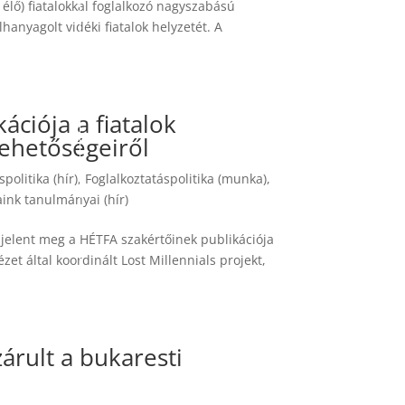
élő) fiatalokkal foglalkozó nagyszabású
anyagolt vidéki fiatalok helyzetét. A
ációja a fiatalok
lehetőségeiről
politika (hír)
,
Foglalkoztatáspolitika (munka)
,
ink tanulmányai (hír)
 jelent meg a HÉTFA szakértőinek publikációja
t által koordinált Lost Millennials projekt,
zárult a bukaresti