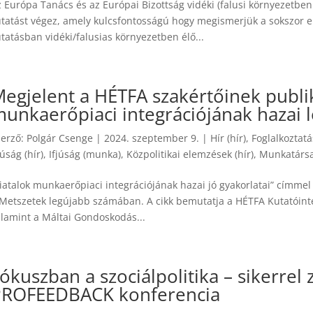
 Európa Tanács és az Európai Bizottság vidéki (falusi környezetben 
tatást végez, amely kulcsfontosságú hogy megismerjük a sokszor elh
tatásban vidéki/falusias környezetben élő...
egjelent a HÉTFA szakértőinek publik
unkaerőpiaci integrációjának hazai 
zerző:
Polgár Csenge
|
2024. szeptember 9.
|
Hír (hír)
,
Foglalkoztatás
júság (hír)
,
Ifjúság (munka)
,
Közpolitikai elemzések (hír)
,
Munkatársa
iatalok munkaerőpiaci integrációjának hazai jó gyakorlatai” címmel
Metszetek legújabb számában. A cikk bemutatja a HÉTFA Kutatóintéze
alamint a Máltai Gondoskodás...
ókuszban a szociálpolitika – sikerrel 
PROFEEDBACK konferencia