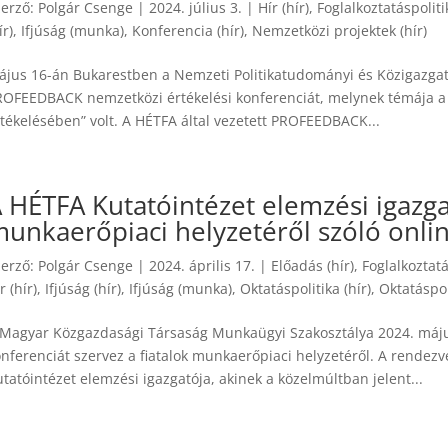
zerző:
Polgár Csenge
|
2024. július 3.
|
Hír (hír)
,
Foglalkoztatáspolitik
ír)
,
Ifjúság (munka)
,
Konferencia (hír)
,
Nemzetközi projektek (hír)
ájus 16-án Bukarestben a Nemzeti Politikatudományi és Közigazgat
ROFEEDBACK nemzetközi értékelési konferenciát, melynek témája a „J
tékelésében” volt. A HÉTFA által vezetett PROFEEDBACK...
 HÉTFA Kutatóintézet elemzési igazgat
unkaerőpiaci helyzetéről szóló onli
zerző:
Polgár Csenge
|
2024. április 17.
|
Előadás (hír)
,
Foglalkoztatá
r (hír)
,
Ifjúság (hír)
,
Ifjúság (munka)
,
Oktatáspolitika (hír)
,
Oktatáspo
 Magyar Közgazdasági Társaság Munkaügyi Szakosztálya 2024. május
nferenciát szervez a fiatalok munkaerőpiaci helyzetéről. A rendezv
tatóintézet elemzési igazgatója, akinek a közelmúltban jelent...