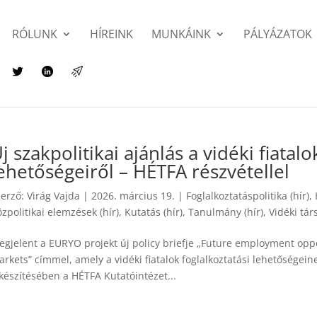
RÓLUNK
HÍREINK
MUNKÁINK
PÁLYÁZATOK
j szakpolitikai ajánlás a vidéki fiata
ehetőségeiről – HÉTFA részvétellel
zerző:
Virág Vajda
|
2026. március 19.
|
Foglalkoztatáspolitika (hír)
,
zpolitikai elemzések (hír)
,
Kutatás (hír)
,
Tanulmány (hír)
,
Vidéki tár
egjelent a EURYO projekt új policy briefje „Future employment opp
rkets” címmel, amely a vidéki fiatalok foglalkoztatási lehetőségei
készítésében a HÉTFA Kutatóintézet...