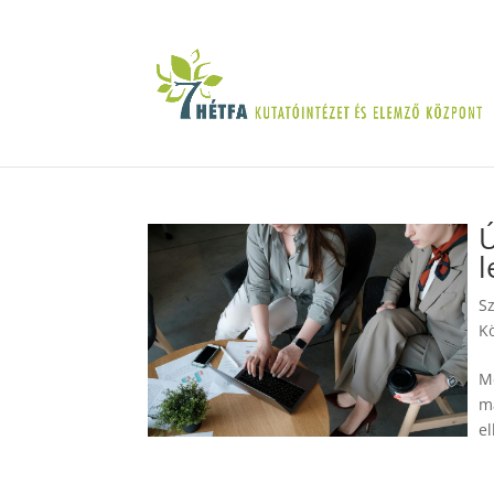
Ú
l
S
Kö
M
ma
el