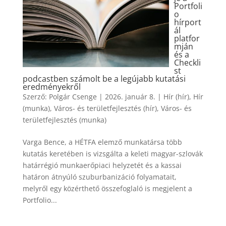
Portfoli
o
hírport
ál
platfor
mján
és a
Checkli
st
podcastben számolt be a legújabb kutatási
eredményekről
Szerző:
Polgár Csenge
|
2026. január 8.
|
Hír (hír)
,
Hír
(munka)
,
Város- és területfejlesztés (hír)
,
Város- és
területfejlesztés (munka)
Varga Bence, a HÉTFA elemző munkatársa több
kutatás keretében is vizsgálta a keleti magyar-szlovák
határrégió munkaerőpiaci helyzetét és a kassai
határon átnyúló szuburbanizáció folyamatait,
melyről egy közérthető összefoglaló is megjelent a
Portfolio...