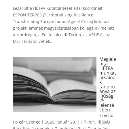
Lezárult a HÉTFA Kutatóintézet által koordinált
ESPON TERRES (Territorialising Resilience:
Transforming Europe for an Age of Crisis) kutatási
projekt, aminek megvalósításában kollégáink mellett
a Nordregio, a Politecnico di Torino, az ARUP és az
Mcrit kutatói vettek...
Megjele
nt a
HÉTFA
munkat
ársaina
k
tanulm
ánya az
Ifjúság’
25
jelenté
sben
Szerző:
Polgár Csenge
|
2026. január 29.
|
Hír (hír)
,
Ifjúság
(hír)
,
Ifjúság (munka)
,
Tanulmány (hír)
,
Tanulmány