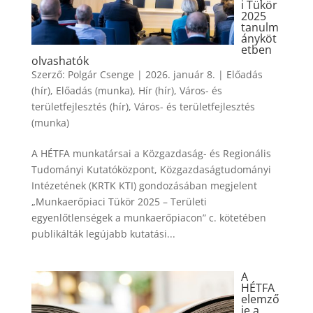
i Tükör
2025
tanulm
ányköt
etben
olvashatók
Szerző:
Polgár Csenge
|
2026. január 8.
|
Előadás
(hír)
,
Előadás (munka)
,
Hír (hír)
,
Város- és
területfejlesztés (hír)
,
Város- és területfejlesztés
(munka)
A HÉTFA munkatársai a Közgazdaság- és Regionális
Tudományi Kutatóközpont, Közgazdaságtudományi
Intézetének (KRTK KTI) gondozásában megjelent
„Munkaerőpiaci Tükör 2025 – Területi
egyenlőtlenségek a munkaerőpiacon” c. kötetében
publikálták legújabb kutatási...
A
HÉTFA
elemző
je a