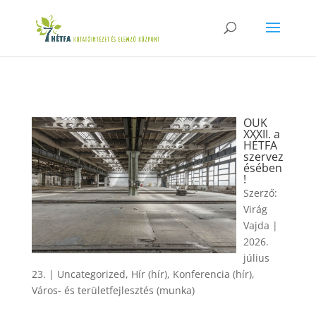
OUK
XXXII. a
HÉTFA
szervez
ésében
!
Szerző:
Virág
Vajda
|
2026.
július
23.
|
Uncategorized
,
Hír (hír)
,
Konferencia (hír)
,
Város- és területfejlesztés (munka)