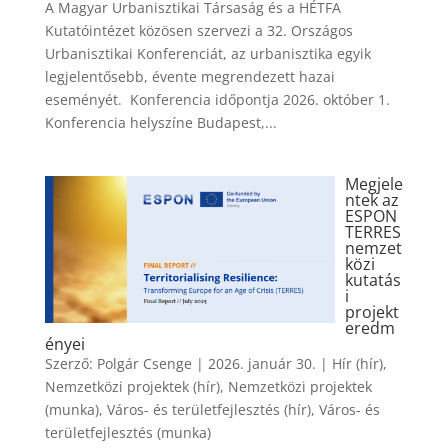
A Magyar Urbanisztikai Társaság és a HÉTFA
Kutatóintézet közösen szervezi a 32. Országos
Urbanisztikai Konferenciát, az urbanisztika egyik
legjelentősebb, évente megrendezett hazai
eseményét. Konferencia időpontja 2026. október 1.
Konferencia helyszíne Budapest,...
Megjele
ntek az
ESPON
TERRES
nemzet
közi
kutatás
i
projekt
eredm
ényei
Szerző:
Polgár Csenge
|
2026. január 30.
|
Hír (hír)
,
Nemzetközi projektek (hír)
,
Nemzetközi projektek
(munka)
,
Város- és területfejlesztés (hír)
,
Város- és
területfejlesztés (munka)