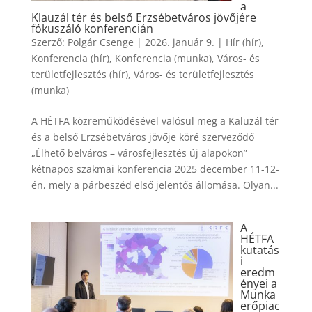
a
Klauzál tér és belső Erzsébetváros jövőjére
fókuszáló konferencián
Szerző:
Polgár Csenge
|
2026. január 9.
|
Hír (hír)
,
Konferencia (hír)
,
Konferencia (munka)
,
Város- és
területfejlesztés (hír)
,
Város- és területfejlesztés
(munka)
A HÉTFA közreműködésével valósul meg a Kaluzál tér
és a belső Erzsébetváros jövője köré szerveződő
„Élhető belváros – városfejlesztés új alapokon”
kétnapos szakmai konferencia 2025 december 11-12-
én, mely a párbeszéd első jelentős állomása. Olyan...
A
HÉTFA
kutatás
i
eredm
ényei a
Munka
erőpiac