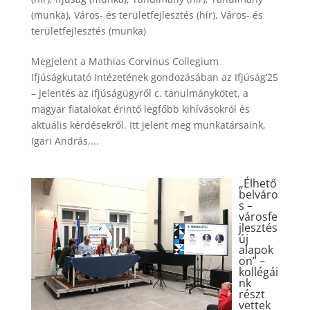
(munka)
,
Város- és területfejlesztés (hír)
,
Város- és
területfejlesztés (munka)
Megjelent a Mathias Corvinus Collegium
Ifjúságkutató Intézetének gondozásában az Ifjúság’25
– Jelentés az ifjúságügyről c. tanulmánykötet, a
magyar fiatalokat érintő legfőbb kihívásokról és
aktuális kérdésekről. Itt jelent meg munkatársaink,
Igari András,...
„Élhető
belváro
s –
városfe
jlesztés
új
alapok
on” –
kollégái
nk
részt
vettek