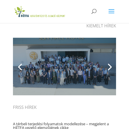
KIEMELT HÍREK
A HÉTFA részvétele a ciprusi ESPON
szemináriumon
FRISS HÍREK
A térbeli terjedési folyamatok modellezése – megjelent a
HÉTFA vezető elemzőjének cikke