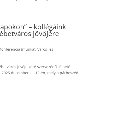
alapokon” – kollégáink
zsébetváros jövőjére
Konferencia (munka)
,
Város- és
ébetváros jövője köré szerveződő „Élhető
ia 2025 december 11-12-én, mely a párbeszéd