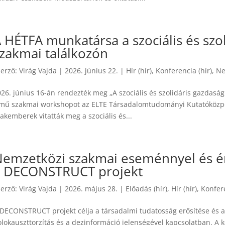
 HÉTFA munkatársa a szociális és szol
zakmai találkozón
zerző:
Virág Vajda
|
2026. június 22.
|
Hír (hír)
,
Konferencia (hír)
,
Ne
26. június 16-án rendezték meg „A szociális és szolidáris gazdaság
ímű szakmai workshopot az ELTE Társadalomtudományi Kutatóközpo
akemberek vitatták meg a szociális és...
emzetközi szakmai eseménnyel és ért
a DECONSTRUCT projekt
zerző:
Virág Vajda
|
2026. május 28.
|
Előadás (hír)
,
Hír (hír)
,
Konfere
DECONSTRUCT projekt célja a társadalmi tudatosság erősítése és a k
olokauszttorzítás és a dezinformáció jelenségével kapcsolatban. 