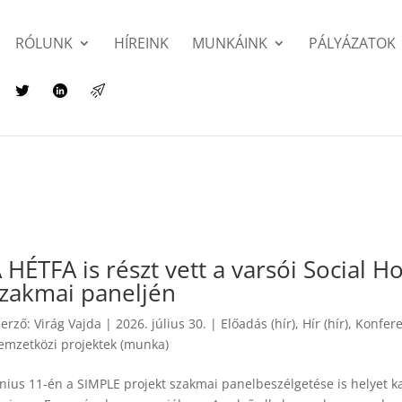
RÓLUNK
HÍREINK
MUNKÁINK
PÁLYÁZATOK
 HÉTFA is részt vett a varsói Social
zakmai paneljén
zerző:
Virág Vajda
|
2026. július 30.
|
Előadás (hír)
,
Hír (hír)
,
Konfere
emzetközi projektek (munka)
nius 11-én a SIMPLE projekt szakmai panelbeszélgetése is helyet ka