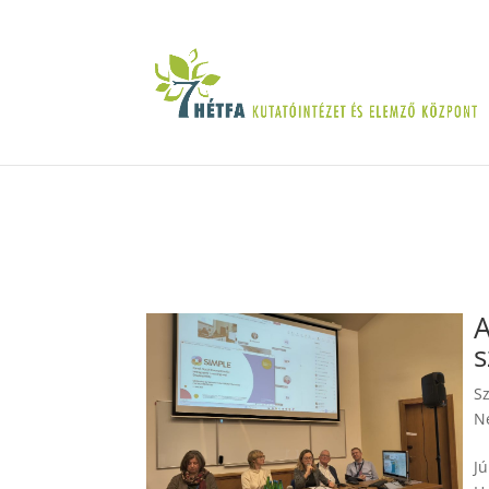
A
s
S
N
Jú