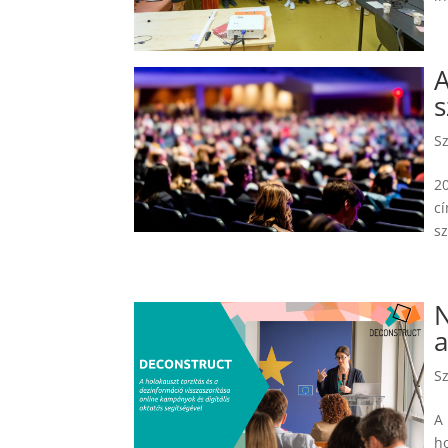
A
s
S
20
c
sz
N
S
A 
h