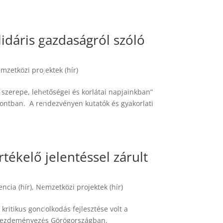
idáris gazdaságról szóló
mzetközi projektek (hír)
 szerepe, lehetőségei és korlátai napjainkban”
ntban. A rendezvényen kutatók és gyakorlati
ékelő jelentéssel zárult
ncia (hír)
,
Nemzetközi projektek (hír)
ritikus gondolkodás fejlesztése volt a
A kezdeményezés Görögországban,