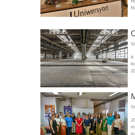
H
fó
O
S
A
K
20
M
S
2
m
in