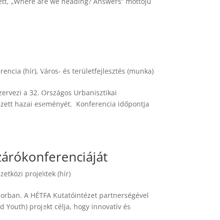
tt, „Where are we heading? Answers” mottójú
rencia (hír)
,
Város- és területfejlesztés (munka)
ervezi a 32. Országos Urbanisztikai
ezett hazai eseményét. Konferencia időpontja
zárókonferenciáját
etközi projektek (hír)
iborban. A HÉTFA Kutatóintézet partnerségével
Youth) projekt célja, hogy innovatív és