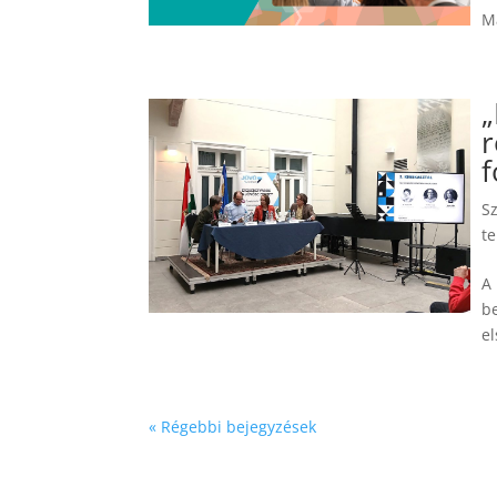
M
„
r
f
S
te
A
b
el
« Régebbi bejegyzések