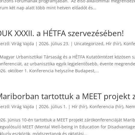
orizons Forumának programjában. Az első alkalommal megrendeze
rum két nap alatt több mint hetven előadót és...
UK XXXII. a HÉTFA szervezésében!
zerző:
Virág Vajda
|
2026. július 23.
|
Uncategorized
,
Hír (hír)
,
Konfe
 Magyar Urbanisztikai Társaság és a HÉTFA Kutatóintézet közösen sz
onferenciát, az urbanisztika egyik legjelentősebb, évente megrend
26. október 1. Konferencia helyszíne Budapest,...
ariborban tartottuk a MEET projekt 
zerző:
Virág Vajda
|
2026. július 1.
|
Hír (hír)
,
Konferencia (hír)
,
Nemz
026. június 10-én tartottuk a MEET projekt zárókonferenciáját Mar
egvalósuló MEET (Mental Well-being in Education for Disadvantaged 
kluzív eszközök, módszertanok és oktatási...