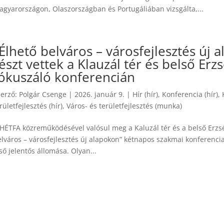
agyarországon, Olaszországban és Portugáliában vizsgálta,...
Élhető belváros – városfejlesztés új 
észt vettek a Klauzál tér és belső Er
ókuszáló konferencián
zerző:
Polgár Csenge
|
2026. január 9.
|
Hír (hír)
,
Konferencia (hír)
,
rületfejlesztés (hír)
,
Város- és területfejlesztés (munka)
 HÉTFA közreműködésével valósul meg a Kaluzál tér és a belső Erzs
elváros – városfejlesztés új alapokon” kétnapos szakmai konferenc
ső jelentős állomása. Olyan...