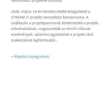
Nemzetközi projektek (munka)
2026. május 14-én tartotta ötödik közgyűlését a
STREAM IT projekt nemzetközi konzorciuma. A
találkozón a projektpartnerek áttekintették a projekt
előrehaladását, megosztották az elmúlt időszak
eredményeit, valamint egyeztettek a projekt záró
szakaszának legfontosabb...
« Régebbi bejegyzések