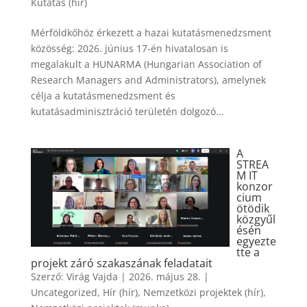
Kutatás (hír)
Mérföldkőhöz érkezett a hazai kutatásmenedzsment
közösség: 2026. június 17-én hivatalosan is
megalakult a HUNARMA (Hungarian Association of
Research Managers and Administrators), amelynek
célja a kutatásmenedzsment és
kutatásadminisztráció területén dolgozó...
A
STREA
M IT
konzor
cium
ötödik
közgyűl
ésén
egyezte
tte a
projekt záró szakaszának feladatait
Szerző:
Virág Vajda
|
2026. május 28.
|
Uncategorized
,
Hír (hír)
,
Nemzetközi projektek (hír)
,