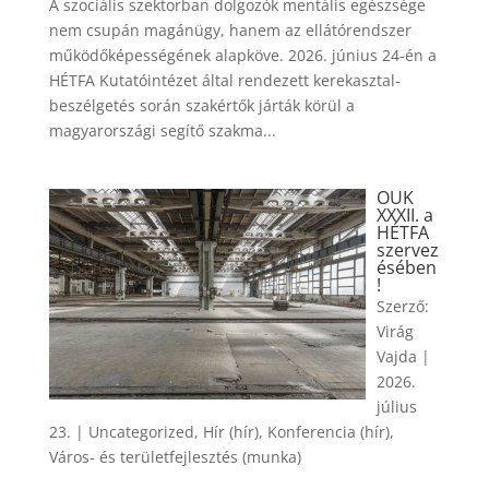
A szociális szektorban dolgozók mentális egészsége
nem csupán magánügy, hanem az ellátórendszer
működőképességének alapköve. 2026. június 24-én a
HÉTFA Kutatóintézet által rendezett kerekasztal-
beszélgetés során szakértők járták körül a
magyarországi segítő szakma...
OUK
XXXII. a
HÉTFA
szervez
ésében
!
Szerző:
Virág
Vajda
|
2026.
július
23.
|
Uncategorized
,
Hír (hír)
,
Konferencia (hír)
,
Város- és területfejlesztés (munka)