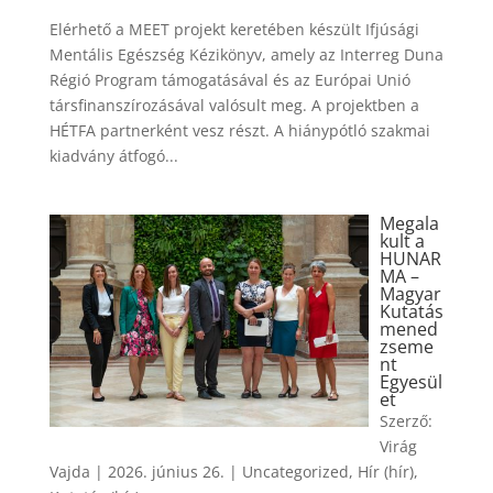
Elérhető a MEET projekt keretében készült Ifjúsági
Mentális Egészség Kézikönyv, amely az Interreg Duna
Régió Program támogatásával és az Európai Unió
társfinanszírozásával valósult meg. A projektben a
HÉTFA partnerként vesz részt. A hiánypótló szakmai
kiadvány átfogó...
Megala
kult a
HUNAR
MA –
Magyar
Kutatás
mened
zseme
nt
Egyesül
et
Szerző:
Virág
Vajda
|
2026. június 26.
|
Uncategorized
,
Hír (hír)
,