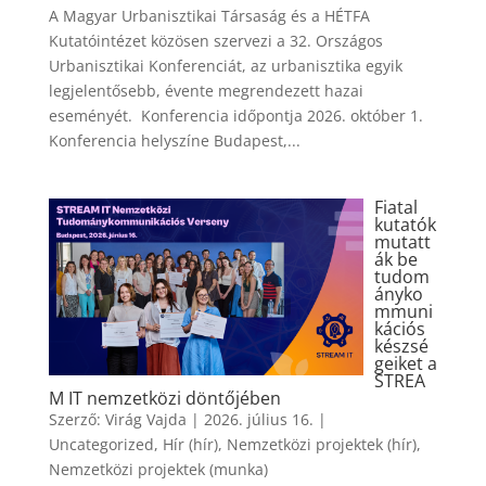
A Magyar Urbanisztikai Társaság és a HÉTFA
Kutatóintézet közösen szervezi a 32. Országos
Urbanisztikai Konferenciát, az urbanisztika egyik
legjelentősebb, évente megrendezett hazai
eseményét. Konferencia időpontja 2026. október 1.
Konferencia helyszíne Budapest,...
Fiatal
kutatók
mutatt
ák be
tudom
ányko
mmuni
kációs
készsé
geiket a
STREA
M IT nemzetközi döntőjében
Szerző:
Virág Vajda
|
2026. július 16.
|
Uncategorized
,
Hír (hír)
,
Nemzetközi projektek (hír)
,
Nemzetközi projektek (munka)