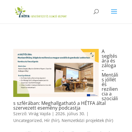
A
segítés
ára és
záloga
–
Mentáli
s jóllét
és
rezilien
cia a
szociáli
s szférában: Meghallgatható a HÉTFA által
szervezett esemény podcastja
Szerző:
Virág Vajda
|
2026. július 30.
|
Uncategorized
,
Hír (hír)
,
Nemzetközi projektek (hír)