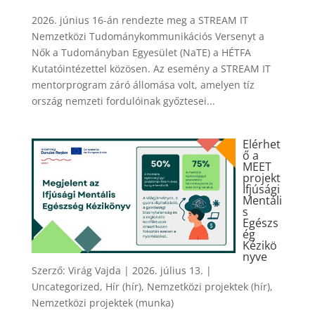
2026. június 16-án rendezte meg a STREAM IT
Nemzetközi Tudománykommunikációs Versenyt a
Nők a Tudományban Egyesület (NaTE) a HÉTFA
Kutatóintézettel közösen. Az esemény a STREAM IT
mentorprogram záró állomása volt, amelyen tíz
ország nemzeti fordulóinak győztesei...
Elérhet
ő a
MEET
projekt
Ifjúsági
Mentáli
s
Egészs
ég
Kézikö
nyve
Szerző:
Virág Vajda
|
2026. július 13.
|
Uncategorized
,
Hír (hír)
,
Nemzetközi projektek (hír)
,
Nemzetközi projektek (munka)