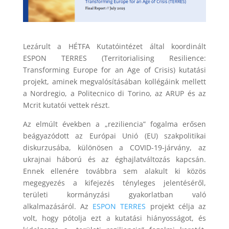
Lezárult a HÉTFA Kutatóintézet által koordinált
ESPON TERRES (Territorialising Resilience:
Transforming Europe for an Age of Crisis) kutatási
projekt, aminek megvalósításában kollégáink mellett
a Nordregio, a Politecnico di Torino, az ARUP és az
Mcrit kutatói vettek részt.
Az elmúlt években a „reziliencia” fogalma erősen
beágyazódott az Európai Unió (EU) szakpolitikai
diskurzusába, különösen a COVID-19-járvány, az
ukrajnai háború és az éghajlatváltozás kapcsán.
Ennek ellenére továbbra sem alakult ki közös
megegyezés a kifejezés tényleges jelentéséről,
területi kormányzási gyakorlatban való
alkalmazásáról. Az
ESPON TERRES
projekt célja az
volt, hogy pótolja ezt a kutatási hiányosságot, és