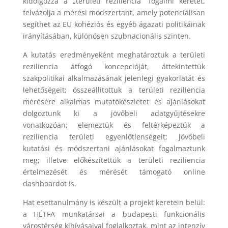
kidolgozza a „területi reziliencia” fogalmi keretét,
felvázolja a mérési módszertant, amely potenciálisan
segíthet az EU kohéziós és egyéb ágazati politikáinak
irányításában, különösen szubnacionális szinten.
A kutatás eredményeként meghatároztuk a területi
reziliencia átfogó koncepcióját, áttekintettük
szakpolitikai alkalmazásának jelenlegi gyakorlatát és
lehetőségeit; összeállítottuk a területi reziliencia
mérésére alkalmas mutatókészletet és ajánlásokat
dolgoztunk ki a jövőbeli adatgyűjtésekre
vonatkozóan; elemeztük és feltérképeztük a
reziliencia területi egyenlőtlenségeit; jövőbeli
kutatási és módszertani ajánlásokat fogalmaztunk
meg; illetve előkészítettük a területi reziliencia
értelmezését és mérését támogató online
dashboardot is.
Hat esettanulmány is készült a projekt keretein belül:
a HÉTFA munkatársai a budapesti funkcionális
várostérség kihívásaival foglalkoztak, mint az intenzív