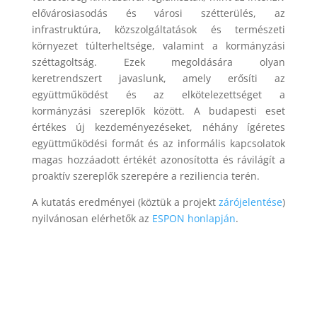
elővárosiasodás és városi szétterülés, az
infrastruktúra, közszolgáltatások és természeti
környezet túlterheltsége, valamint a kormányzási
széttagoltság. Ezek megoldására olyan
keretrendszert javaslunk, amely erősíti az
együttműködést és az elkötelezettséget a
kormányzási szereplők között. A budapesti eset
értékes új kezdeményezéseket, néhány ígéretes
együttműködési formát és az informális kapcsolatok
magas hozzáadott értékét azonosította és rávilágít a
proaktív szereplők szerepére a reziliencia terén.
A kutatás eredményei (köztük a projekt
zárójelentése
)
nyilvánosan elérhetők az
ESPON honlapján
.