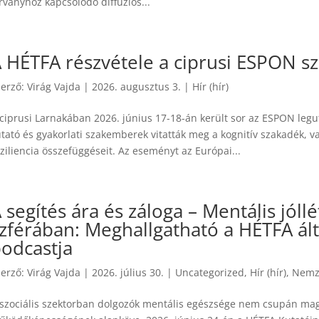
rványhoz kapcsolódó diffúziós...
 HÉTFA részvétele a ciprusi ESPON 
zerző:
Virág Vajda
|
2026. augusztus 3.
|
Hír (hír)
 ciprusi Larnakában 2026. június 17-18-án került sor az ESPON le
utató és gyakorlati szakemberek vitatták meg a kognitív szakadék, 
ziliencia összefüggéseit. Az eseményt az Európai...
 segítés ára és záloga – Mentális jóllét
zférában: Meghallgatható a HÉTFA ál
odcastja
zerző:
Virág Vajda
|
2026. július 30.
|
Uncategorized
,
Hír (hír)
,
Nemze
 szociális szektorban dolgozók mentális egészsége nem csupán ma