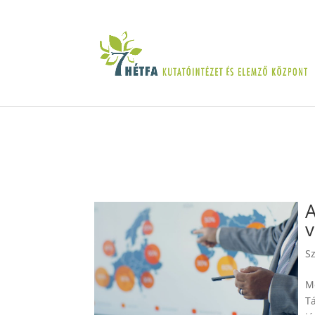
A
v
S
Me
Tá