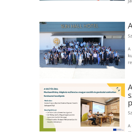
já
A
S
A
k
re
A
s
p
S
A