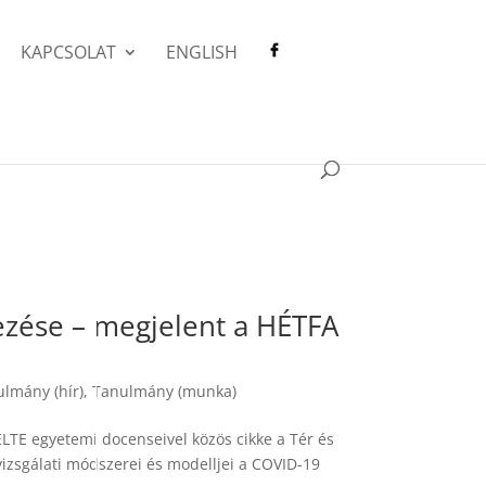
KAPCSOLAT
ENGLISH
lezése – megjelent a HÉTFA
lmány (hír)
,
Tanulmány (munka)
 ELTE egyetemi docenseivel közös cikke a Tér és
 vizsgálati módszerei és modelljei a COVID-19