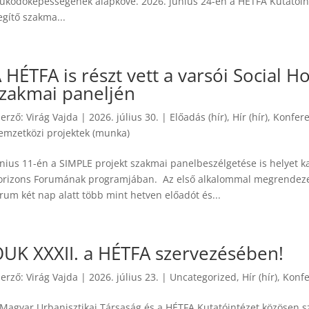
űködőképességének alapköve. 2026. június 24-én a HÉTFA Kutatóinté
egítő szakma...
 HÉTFA is részt vett a varsói Social
zakmai paneljén
zerző:
Virág Vajda
|
2026. július 30.
|
Előadás (hír)
,
Hír (hír)
,
Konfere
emzetközi projektek (munka)
nius 11-én a SIMPLE projekt szakmai panelbeszélgetése is helyet ka
orizons Forumának programjában. Az első alkalommal megrendeze
rum két nap alatt több mint hetven előadót és...
UK XXXII. a HÉTFA szervezésében!
zerző:
Virág Vajda
|
2026. július 23.
|
Uncategorized
,
Hír (hír)
,
Konfe
 Magyar Urbanisztikai Társaság és a HÉTFA Kutatóintézet közösen sz