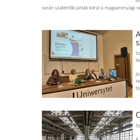
m
során szakértők járták körül a magyarországi s
A
s
S
N
Jú
H
fó
O
S
A