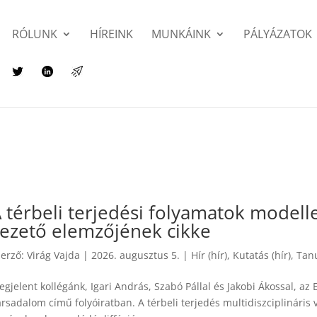
RÓLUNK
HÍREINK
MUNKÁINK
PÁLYÁZATOK
 térbeli terjedési folyamatok model
ezető elemzőjének cikke
zerző:
Virág Vajda
|
2026. augusztus 5.
|
Hír (hír)
,
Kutatás (hír)
,
Tanu
gjelent kollégánk, Igari András, Szabó Pállal és Jakobi Ákossal, az
rsadalom című folyóiratban. A térbeli terjedés multidiszciplináris