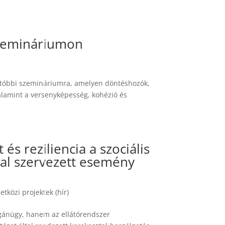
szemináriumon
gutóbbi szemináriumra, amelyen döntéshozók,
valamint a versenyképesség, kohézió és
 és reziliencia a szociális
tal szervezett esemény
tközi projektek (hír)
gánügy, hanem az ellátórendszer