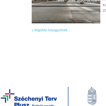
K
20
« Régebbi bejegyzések