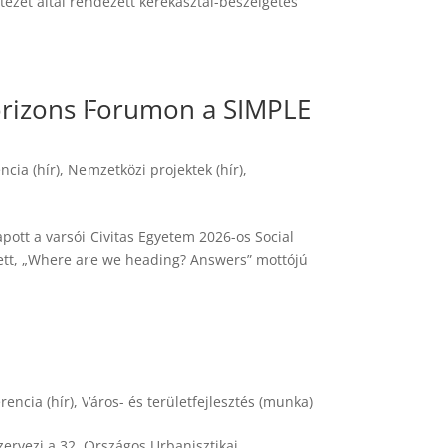
zet által rendezett kerekasztal-beszélgetés
 Horizons Forumon a SIMPLE
ncia (hír)
,
Nemzetközi projektek (hír)
,
pott a varsói Civitas Egyetem 2026-os Social
tt, „Where are we heading? Answers” mottójú
rencia (hír)
,
Város- és területfejlesztés (munka)
ervezi a 32. Országos Urbanisztikai