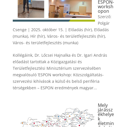
ESPON-
worksh
opon
Szerző:
Polgár
Csenge
|
2025. október 15.
|
Előadás (hír)
,
Előadás
(munka)
,
Hír (hír)
,
Város- és területfejlesztés (hír)
,
Város- és területfejlesztés (munka)
Kollégáink, Dr. Lőcsei Hajnalka és Dr. Igari András
előadást tartottak a Közigazgatási és
Területfejlesztési Minisztérium szervezésében
megvalósuló ’ESPON workshop: Közszolgáltatás-
szervezési kihívások a külső és belső periféria
térségekben – ESPON eredmények magyar...
Mely
járássz
ékhelye
k
életmin