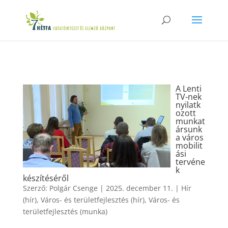
A Lenti
TV-nek
nyilatk
ozott
munkat
ársunk
a város
mobilit
ási
tervéne
k
készítéséről
Szerző:
Polgár Csenge
|
2025. december 11.
|
Hír
(hír)
,
Város- és területfejlesztés (hír)
,
Város- és
területfejlesztés (munka)