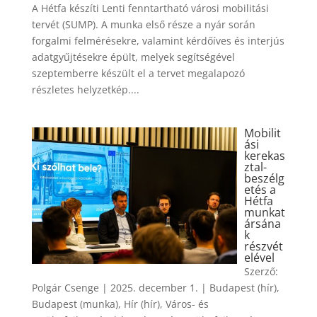
A Hétfa készíti Lenti fenntartható városi mobilitási
tervét (SUMP). A munka első része a nyár során
forgalmi felmérésekre, valamint kérdőíves és interjús
adatgyűjtésekre épült, melyek segítségével
szeptemberre készült el a tervet megalapozó
részletes helyzetkép....
Mobilit
ási
kerekas
ztal-
beszélg
etés a
Hétfa
munkat
ársána
k
részvét
elével
Szerző:
Polgár Csenge
|
2025. december 1.
|
Budapest (hír)
,
Budapest (munka)
,
Hír (hír)
,
Város- és