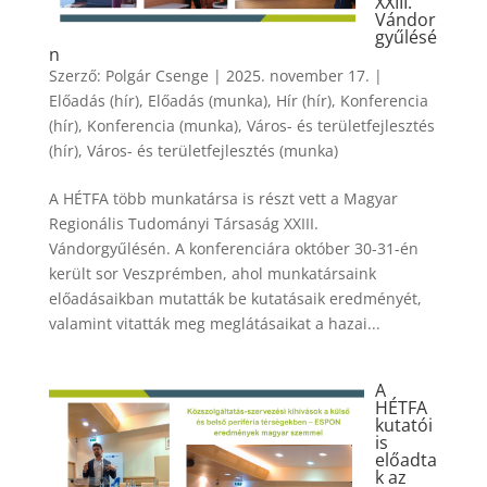
XXIII.
Vándor
gyűlésé
n
Szerző:
Polgár Csenge
|
2025. november 17.
|
Előadás (hír)
,
Előadás (munka)
,
Hír (hír)
,
Konferencia
(hír)
,
Konferencia (munka)
,
Város- és területfejlesztés
(hír)
,
Város- és területfejlesztés (munka)
A HÉTFA több munkatársa is részt vett a Magyar
Regionális Tudományi Társaság XXIII.
Vándorgyűlésén. A konferenciára október 30-31-én
került sor Veszprémben, ahol munkatársaink
előadásaikban mutatták be kutatásaik eredményét,
valamint vitatták meg meglátásaikat a hazai...
A
HÉTFA
kutatói
is
előadta
k az