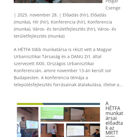
Polgár
Csenge
|
2025. november 28.
|
Előadás (hír)
,
Előadás
(munka)
,
Hír (hír)
,
Konferencia (hír)
,
Konferencia
(munka)
,
Város- és területfejlesztés (hír)
,
Város- és
területfejlesztés (munka)
A HÉTFA több munkatársa is részt vett a Magyar
Urbanisztikai Társaság és a DANU Zrt. által
szervezett XXXI. Országos Urbanisztikai
Konferencián, amire november 13-án került sor
Budapesten. A konferencia témája a
településfejlesztés forrásainak átalakulása, illetve a...
A
HÉTFA
munkat
ársai
előadta
k az
MRTT