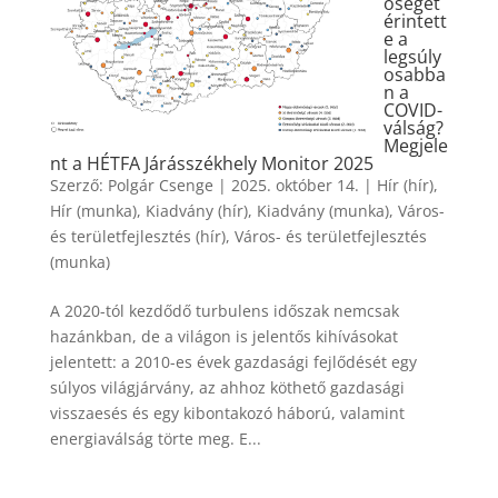
őségét
érintett
e a
legsúly
osabba
n a
COVID-
válság?
Megjele
nt a HÉTFA Járásszékhely Monitor 2025
Szerző:
Polgár Csenge
|
2025. október 14.
|
Hír (hír)
,
Hír (munka)
,
Kiadvány (hír)
,
Kiadvány (munka)
,
Város-
és területfejlesztés (hír)
,
Város- és területfejlesztés
(munka)
A 2020-tól kezdődő turbulens időszak nemcsak
hazánkban, de a világon is jelentős kihívásokat
jelentett: a 2010-es évek gazdasági fejlődését egy
súlyos világjárvány, az ahhoz köthető gazdasági
visszaesés és egy kibontakozó háború, valamint
energiaválság törte meg. E...