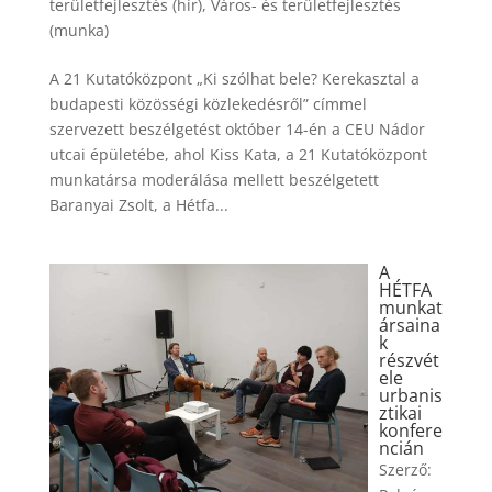
területfejlesztés (hír)
,
Város- és területfejlesztés
(munka)
A 21 Kutatóközpont „Ki szólhat bele? Kerekasztal a
budapesti közösségi közlekedésről” címmel
szervezett beszélgetést október 14-én a CEU Nádor
utcai épületébe, ahol Kiss Kata, a 21 Kutatóközpont
munkatársa moderálása mellett beszélgetett
Baranyai Zsolt, a Hétfa...
A
HÉTFA
munkat
ársaina
k
részvét
ele
urbanis
ztikai
konfere
ncián
Szerző: