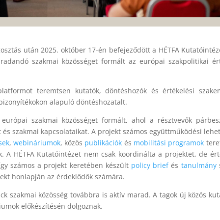
sztás után 2025. október 17-én befejeződött a HÉTFA Kutatóintéze
dandó szakmai közösséget formált az európai szakpolitikai ér
latformot teremtsen kutatók, döntéshozók és értékelési szake
bizonyítékokon alapuló döntéshozatalt.
európai szakmai közösséget formált, ahol a résztvevők párbes
t és szakmai kapcsolataikat. A projekt számos együttműködési lehe
sek
,
webináriumok
, közös
publikációk
és
mobilitási programok
tere
k. A HÉTFA Kutatóintézet nem csak koordinálta a projektet, de ért
, így számos a projekt keretében készült
policy brief
és
tanulmány
ojekt honlapján az érdeklődők számára.
ack szakmai közösség továbbra is aktív marad. A tagok új közös kut
riumok előkészítésén dolgoznak.