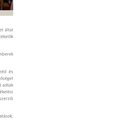
t által
tékelők
mberek
zéd és
tőséget
t adtak
ékelési
szerzői
atások,