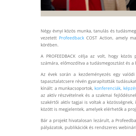
Négy évnyi közös munka, tanulás és tudásmego
vezetett
Profeedback
COST Action, amely mara
körében.
A PROFEEDBACK célja az volt, hogy közös p
számára, előmozdítva a tudásmegosztást és a 
Az évek során a kezdeményezés egy valódi 
tapasztalatcsere révén gyarapították tudásuka
kínált: a munkacsoportok,
konferenciák
,
képzé
az aktív részvételnek és a szakmai fejlődésne
szakértői aktív tagjai is voltak a közösségnek
között is megjelentek, amelyek elérhetők a pr
Bár a projekt hivatalosan lezárult, a Profeedb
pályázatok, publikációk és rendszeres webiná