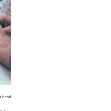
t hazai
.