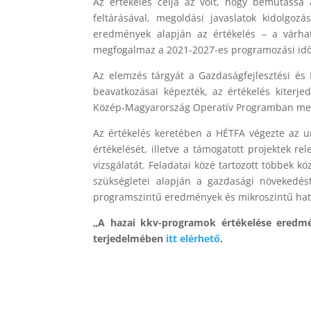
Az értékelés célja az volt, hogy bemutassa 
feltárásával, megoldási javaslatok kidolgoz
eredmények alapján az értékelés – a várható 
megfogalmaz a 2021-2027-es programozási idősz
Az elemzés tárgyát a Gazdaságfejlesztési és 
beavatkozásai képezték, az értékelés kiter
Közép-Magyarország Operatív Programban megv
Az értékelés keretében a HÉTFA végezte az uni
értékelését, illetve a támogatott projektek re
vizsgálatát. Feladatai közé tartozott többek 
szükségletei alapján a gazdasági növekedést 
programszintű eredmények és mikroszintű hatá
„A hazai kkv-programok értékelése eredmé
terjedelmében
itt elérhető
.