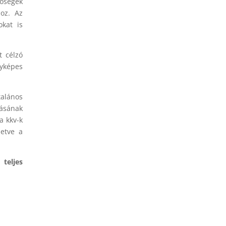
tőségek
hoz. Az
okat is
t célzó
nyképes
talános
lásának
a kkv-k
letve a
teljes