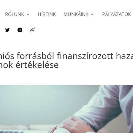
RÓLUNK
HÍREINK
MUNKÁINK
PÁLYÁZATOK
niós forrásból finanszírozott haz
mok értékelése