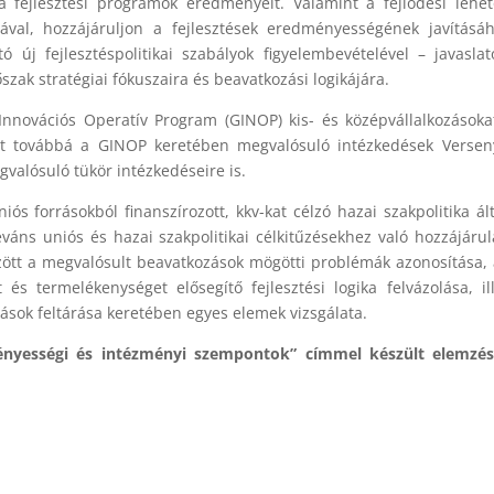
a fejlesztési programok eredményeit. Valamint a fejlődési lehe
ásával, hozzájáruljon a fejlesztések eredményességének javításá
új fejlesztéspolitikai szabályok figyelembevételével – javaslat
ak stratégiai fókuszaira és beavatkozási logikájára.
Innovációs Operatív Program (GINOP) kis- és középvállalkozásoka
jedt továbbá a GINOP keretében megvalósuló intézkedések Verse
alósuló tükör intézkedéseire is.
ós forrásokból finanszírozott, kkv-kat célzó hazai szakpolitika ál
leváns uniós és hazai szakpolitikai célkitűzésekhez való hozzájáru
között a megvalósult beavatkozások mögötti problémák azonosítása, 
és termelékenységet elősegítő fejlesztési logika felvázolása, il
sok feltárása keretében egyes elemek vizsgálata.
nyességi és intézményi szempontok” címmel készült elemzés 