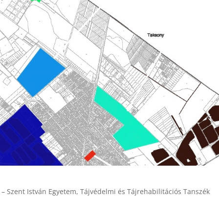
– Szent István Egyetem, Tájvédelmi és Tájrehabilitációs Tanszék