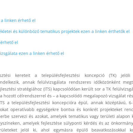
 a linken érhető el
lékletei és különböző tematikus projektek ezen a linken érthetők el
 érhető el
zsgálata ezen a linken érhető el
tési kereteit a településfejlesztési koncepció (TK) jelöli
delkezik, annak felülvizsgálata rendszeres időközönként megtö
lesztési stratégiához (ITS) kapcsolódóan került sor a TK felülvizsgá
gba hozott célrendszerrel és – a kapcsolódó megalapozó vizsgálat ré
ITS a településfejlesztési koncepcióra épül, annak középtávú, 6
 célokat operatívabb egységekre bontva és konkrét projekteket ren
erbe szervezi és azokat, amelyek tematikus vagy területi alapon 
 helyszíneken, amelyek fejlesztése súlyponti kérdés és az önkormán
rületeket jelöl ki, ahol egymásra épülő beavatkozásokkal k