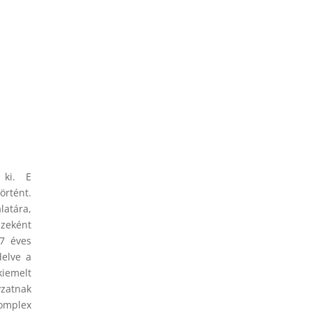
 ki. E
rtént.
latára,
szeként
-7 éves
delve a
kiemelt
yzatnak
omplex