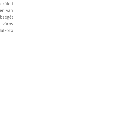
erületi
ten van
bbségét
a város
lalkozó