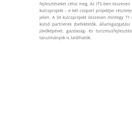
fejlesztéseket céloz meg. Az ITS-ben összesen 8
kulcsprojekt – e két csoport projektjei részle
jelen. A 34 kulcsprojekt összesen mintegy 71 
külső partnerek (befektetők, államigazgatás
jövőképével, gazdaság- és turizmusfejlesztés
tanulmányok is találhatók.