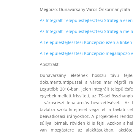
Megbízó: Dunavarsány Város Önkormányzata
Az Integrált Településfejlesztési Stratégia ezen
Az Integrált Településfejlesztési Stratégia mel
A Településfejlesztési Koncepció ezen a linken
A Településfejlesztési Koncepció megalapozó vi
Absztrakt:
Dunavarsány életének hosszú távú fejlesz
dokumentumtípussal a város már régről ren
Legutóbb 2016-ban, jelen integrált településfej
egyebek mellett frissített, az ITS-sel összhan
– városrészi lehatárolás bevezetésével. Az 
távlatra szóló kifejtését végzi el, a távlati
beavatkozási irányokhoz. A projekteket rendsz
súllyal bírnak, röviden ki is fejti. Azokon a
van mozgástere az alakításukban, akcióte