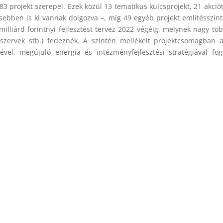
3 projekt szerepel. Ezek közül 13 tematikus kulcsprojekt, 21 akciót
tesebben is ki vannak dolgozva –, míg 49 egyéb projekt említésszin
milliárd forintnyi fejlesztést tervez 2022 végéig, melynek nagy tö
i szervek stb.) fedeznék. A szintén mellékelt projektcsomagban 
ével, megújuló energia és intézményfejlesztési stratégiával fog