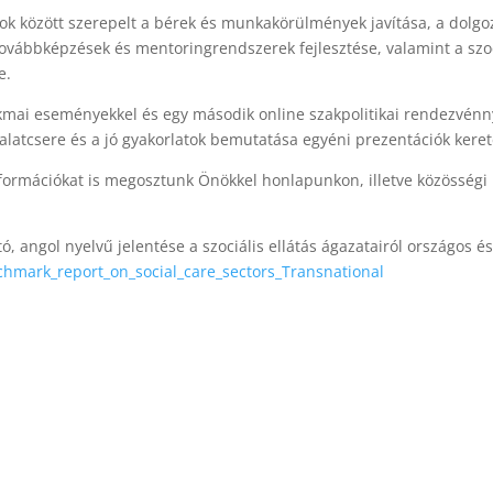
ok között szerepelt a bérek és munkakörülmények javítása, a dolgo
továbbképzések és mentoringrendszerek fejlesztése, valamint a szoc
e.
kmai eseményekkel és egy második online szakpolitikai rendezvénn
talatcsere és a jó gyakorlatok bemutatása egyéni prezentációk kere
ormációkat is megosztunk Önökkel honlapunkon, illetve közösségi
, angol nyelvű jelentése a szociális ellátás ágazatairól országos é
hmark_report_on_social_care_sectors_Transnational