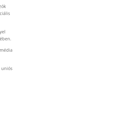
zók
iális
yel
tében.
 média
s uniós