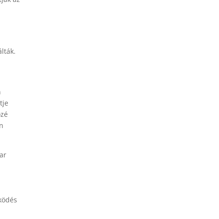
lták.
n
tje
özé
en
ar
űködés