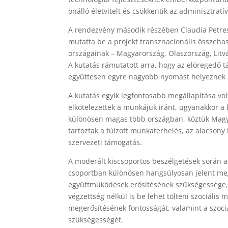
önálló életvitelt és csökkentik az adminisztratí
A rendezvény második részében Claudia Petresc
mutatta be a projekt transznacionális összeha
országainak – Magyarország, Olaszország, Litvá
A kutatás rámutatott arra, hogy az elöregedő
együttesen egyre nagyobb nyomást helyeznek a
A kutatás egyik legfontosabb megállapítása vol
elkötelezettek a munkájuk iránt, ugyanakkor a 
különösen magas több országban, köztük Magyar
tartoztak a túlzott munkaterhelés, az alacsony
szervezeti támogatás.
A moderált kiscsoportos beszélgetések során a 
csoportban különösen hangsúlyosan jelent meg
együttműködések erősítésének szükségessége, 
végzettség nélkül is be lehet tölteni szociális
megerősítésének fontosságát, valamint a szoci
szükségességét.