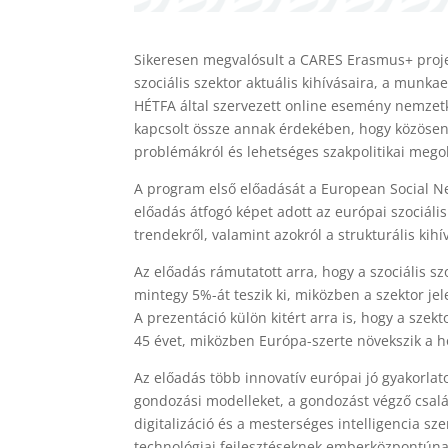
Sikeresen megvalósult a CARES Erasmus+ proje
szociális szektor aktuális kihívásaira, a munkaer
HÉTFA által szervezett online esemény nemzetk
kapcsolt össze annak érdekében, hogy közösen 
problémákról és lehetséges szakpolitikai mego
A program első előadását a European Social Net
előadás átfogó képet adott az európai szociáli
trendekről, valamint azokról a strukturális kih
Az előadás rámutatott arra, hogy a szociális s
mintegy 5%-át teszik ki, miközben a szektor je
A prezentáció külön kitért arra is, hogy a sze
45 évet, miközben Európa-szerte növekszik a ho
Az előadás több innovatív európai jó gyakorlat
gondozási modelleket, a gondozást végző csalá
digitalizáció és a mesterséges intelligencia sz
technológiai fejlesztéseknek emberközpontúna