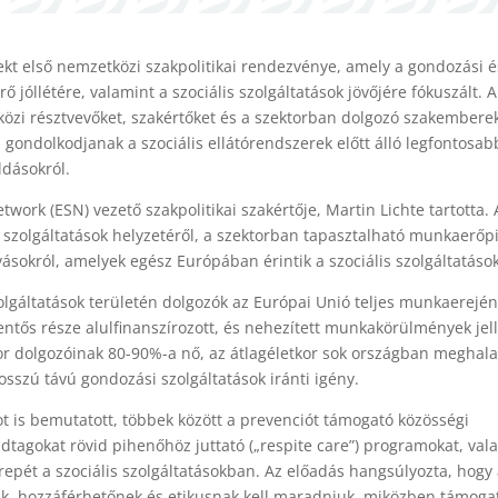
kt első nemzetközi szakpolitikai rendezvénye, amely a gondozási é
ő jóllétére, valamint a szociális szolgáltatások jövőjére fókuszált. A
özi résztvevőket, szakértőket és a szektorban dolgozó szakembere
gondolkodjanak a szociális ellátórendszerek előtt álló legfontosab
ldásokról.
work (ESN) vezető szakpolitikai szakértője, Martin Lichte tartotta. 
s szolgáltatások helyzetéről, a szektorban tapasztalható munkaerőp
ívásokról, amelyek egész Európában érintik a szociális szolgáltatások
zolgáltatások területén dolgozók az Európai Unió teljes munkaerejé
lentős része alulfinanszírozott, és nehezített munkakörülmények jel
ktor dolgozóinak 80-90%-a nő, az átlagéletkor sok országban meghala
sszú távú gondozási szolgáltatások iránti igény.
ot is bemutatott, többek között a prevenciót támogató közösségi
dtagokat rövid pihenőhöz juttató („respite care”) programokat, val
erepét a szociális szolgáltatásokban. Az előadás hangsúlyozta, hogy
k, hozzáférhetőnek és etikusnak kell maradniuk, miközben támogat