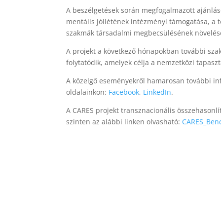
A beszélgetések során megfogalmazott ajánlás
mentális jóllétének intézményi támogatása, a 
szakmák társadalmi megbecsülésének növelés
A projekt a következő hónapokban további sza
folytatódik, amelyek célja a nemzetközi tapasz
A közelgő eseményekről hamarosan további inf
oldalainkon:
Facebook
,
LinkedIn
.
A CARES projekt transznacionális összehasonlító
szinten az alábbi linken olvasható:
CARES_Benc