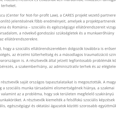
v terheket.
u (Center for Not-for-profit Law), a CARES projekt vezető partnere
sonlító jelentésének főbb eredményeit, amelyek a projektpartnerek
nia és Románia – szociális és egészségügyi ellátórendszereit vizsgá
 társadalom, a növekvő gondozási szükségletek és a munkaerőhiány
z ellátórendszerekre.
t, hogy a szociális ellátórendszerekben dolgozók továbbra is erőse
kiégés, az érzelmi túlterheltség és a másodlagos traumatizáció szin
országon is. A résztvevők által jelzett legfontosabb problémák k
 bérezés, a szakemberhiány, az adminisztratív terhek és az elégtel
résztvevők saját országos tapasztalataikat is megosztották. A magy
 a szociális munka társadalmi elismertségének hiánya, a szakmai
valamint az a probléma, hogy sok területen megfelelő szakirányú
 munkaköröket. A résztvevők kiemelték a felsőfokú szociális képzések
ális, egészségügyi és oktatási ágazatok közötti szorosabb együttm