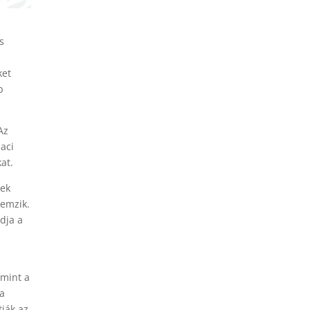
s
ket
b
Az
iaci
at.
nek
lemzik.
dja a
amint a
 a
ják az