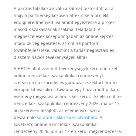
A partnertalálkozó kiváló alkalmat biztosított arra,
hogy a partnerség közösen áttekintse a projekt
eddigi eredményeit, valamint egyeztesse a projekt
második szakaszának szakmai feladatait. A
megbeszélések középpontjában az online képzési
modulok véglegesítése, az online platform
továbbfejlesztése, valamint a tudásmegosztási és
disszeminációs tevékenységek álltak.
A HÉTFA által vezetett tevékenységek keretében két
online nemzetközi szakpolitikai rendezvényt
szervezünk a szociális és gondozási szektort érintő
európai kihívásokról, továbbá egy hazai multiplikátor
esemény megvalósítására is sor kerül. Az első online
nemzetközi szakpolitikai rendezvény 2026. május 13-
án sikeresen lezajlott; az eseményről szóló
beszámoló
korábbi cikkünkben olvasható
. A
következő online nemzetközi szakpolitikai
rendezvény 2026. június 17-én kerül megrendezésre,