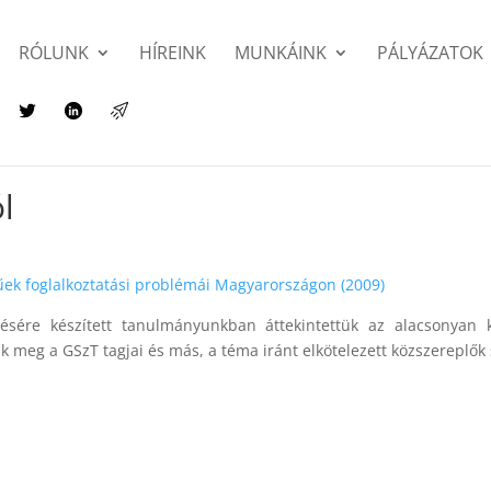
RÓLUNK
HÍREINK
MUNKÁINK
PÁLYÁZATOK
l
űek foglalkoztatási problémái Magyarországon
(2009)
sére készített tanulmányunkban áttekintettük az alacsonyan ké
k meg a GSzT tagjai és más, a téma iránt elkötelezett közszereplők