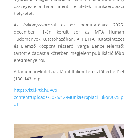
összegezte a határ menti területek munkaerőpiaci
helyzetét.
Az évkönyv-sorozat ez évi bemutatójára 2025.
december 11-én került sor az MTA Humán
Tudományok Kutatóházában. A HÉTFA Kutatóintézet
és Elemző Központ részéről Varga Bence (elemző)
tartott előadást a kötetben megjelent publikáció főbb
eredményeiről.
A tanulmánykötet az alábbi linken keresztül érhető el
(136-143. o.):
https://kti.krtk.hu/wp-
content/uploads/2025/12/MunkaeropiaciTukor2025.p
df