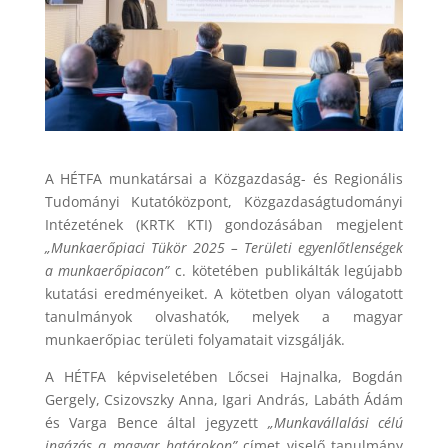
A HÉTFA munkatársai a Közgazdaság- és Regionális
Tudományi Kutatóközpont, Közgazdaságtudományi
Intézetének (KRTK KTI) gondozásában megjelent
„Munkaerőpiaci Tükör 2025 – Területi egyenlőtlenségek
a munkaerőpiacon”
c. kötetében publikálták legújabb
kutatási eredményeiket. A kötetben olyan válogatott
tanulmányok olvashatók, melyek a magyar
munkaerőpiac területi folyamatait vizsgálják.
A HÉTFA képviseletében Lőcsei Hajnalka, Bogdán
Gergely, Csizovszky Anna, Igari András, Labáth Ádám
és Varga Bence által jegyzett
„Munkavállalási célú
ingázás a magyar határokon”
címet viselő tanulmány