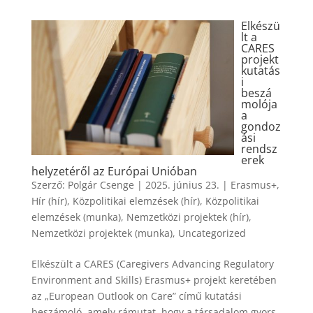
Elkészü
lt a
CARES
projekt
kutatás
i
beszá
molója
a
gondoz
ási
rendsz
erek
helyzetéről az Európai Unióban
Szerző:
Polgár Csenge
|
2025. június 23.
|
Erasmus+
,
Hír (hír)
,
Közpolitikai elemzések (hír)
,
Közpolitikai
elemzések (munka)
,
Nemzetközi projektek (hír)
,
Nemzetközi projektek (munka)
,
Uncategorized
Elkészült a CARES (Caregivers Advancing Regulatory
Environment and Skills) Erasmus+ projekt keretében
az „European Outlook on Care” című kutatási
beszámoló, amely rámutat, hogy a társadalom gyors