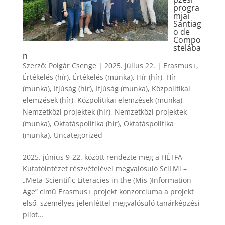
progra
mjai
Santiag
o de
Compo
stelába
n
Szerző:
Polgár Csenge
|
2025. július 22.
|
Erasmus+
,
Értékelés (hír)
,
Értékelés (munka)
,
Hír (hír)
,
Hír
(munka)
,
Ifjúság (hír)
,
Ifjúság (munka)
,
Közpolitikai
elemzések (hír)
,
Közpolitikai elemzések (munka)
,
Nemzetközi projektek (hír)
,
Nemzetközi projektek
(munka)
,
Oktatáspolitika (hír)
,
Oktatáspolitika
(munka)
,
Uncategorized
2025. június 9-22. között rendezte meg a HÉTFA
Kutatóintézet részvételével megvalósuló SciLMi –
„Meta-Scientific Literacies in the (Mis-)Information
Age” című Erasmus+ projekt konzorciuma a projekt
első, személyes jelenléttel megvalósuló tanárképzési
pilot...