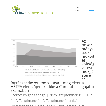
Az
önkor
mányz
atok
működ
ési
költség
vetési
mozgá
stere
és
forrásszerkezeti mobilitása – megjelent a
HÉTFA elemzőjének cikke a Comitatus legújabb
számában
Szerző:
Polgár Csenge
|
2025. szeptember 19.
|
Hír
(hír)
,
Tanulmány (hír)
,
Tanulmány (munka)
,
Uncategorized
,
Város- és területfejlesztés (hír)
,