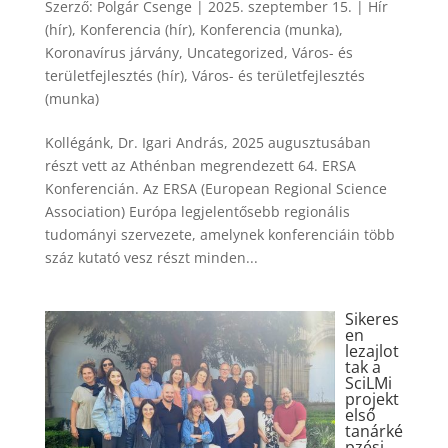
Szerző:
Polgár Csenge
|
2025. szeptember 15.
|
Hír
(hír)
,
Konferencia (hír)
,
Konferencia (munka)
,
Koronavírus járvány
,
Uncategorized
,
Város- és
területfejlesztés (hír)
,
Város- és területfejlesztés
(munka)
Kollégánk, Dr. Igari András, 2025 augusztusában
részt vett az Athénban megrendezett 64. ERSA
Konferencián. Az ERSA (European Regional Science
Association) Európa legjelentősebb regionális
tudományi szervezete, amelynek konferenciáin több
száz kutató vesz részt minden...
Sikeres
en
lezajlot
tak a
SciLMi
projekt
első
tanárké
pzési