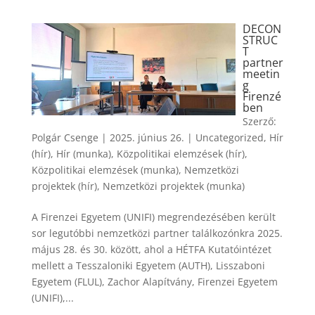
DECON
STRUC
T
partner
meetin
g
Firenzé
ben
Szerző:
Polgár Csenge
|
2025. június 26.
|
Uncategorized
,
Hír
(hír)
,
Hír (munka)
,
Közpolitikai elemzések (hír)
,
Közpolitikai elemzések (munka)
,
Nemzetközi
projektek (hír)
,
Nemzetközi projektek (munka)
A Firenzei Egyetem (UNIFI) megrendezésében került
sor legutóbbi nemzetközi partner találkozónkra 2025.
május 28. és 30. között, ahol a HÉTFA Kutatóintézet
mellett a Tesszaloniki Egyetem (AUTH), Lisszaboni
Egyetem (FLUL), Zachor Alapítvány, Firenzei Egyetem
(UNIFI),...