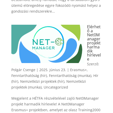
ütemű elöregedése egyre fokozódó nyomást helyez a
gondozási rendszerekre...
Elérhet
ő a
Net0M
anager
projekt
harma
dik
hírlevel
e
Szerző:
Polgár Csenge
|
2025. június 23.
|
Erasmus+
,
Fenntarthatóság (hír)
,
Fenntarthatóság (munka)
,
Hír
(hír)
,
Nemzetközi projektek (hír)
,
Nemzetközi
projektek (munka)
,
Uncategorized
Megjelent a HÉTFA részvételével zajló Net0Manager
projekt harmadik hírlevele! A Net0Manager
Erasmus+ projektben, amelyet az olasz Training2000