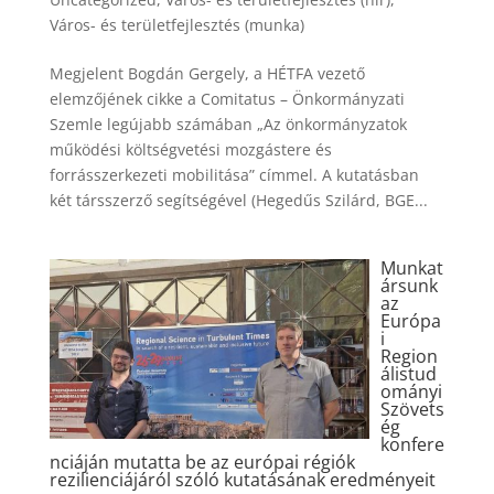
Város- és területfejlesztés (munka)
Megjelent Bogdán Gergely, a HÉTFA vezető
elemzőjének cikke a Comitatus – Önkormányzati
Szemle legújabb számában „Az önkormányzatok
működési költségvetési mozgástere és
forrásszerkezeti mobilitása” címmel. A kutatásban
két társszerző segítségével (Hegedűs Szilárd, BGE...
Munkat
ársunk
az
Európa
i
Region
álistud
ományi
Szövets
ég
konfere
nciáján mutatta be az európai régiók
rezilienciájáról szóló kutatásának eredményeit