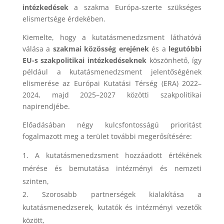
intézkedések
a szakma Európa-szerte szükséges
elismertsége érdekében.
Kiemelte, hogy a kutatásmenedzsment láthatóvá
válása a
szakmai közösség erejének
és a
legutóbbi
EU-s szakpolitikai intézkedéseknek
köszönhető, így
például a kutatásmenedzsment jelentőségének
elismerése az Európai Kutatási Térség (ERA) 2022–
2024, majd 2025–2027 közötti szakpolitikai
napirendjébe.
Előadásában négy kulcsfontosságú prioritást
fogalmazott meg a terület további megerősítésére:
A kutatásmenedzsment hozzáadott értékének
mérése és bemutatása intézményi és nemzeti
szinten,
Szorosabb partnerségek kialakítása a
kutatásmenedzserek, kutatók és intézményi vezetők
között,