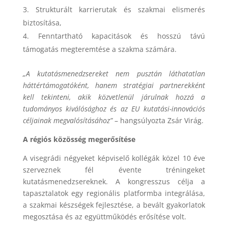
Strukturált karrierutak és szakmai elismerés
biztosítása,
Fenntartható kapacitások és hosszú távú
támogatás megteremtése a szakma számára.
„A kutatásmenedzsereket nem pusztán láthatatlan
háttértámogatóként, hanem stratégiai partnerekként
kell tekinteni, akik közvetlenül járulnak hozzá a
tudományos kiválósághoz és az EU kutatási-innovációs
céljainak megvalósításához”
– hangsúlyozta Zsár Virág.
A régiós közösség megerősítése
A visegrádi négyeket képviselő kollégák közel 10 éve
szerveznek fél évente tréningeket
kutatásmenedzsereknek. A kongresszus célja a
tapasztalatok egy regionális platformba integrálása,
a szakmai készségek fejlesztése, a bevált gyakorlatok
megosztása és az együttműködés erősítése volt.