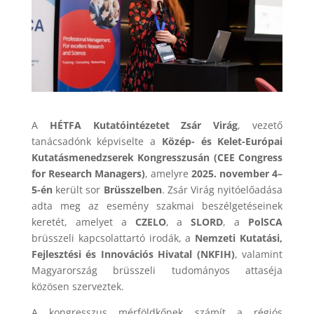
A
HÉTFA Kutatóintézetet
Zsár Virág
, vezető
tanácsadónk képviselte a
Közép- és Kelet-Európai
Kutatásmenedzserek Kongresszusán (CEE Congress
for Research Managers)
, amelyre
2025. november 4–
5-én
került sor
Brüsszelben
. Zsár Virág nyitóelőadása
adta meg az esemény szakmai beszélgetéseinek
keretét, amelyet a
CZELO
, a
SLORD
, a
PolSCA
brüsszeli kapcsolattartó irodák, a
Nemzeti Kutatási,
Fejlesztési és Innovációs Hivatal (NKFIH)
, valamint
Magyarország brüsszeli tudományos attaséja
közösen szerveztek.
A kongresszus mérföldkőnek számít a régiós