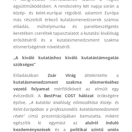
együttműködésben. A rendezvény két napja során a
közép- és kelet-európai régióból, valamint Európa
más részeiből érkező kutatásmenedzserek számos
előadás, műhelymunka és panelbeszélgetés
keretében cseréltek tapasztalatot a kutatási kiválóság
erősítéséről és a kutatásmenedzsment szakma
elismertségének növeléséről.
„A kiváló kutatáshoz kiváló kutatástámogatás
szükséges”
Előadásában
Zsár Virág
áttekintette a
kutatásmenedzsment szakma elismeréséhez
vezető folyamat
mérföldköveit az elmúlt egy
évtizedből. A
BestPrac COST hálózat
örökségére
építve,
„A kutatási kiválóság előmozdítása Közép- és
Kelet-Európában a professzionális kutatásmenedzsment
révén”
című prezentációjában bemutatta, miként
egészítik ki egymást az
alulról induló
kezdeményezések
és a
politikai szintű uniós