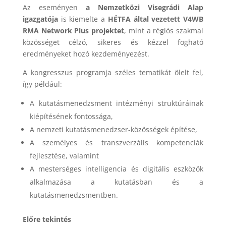
Az eseményen
a Nemzetközi Visegrádi Alap
igazgatója
is kiemelte a
HÉTFA által vezetett V4WB
RMA Network Plus projektet
, mint a régiós szakmai
közösséget célzó, sikeres és kézzel fogható
eredményeket hozó kezdeményezést.
A kongresszus programja széles tematikát ölelt fel,
így például:
A kutatásmenedzsment intézményi struktúráinak
kiépítésének fontossága,
A nemzeti kutatásmenedzser-közösségek építése,
A személyes és transzverzális kompetenciák
fejlesztése, valamint
A mesterséges intelligencia és digitális eszközök
alkalmazása a kutatásban és a
kutatásmenedzsmentben.
Előre tekintés