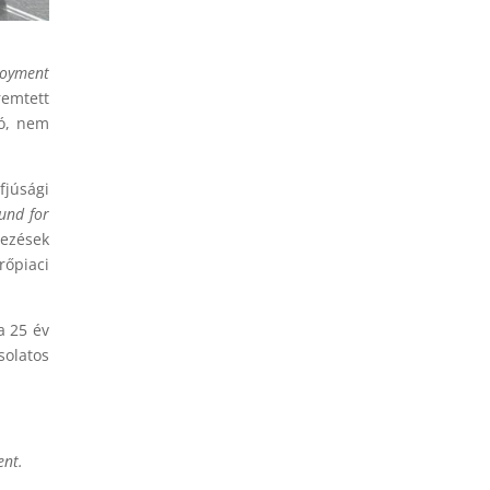
oyment
remtett
zó, nem
júsági
und for
yezések
őpiaci
a 25 év
solatos
ent
.