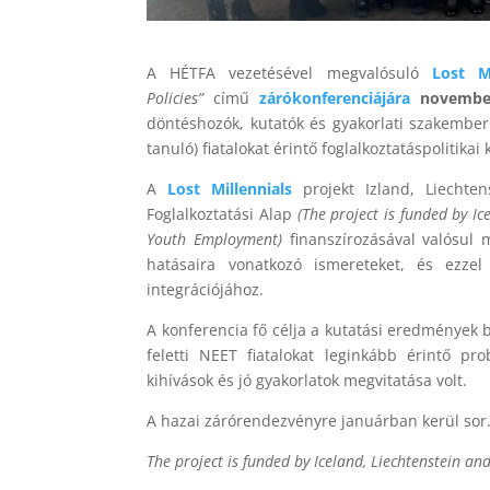
A HÉTFA vezetésével megvalósuló
Lost M
Policies”
című
zárókonferenciájára
november
döntéshozók, kutatók és gyakorlati szakembe
tanuló) fiatalokat érintő foglalkoztatáspolitika
A
Lost Millennials
projekt Izland, Liechte
Foglalkoztatási Alap
(The project is funded by 
Youth Employment)
finanszírozásával valósul 
hatásaira vonatkozó ismereteket, és ezzel
integrációjához.
A konferencia fő célja a kutatási eredmények b
feletti NEET fiatalokat leginkább érintő p
kihívások és jó gyakorlatok megvitatása volt.
A hazai zárórendezvényre januárban kerül sor
The project is funded by Iceland, Liechtenstein