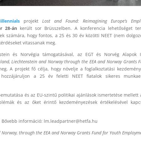
illennials
projekt
Lost and Found: Reimagining Europe’s Empl
 28-án
került sor Brüsszelben. A konferencia lehetőséget te
rek számára, hogy fontos, a 25 és 30 év közötti NEET (nem dolgo
i kérdéseket vitassanak meg.
nstein és Norvégia támogatásával, az EGT és Norvég Alapok If
Iceland, Liechtenstein and Norway through the EEA and Norway Grants F
meg. A projekt fő célja, hogy növelje a foglalkoztatási kezdemén
 hozzájáruljon a 25 év feletti NEET fiatalok sikeres munkaer
emutatása és az EU-szintű politikai ajánlások ismertetése mellett 
roblémák és az őket érintő kezdeményezések értékelésével kapc
. Bővebb információ: lm.leadpartner@hetfa.hu
 and Norway, through the EEA and Norway Grants Fund for Youth Employm