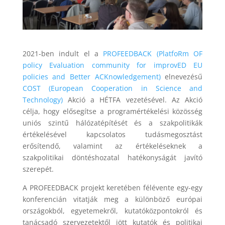
2021-ben indult el a
PROFEEDBACK (PlatfoRm OF
policy Evaluation community for improvED EU
policies and Better ACKnowledgement)
elnevezésű
COST (European Cooperation in Science and
Technology)
Akció a HÉTFA vezetésével. Az Akció
célja, hogy elősegítse a programértékelési közösség
uniós szintű hálózatépítését és a szakpolitikák
értékelésével kapcsolatos tudásmegosztást
erősítendő, valamint az értékeléseknek a
szakpolitikai döntéshozatal hatékonyságát javító
szerepét.
A PROFEEDBACK projekt keretében félévente egy-egy
konferencián vitatják meg a különböző európai
országokból, egyetemekről, kutatóközpontokról és
tanácsadó szervezetektől jött kutatók és politikai