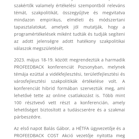
szakértők valamely értékelési szempontból releváns
témát, szakpolitikát, összegyűjtve és megvitatva
mindazon empirikus, elméleti és módszertani
tapasztalatokat, amelyek jól mutatják, hogy a
programértékelések miként tudták és tudják segíteni
az adott jelenségre adott hatékony szakpolitikai
válaszok megszületését.
2023. május 18-19. között megrendeztük a harmadik
PROFEEDBACK konferenciát Pozsonyban, melynek
témája ezúttal a vidékfejlesztési, területfejlesztési és
városfejlesztési szakpolitikák értékelése volt. A
konferenciát hibrid formában szerveztük meg, ami
lehetővé tette az online csatlakozást is. Több mint
100 résztvevő vett részt a konferencián, amely
lehetőséget biztosított a tudáscserére és a szakmai
párbeszédre.
Az első napot Balás Gábor, a HÉTFA ügyvezetője és a
PROFEEDBACK COST Akció vezetője nyitotta meg