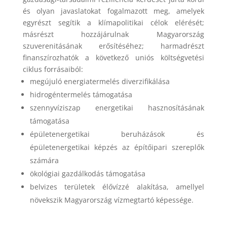
és olyan javaslatokat fogalmazott meg, amelyek
egyrészt segítik a klímapolitikai célok elérését;
másrészt hozzájárulnak Magyarország
szuverenitásának erősítéséhez; harmadrészt
finanszírozhatók a következő uniós költségvetési
ciklus forrásaiból:
megújuló energiatermelés diverzifikálása
hidrogéntermelés támogatása
szennyvíziszap energetikai hasznosításának
támogatása
épületenergetikai beruházások és
épületenergetikai képzés az építőipari szereplők
számára
ökológiai gazdálkodás támogatása
belvizes területek élővízzé alakítása, amellyel
növekszik Magyarország vízmegtartó képessége.