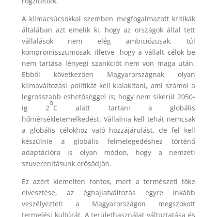
rögzítettek.
A klímacsúcsokkal szemben megfogalmazott kritikák
általában azt emelik ki, hogy az országok által tett
vállalások nem elég ambiciózusak, túl
kompromisszumosak, illetve, hogy a vállalt célok be
nem tartása lényegi szankciót nem von maga után.
Ebből következően Magyarországnak olyan
klímaváltozási politikát kell kialakítani, ami számol a
legrosszabb eshetőséggel is; hogy nem sikerül 2050-
o
ig 2
C alatt tartani a globális
hőmérsékletemelkedést. Vállalnia kell tehát nemcsak
a globális célokhoz való hozzájárulást, de fel kell
készülnie a globális felmelegedéshez történő
adaptációra is olyan módon, hogy a nemzeti
szuverenitásunk erősödjön.
Ez azért kiemelten fontos, mert a természeti tőke
elvesztése, az éghajlatváltozás egyre inkább
veszélyezteti a Magyarországon megszokott
termelési kultúrát. A területhasználat változtatása és