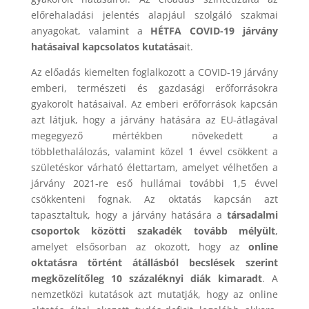
előrehaladási jelentés alapjául szolgáló szakmai
anyagokat, valamint a
HÉTFA COVID-19 járvány
hatásaival kapcsolatos kutatása
it.
Az előadás kiemelten foglalkozott a COVID-19 járvány
emberi, természeti és gazdasági erőforrásokra
gyakorolt hatásaival. Az emberi erőforrások kapcsán
azt látjuk, hogy a járvány hatására az EU-átlagával
megegyező mértékben növekedett a
többlethalálozás, valamint közel 1 évvel csökkent a
születéskor várható élettartam, amelyet vélhetően a
járvány 2021-re eső hullámai további 1,5 évvel
csökkenteni fognak. Az oktatás kapcsán azt
tapasztaltuk, hogy a járvány hatására a
társadalmi
csoportok közötti szakadék tovább mélyült
,
amelyet elsősorban az okozott, hogy az
online
oktatásra történt átállásból becslések szerint
megközelítőleg 10 százaléknyi diák kimaradt
. A
nemzetközi kutatások azt mutatják, hogy az online