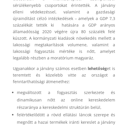
sérülékenyebb csoportokat érintették. A járvány
elleni védekezéssel, valamint a gazdasági
újraindítást célzó intézkedések – amelyek a GDP 7,3
százalékát tették ki hatására a GDP arányos
államadósság 2020 végére újra 80 százalék felé
kúszott. A kormányzati kiadások növekedés mellett a
lakossági megtakarítások volumene, valamint a
lakossági fogyasztás mértéke is nőtt, amelyet
legalább részben a moratórium magyaráz.
Ugyanakkor a járvány számos esetben
lehetőség
et is
teremtett és közelebb vitte az országot a
fenntarthatósági átmenethez:
megváltozott a fogyasztás szerkezete és
dinamikusan nőtt az online kereskedelem
részaránya a kereskedelmi struktúrán belül,
felértékelődött a rövid ellátási láncok szerepe és
megnőtt a hazai termékek iránti kereslet a járvány