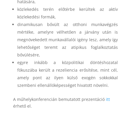
hatására,
közlekedés terén előtérbe kerültek az aktív
közlekedési formák,
dinamikusan bővült az otthoni munkavégzés
mértéke, amelyre vélhetően a járvány után is
megnövekedett munkavállalói igény lesz, amely így
lehetőséget teremt az atipikus foglalkoztatás
bővülésére,
egyre inkább a közpolitikai döntéshozatal
fókuszába került a rezeliencia erősítése, mint cél,
amely pont az ilyen külső exogén sokkokkal
szembeni ellenállóképességet hivatott növelni.
A műhelykonferencián bemutatott prezentáció
itt
érhető el.