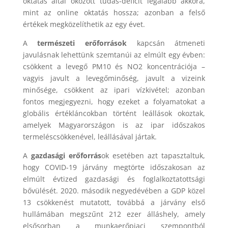
oktatás által okozott tudás-deficit legalább akkora,
mint az online oktatás hossza; azonban a felső
értékek megközelíthetik az egy évet.
A
természeti erőforrások
kapcsán átmeneti
javulásnak lehettünk szemtanúi az elmúlt egy évben:
csökkent a levegő PM10 és NO2 koncentrációja –
vagyis javult a levegőminőség, javult a vizeink
minősége, csökkent az ipari vízkivétel; azonban
fontos megjegyezni, hogy ezeket a folyamatokat a
globális értékláncokban történt leállások okoztak,
amelyek Magyarországon is az ipar időszakos
termeléscsökkenével, leállásával jártak.
A
gazdasági erőforrás
ok esetében azt tapasztaltuk,
hogy COVID-19 járvány megtörte időszakosan az
elmúlt évtized gazdasági és foglalkoztatottsági
bővülését. 2020. második negyedévében a GDP közel
13 csökkenést mutatott, továbbá a járvány első
hullámában megszűnt 212 ezer álláshely, amely
elsősorban a munkaerőpiaci szempontból