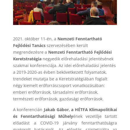
2021. október 11-én, a
Nemzeti Fenntartható
Fejlődési Tanács
szervezésében került
megrendezésre a
Nemzeti Fenntartható Fejlődési
Keretstratégia
negyedik előrehaladási jelentésének
szakmai konferenciája. Az idei előrehaladási jelentés
a 2019-2020-as évben bekövetkezett folyamatok,
trendeket mutatja be a Keretstratégiában foglalt
négy kiemelt erőforráscsoport vonatkozásában:
emberi erőforrások, társadalmi erőforrások,
természeti erőforrások, gazdasági erőforrások.
A konferencián
Jakab Gábor, a HÉTFA Klímapolitikai
és Fenntarthatósági Műhely
ének vezetője tartott
előadást a COVID-19 járvány fenntarthatóságra
gyakorolt hatásairól. Az előadás szintetizálta az