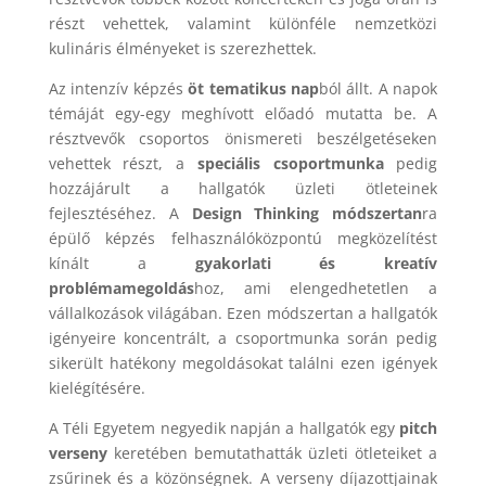
részt vehettek, valamint különféle nemzetközi
kulináris élményeket is szerezhettek.
Az intenzív képzés
öt tematikus nap
ból állt. A napok
témáját egy-egy meghívott előadó mutatta be. A
résztvevők csoportos önismereti beszélgetéseken
vehettek részt, a
speciális csoportmunka
pedig
hozzájárult a hallgatók üzleti ötleteinek
fejlesztéséhez. A
Design Thinking módszertan
ra
épülő képzés felhasználóközpontú megközelítést
kínált a
gyakorlati és kreatív
problémamegoldás
hoz, ami elengedhetetlen a
vállalkozások világában. Ezen módszertan a hallgatók
igényeire koncentrált, a csoportmunka során pedig
sikerült hatékony megoldásokat találni ezen igények
kielégítésére.
A Téli Egyetem negyedik napján a hallgatók egy
pitch
verseny
keretében bemutathatták üzleti ötleteiket a
zsűrinek és a közönségnek. A verseny díjazottjainak