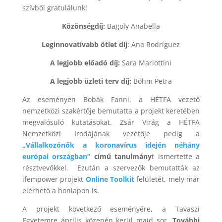
szívből gratulálunk!
Közönségdíj:
Bagoly Anabella
Leginnovatívabb ötlet díj
: Ana Rodríguez
A legjobb előadó díj:
Sara Mariottini
A legjobb üzleti terv díj:
Böhm Petra
Az eseményen Bobák Fanni, a HÉTFA vezető
nemzetközi szakértője bemutatta a projekt keretében
megvalósuló kutatásokat. Zsár Virág a HÉTFA
Nemzetközi Irodájának vezetője pedig a
„Vállalkozónők a koronavírus idején néhány
európai országban”
című tanulmány
t ismertette a
résztvevőkkel. Ezután a szervezők bemutatták az
ifempower projekt
Online Toolkit
felületét, mely már
elérhető a honlapon is.
A projekt következő eseményére, a Tavaszi
Egyetemre április közepén kerül majd sor.
További