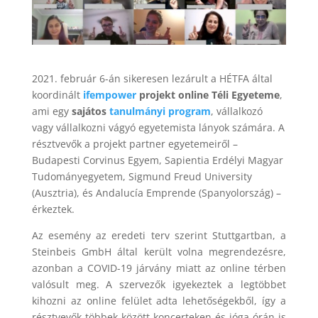
2021. február 6-án sikeresen lezárult a HÉTFA által
koordinált
ifempower
projekt online Téli Egyeteme
,
ami egy
sajátos
tanulmányi program
, vállalkozó
vagy vállalkozni vágyó egyetemista lányok számára. A
résztvevők a projekt partner egyetemeiről –
Budapesti Corvinus Egyem, Sapientia Erdélyi Magyar
Tudományegyetem, Sigmund Freud University
(Ausztria), és Andalucía Emprende (Spanyolország) –
érkeztek.
Az esemény az eredeti terv szerint Stuttgartban, a
Steinbeis GmbH által került volna megrendezésre,
azonban a COVID-19 járvány miatt az online térben
valósult meg. A szervezők igyekeztek a legtöbbet
kihozni az online felület adta lehetőségekből, így a
résztvevők többek között koncerteken és jóga órán is