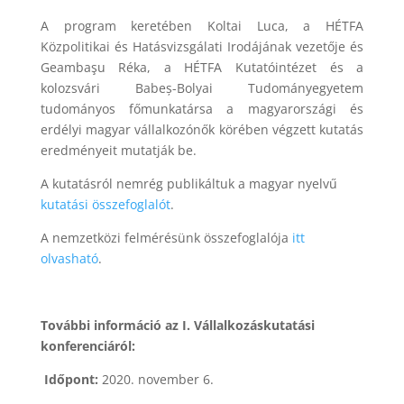
A program keretében Koltai Luca, a HÉTFA
Közpolitikai és Hatásvizsgálati Irodájának vezetője és
Geambaşu Réka, a HÉTFA Kutatóintézet és a
kolozsvári Babeș-Bolyai Tudományegyetem
tudományos főmunkatársa a magyarországi és
erdélyi magyar vállalkozónők körében végzett kutatás
eredményeit mutatják be.
A kutatásról nemrég publikáltuk a magyar nyelvű
kutatási összefoglalót
.
A nemzetközi felmérésünk összefoglalója
itt
olvasható
.
További információ az I. Vállalkozáskutatási
konferenciáról:
Időpont:
2020. november 6.