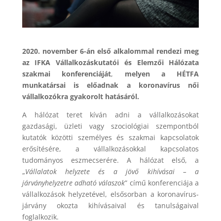
2020. november 6-án
első alkalommal rendezi meg
az IFKA
Vállalkozáskutatói és Elemzői Hálózata
szakmai konferenciáját
,
melyen a HÉTFA
munkatársai is előadnak a koronavírus női
vállalkozókra gyakorolt hatásáról.
A hálózat teret kíván adni a vállalkozásokat
gazdasági, üzleti vagy szociológiai szempontból
kutatók közötti személyes és szakmai kapcsolatok
erősítésére, a vállalkozásokkal kapcsolatos
tudományos eszmecserére. A hálózat első, a
„
Vállalatok helyzete és a jövő kihívásai – a
járványhelyzetre adható válaszok
” című konferenciája a
vállalkozások helyzetével, elsősorban a koronavírus-
járvány okozta kihívásaival és tanulságaival
foglalkozik.