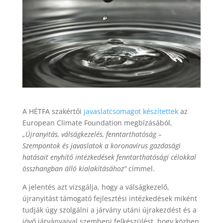
A HÉTFA szakértői
javaslatcsomagot készítettek
az
European Climate Foundation megbízásából,
„Újranyitás, válságkezelés, fenntarthatóság –
Szempontok és javaslatok a koronavírus gazdasági
hatásait enyhítő intézkedések fenntarthatósági célokkal
összhangban álló kialakításához”
címmel.
A jelentés azt vizsgálja, hogy a válságkezelő,
újranyitást támogató fejlesztési intézkedések miként
tudják úgy szolgálni a járvány utáni újrakezdést és a
jövő járványaival szembeni felkészülést, hogy közben