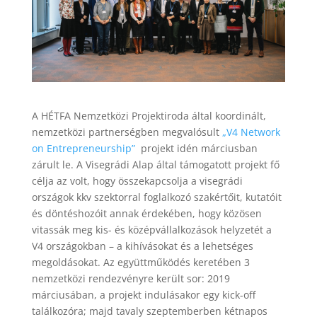
A HÉTFA Nemzetközi Projektiroda által koordinált,
nemzetközi partnerségben megvalósult
„V4 Network
on Entrepreneurship”
projekt idén márciusban
zárult le. A Visegrádi Alap által támogatott projekt fő
célja az volt, hogy összekapcsolja a visegrádi
országok kkv szektorral foglalkozó szakértőit, kutatóit
és döntéshozóit annak érdekében, hogy közösen
vitassák meg kis- és középvállalkozások helyzetét a
V4 országokban – a kihívásokat és a lehetséges
megoldásokat. Az együttműködés keretében 3
nemzetközi rendezvényre került sor: 2019
márciusában, a projekt indulásakor egy kick-off
találkozóra; majd tavaly szeptemberben kétnapos