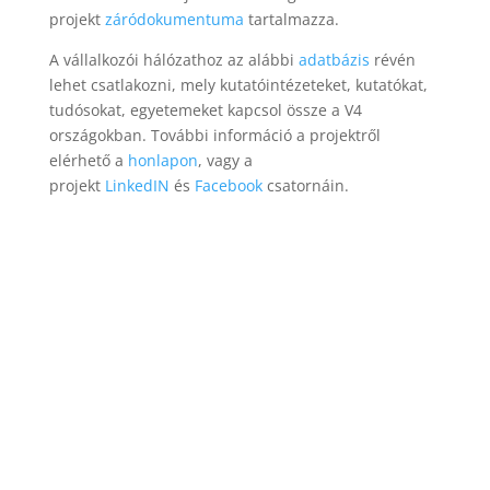
projekt
záródokumentuma
tartalmazza.
A vállalkozói hálózathoz az alábbi
adatbázis
révén
lehet csatlakozni, mely kutatóintézeteket, kutatókat,
tudósokat, egyetemeket kapcsol össze a V4
országokban. További információ a projektről
elérhető a
honlapon
, vagy a
projekt
LinkedIN
és
Facebook
csatornáin.