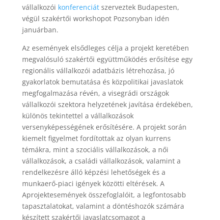
vállalkozói
konferenciát
szerveztek Budapesten,
végül szakértői workshopot Pozsonyban idén
januárban.
Az események elsődleges célja a projekt keretében
megvalósuló szakértői együttműködés erősítése egy
regionális vállalkozói adatbázis létrehozása, jó
gyakorlatok bemutatása és közpolitikai javaslatok
megfogalmazása révén, a visegrádi országok
vállalkozói szektora helyzetének javítása érdekében,
különös tekintettel a vállalkozások
versenyképességének erősítésére. A projekt során
kiemelt figyelmet fordítottak az olyan kurrens
témákra, mint a szociális vállalkozások, a női
vállalkozások, a családi vállalkozások, valamint a
rendelkezésre álló képzési lehetőségek és a
munkaerő-piaci igények közötti eltérések. A
Aprojektesemények összefoglalóit, a legfontosabb
tapasztalatokat, valamint a döntéshozók számára
készített szakértői javaslatcsomagot a