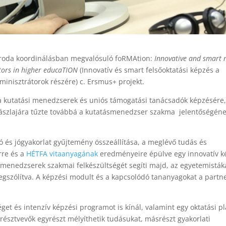
iroda koordinálásban megvalósuló foRMAtion:
Innovative and smart
tors in higher educaTION
(Innovatív és smart felsőoktatási képzés a
minisztrátorok részére) c. Ersmus+ projekt.
a a kutatási menedzserek és uniós támogatási tanácsadók képzésére
 zászlajára tűzte továbbá a kutatásmenedzser szakma jelentőségéne
ó és jógyakorlat gyűjtemény összeállítása, a meglévő tudás és
rre és a
HÉTFA vitaanyagának
eredményeire épülve egy innovatív k
ásmenedzserek szakmai felkészültségét segíti majd, az egyetemisták
szólítva. A képzési modult és a kapcsolódó tananyagokat a partn
get és intenzív képzési programot is kínál, valamint egy oktatási p
résztvevők egyrészt mélyíthetik tudásukat, másrészt gyakorlati