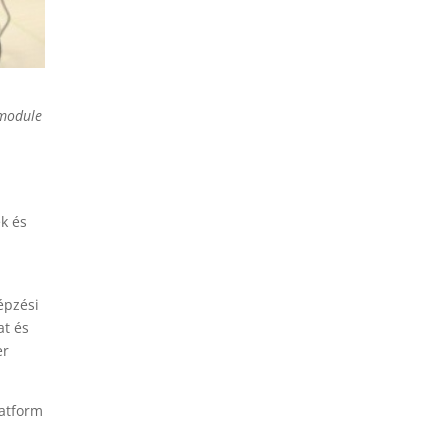
 module
,
k és
épzési
at és
er
latform