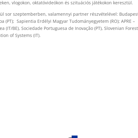
eken, vlogokon, oktatóvideókon és szituációs játékokon keresztül.
ül sor szeptemberben, valamennyi partner részvételével: Budapes
oa (PT); Sapientia Erdélyi Magyar Tudományegyetem (RO); APRE –
a (IT/BE), Sociedade Portuguesa de Inovação (PT), Slovenian Forest
ation of Systems (IT).