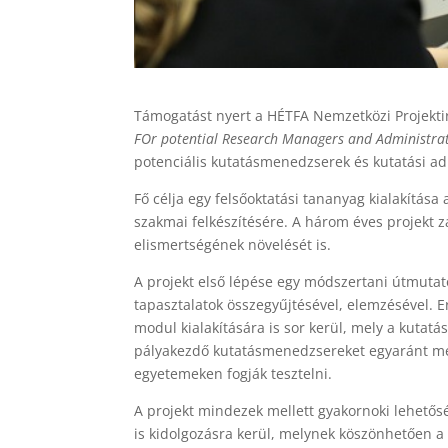
Támogatást nyert a HÉTFA Nemzetközi Projekt
FOr potential Research Managers and Administra
potenciális kutatásmenedzserek és kutatási ad
Fő célja egy felsőoktatási tananyag kialakítás
szakmai felkészítésére. A három éves projekt
elismertségének növelését is.
A projekt első lépése egy módszertani útmutat
tapasztalatok összegyűjtésével, elemzésével. E
modul kialakítására is sor kerül, mely a kutat
pályakezdő kutatásmenedzsereket egyaránt meg
egyetemeken fogják tesztelni.
A projekt mindezek mellett gyakornoki lehetősé
is kidolgozásra kerül, melynek köszönhetően a 