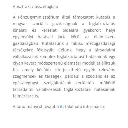
Absztrakt / összefoglaló
A Pénzügyminisztérium által támogatott kutatás a
magyar szociális gazdaságnak a foglalkoztatás
kínálati és keresleti oldalára gyakorolt helyi
egyensúlyi hatásait járta körül az élelmiszer-
gazdaságban. Kutatásunk a falusi, mezőgazdasági
térségekre fókuszált. Célunk, hogy a társadalmi
vállalkozások komplex foglalkoztatási hatásainak egy
olyan kevert módszertanú elemzési modelljét állítsuk
fel, amely később kiterjeszthető egyéb releváns
szegmensek és térségek, például a szociális és az
egészségügyi szolgáltatások területén működő
társadalmi vállalkozások foglalkoztatási hatásainak
felmérésre is.
A tanulmányról továbbá
itt
található információ.