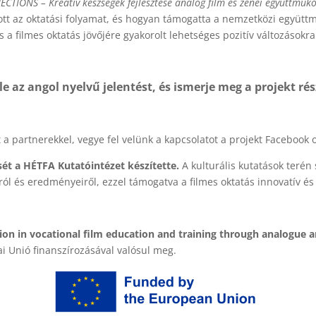
TIONS – Kreatív készségek fejlesztése analóg film és zenei együttműk
tt az oktatási folyamat, és hogyan támogatta a nemzetközi együttmű
s a filmes oktatás jövőjére gyakorolt lehetséges pozitív változásokra 
le az angol nyelvű jelentést, és ismerje meg a projekt rés
 partnerekkel, vegye fel velünk a kapcsolatot a projekt Facebook o
ét a HÉTFA Kutatóintézet készítette.
A kulturális kutatások terén
ról és eredményeiről, ezzel támogatva a filmes oktatás innovatív és 
n in vocational film education and training through analogue a
 Unió finanszírozásával valósul meg.