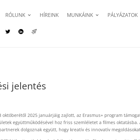
RÓLUNK
HÍREINK
MUNKÁINK
PÁLYÁZATOK
si jelentés
októberétől 2025 januárjáig zajlott, az Erasmus+ program támogatá
ületek együttműködésével hoz friss szemléletet a filmes oktatásba.
artnerek dolgoznak együtt, hogy kreatív és innovatív megoldásokat 