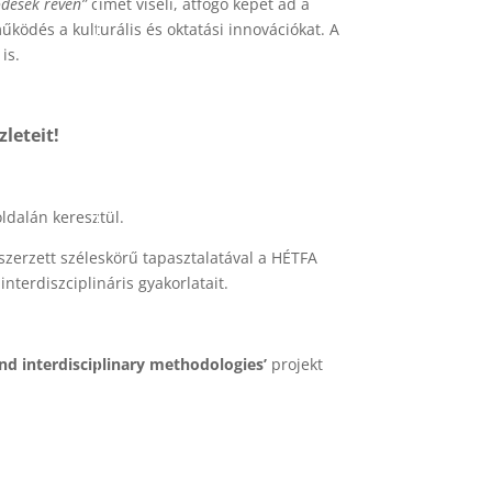
ödések révén”
címet viseli, átfogó képet ad a
ködés a kulturális és oktatási innovációkat. A
is.
zleteit!
ldalán keresztül.
 szerzett széleskörű tapasztalatával a HÉTFA
interdiszciplináris gyakorlatait.
nd interdisciplinary methodologies’
projekt