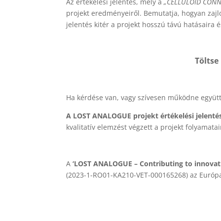
Az értékelési jelentés, mely a
„CELLULOID CONNEC
projekt eredményeiről. Bemutatja, hogyan zajlo
jelentés kitér a projekt hosszú távú hatásaira é
Töltse 
Ha kérdése van, vagy szívesen működne együtt a
A LOST ANALOGUE projekt értékelési jelentés
kvalitatív elemzést végzett a projekt folyamatai
A
‘LOST ANALOGUE – Contributing to innovatio
(2023-1-RO01-KA210-VET-000165268) az Európai