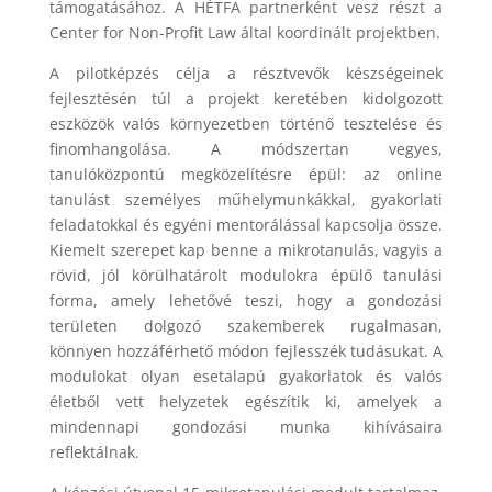
támogatásához. A HÉTFA partnerként vesz részt a
Center for Non-Profit Law által koordinált projektben.
A pilotképzés célja a résztvevők készségeinek
fejlesztésén túl a projekt keretében kidolgozott
eszközök valós környezetben történő tesztelése és
finomhangolása. A módszertan vegyes,
tanulóközpontú megközelítésre épül: az online
tanulást személyes műhelymunkákkal, gyakorlati
feladatokkal és egyéni mentorálással kapcsolja össze.
Kiemelt szerepet kap benne a mikrotanulás, vagyis a
rövid, jól körülhatárolt modulokra épülő tanulási
forma, amely lehetővé teszi, hogy a gondozási
területen dolgozó szakemberek rugalmasan,
könnyen hozzáférhető módon fejlesszék tudásukat. A
modulokat olyan esetalapú gyakorlatok és valós
életből vett helyzetek egészítik ki, amelyek a
mindennapi gondozási munka kihívásaira
reflektálnak.