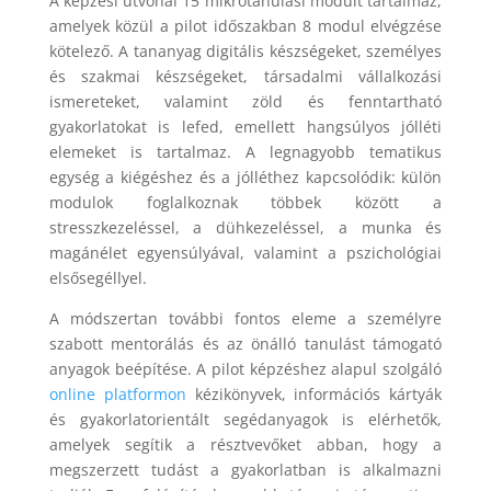
A képzési útvonal 15 mikrotanulási modult tartalmaz,
amelyek közül a pilot időszakban 8 modul elvégzése
kötelező. A tananyag digitális készségeket, személyes
és szakmai készségeket, társadalmi vállalkozási
ismereteket, valamint zöld és fenntartható
gyakorlatokat is lefed, emellett hangsúlyos jólléti
elemeket is tartalmaz. A legnagyobb tematikus
egység a kiégéshez és a jólléthez kapcsolódik: külön
modulok foglalkoznak többek között a
stresszkezeléssel, a dühkezeléssel, a munka és
magánélet egyensúlyával, valamint a pszichológiai
elsősegéllyel.
A módszertan további fontos eleme a személyre
szabott mentorálás és az önálló tanulást támogató
anyagok beépítése. A pilot képzéshez alapul szolgáló
online platformon
kézikönyvek, információs kártyák
és gyakorlatorientált segédanyagok is elérhetők,
amelyek segítik a résztvevőket abban, hogy a
megszerzett tudást a gyakorlatban is alkalmazni