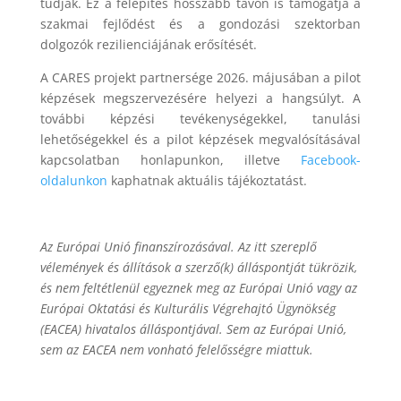
tudják. Ez a felépítés hosszabb távon is támogatja a
szakmai fejlődést és a gondozási szektorban
dolgozók rezilienciájának erősítését.
A CARES projekt partnersége 2026. májusában a pilot
képzések megszervezésére helyezi a hangsúlyt. A
további képzési tevékenységekkel, tanulási
lehetőségekkel és a pilot képzések megvalósításával
kapcsolatban honlapunkon, illetve
Facebook-
oldalunkon
kaphatnak aktuális tájékoztatást.
Az Európai Unió finanszírozásával. Az itt szereplő
vélemények és állítások a szerző(k) álláspontját tükrözik,
és nem feltétlenül egyeznek meg az Európai Unió vagy az
Európai Oktatási és Kulturális Végrehajtó Ügynökség
(EACEA) hivatalos álláspontjával. Sem az Európai Unió,
sem az EACEA nem vonható felelősségre miattuk.