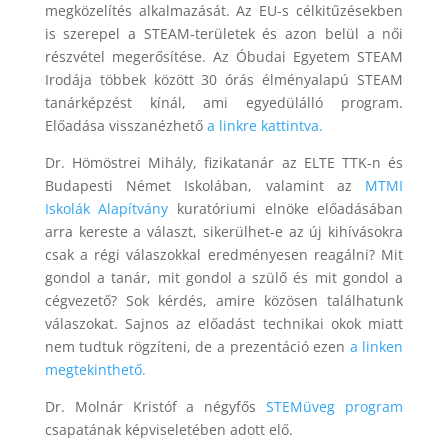
megközelítés alkalmazását. Az EU-s célkitűzésekben
is szerepel a STEAM-területek és azon belül a női
részvétel megerősítése. Az Óbudai Egyetem STEAM
Irodája többek között 30 órás élményalapú STEAM
tanárképzést kínál, ami egyedülálló program.
Előadása visszanézhető
a linkre kattintva.
Dr. Hömöstrei Mihály, fizikatanár az ELTE TTK-n és
Budapesti Német Iskolában, valamint az
MTMI
Iskolák Alapítvány
kuratóriumi elnöke előadásában
arra kereste a választ, sikerülhet-e az új kihívásokra
csak a régi válaszokkal eredményesen reagálni? Mit
gondol a tanár, mit gondol a szülő és mit gondol a
cégvezető? Sok kérdés, amire közösen találhatunk
válaszokat. Sajnos az előadást technikai okok miatt
nem tudtuk rögzíteni, de a prezentáció ezen
a linken
megtekinthető.
Dr. Molnár Kristóf a négyfős
STEMüveg program
csapatának képviseletében adott elő.