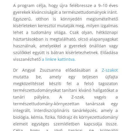
A program célja, hogy újra felébressze a 9–10 éves
gyerekek kíváncsiságát a természettudományok iránt.
Egyszerű, otthon is könnyedén megismételhető
kísérleteken keresztül mutatják meg, milyen izgalmas
lehet a tudomány világa. Csak olyan, hétköznapi
háztartásokban is megtalálható, olcsó alapanyagokat
használnak, amelyekkel a gyerekek önállóan vagy
szülőkkel együtt is bátran kísérletezhetnek. Előadása
visszanézhető
a linkre kattintva.
Dr Angyal Zsuzsanna előadásában a
Z-szakot
mutatta be, amely egy teljesen újfajta
megközelítéssel készíti fel a felső tagozaton
természettudományokat tanítani kívánó hallgatókat a
tanári pályára. A Z-szak, vagyis a
természettudomány-környezettan tanárszak egy
integrált, interdiszciplináris tanárképzés, amely a
biológia, kémia, fizika, földrajz és környezettudomány
elemeit egységes szemléletben kapcsolja össze.
Célja, hogy a jövő tanárai ne különálló