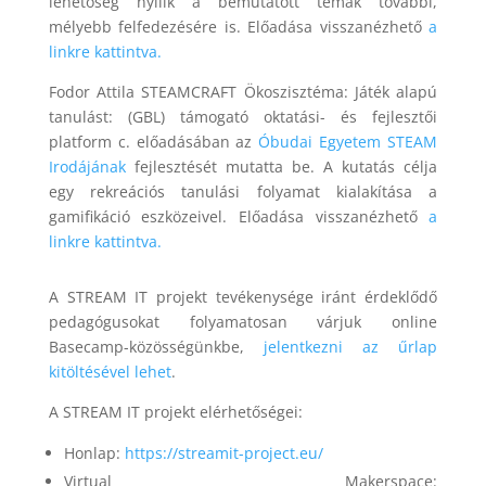
lehetőség nyílik a bemutatott témák további,
mélyebb felfedezésére is. Előadása visszanézhető
a
linkre kattintva.
Fodor Attila STEAMCRAFT Ökoszisztéma: Játék alapú
tanulást: (GBL) támogató oktatási- és fejlesztői
platform c. előadásában az
Óbudai Egyetem STEAM
Irodájának
fejlesztését mutatta be. A kutatás célja
egy rekreációs tanulási folyamat kialakítása a
gamifikáció eszközeivel. Előadása visszanézhető
a
linkre kattintva.
A STREAM IT projekt tevékenysége iránt érdeklődő
pedagógusokat folyamatosan várjuk online
Basecamp-közösségünkbe,
jelentkezni az űrlap
kitöltésével lehet
.
A STREAM IT projekt elérhetőségei:
Honlap:
https://streamit-project.eu/
Virtual Makerspace: