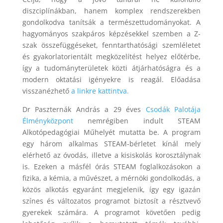
diszciplínákban, hanem komplex rendszerekben
gondolkodva tanítsák a természettudományokat. A
hagyományos szakpáros képzésekkel szemben a Z-
szak összefüggéseket, fenntarthatósági szemléletet
és gyakorlatorientált megközelítést helyez előtérbe,
így a tudományterületek közti átjárhatóságra és a
modern oktatási igényekre is reagál. Előadása
visszanézhető
a linkre kattintva.
Dr Paszternák András a 29 éves
Csodák Palotája
Élményközpont
nemrégiben indult STEAM
Alkotópedagógiai Műhelyét mutatta be. A program
egy három alkalmas STEAM-bérletet kínál mely
elérhető az óvodás, illetve a kisiskolás korosztálynak
is. Ezeken a másfél órás STEAM foglalkozásokon a
fizika, a kémia, a művészet, a mérnöki gondolkodás, a
közös alkotás egyaránt megjelenik, így egy igazán
színes és változatos programot biztosít a résztvevő
gyerekek számára. A programot követően pedig