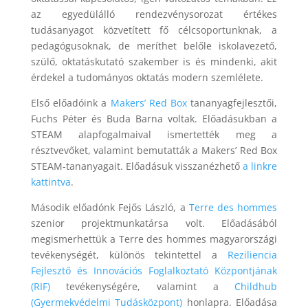
az egyedülálló rendezvénysorozat értékes
tudásanyagot közvetített fő célcsoportunknak, a
pedagógusoknak, de meríthet belőle iskolavezető,
szülő, oktatáskutató szakember is és mindenki, akit
érdekel a tudományos oktatás modern szemlélete.
Első előadóink a
Makers’ Red Box
tananyagfejlesztői,
Fuchs Péter és Buda Barna voltak. Előadásukban a
STEAM alapfogalmaival ismertették meg a
résztvevőket, valamint bemutatták a Makers’ Red Box
STEAM-tananyagait. Előadásuk visszanézhető
a linkre
kattintva
.
Második előadónk Fejős László, a
Terre des hommes
szenior projektmunkatársa volt. Előadásából
megismerhettük a Terre des hommes magyarországi
tevékenységét, különös tekintettel a
Reziliencia
Fejlesztő és Innovációs Foglalkoztató Központjának
(RIF)
tevékenységére, valamint a
Childhub
(Gyermekvédelmi Tudásközpont)
honlapra. Előadása