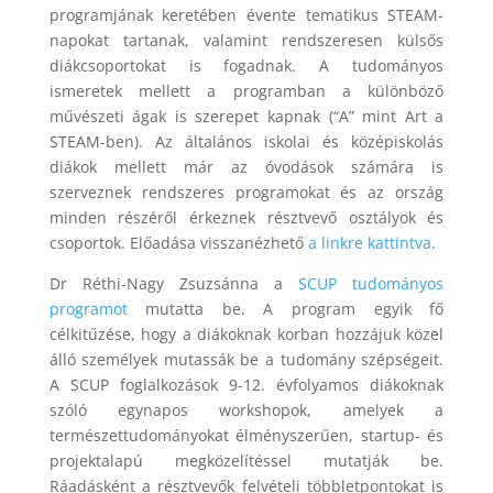
programjának keretében évente tematikus STEAM-
napokat tartanak, valamint rendszeresen külsős
diákcsoportokat is fogadnak. A tudományos
ismeretek mellett a programban a különböző
művészeti ágak is szerepet kapnak (“A” mint Art a
STEAM-ben). Az általános iskolai és középiskolás
diákok mellett már az óvodások számára is
szerveznek rendszeres programokat és az ország
minden részéről érkeznek résztvevő osztályok és
csoportok. Előadása visszanézhető
a linkre kattintva
.
Dr Réthi-Nagy Zsuzsánna a
SCUP tudományos
programot
mutatta be. A program egyik fő
célkitűzése, hogy a diákoknak korban hozzájuk közel
álló személyek mutassák be a tudomány szépségeit.
A SCUP foglalkozások 9-12. évfolyamos diákoknak
szóló egynapos workshopok, amelyek a
természettudományokat élményszerűen, startup- és
projektalapú megközelítéssel mutatják be.
Ráadásként a résztvevők felvételi többletpontokat is