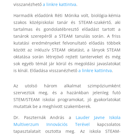
visszanézhető
a linkre kattintva
.
Harmadik előadónk Réti Mónika volt, biológia-kémia
szakos középiskolai tanár és STEAM-szakértő, aki
tartalmas és gondolatébresztő előadást tartott a
tanárok szerepéről a STEAM tanulás során. A friss
kutatási eredményeket felvonultató előadás többek
között az inkluzív STEAM oktatást, a lányok STEAM
oktatása során létrejövő rejtett tanterveket és még
sok egyéb témát jár körül és megoldási javaslatokat
is kínál. Előadása visszanézhető
a linkre kattintva
.
Az utolsó három alkalmat szimpóziumként
szerveztük meg, és a hazánkban jelenleg futó
STEM/STEAM iskolai programokat, jó gyakorlatokat
mutattak be a meghívott szakemberek.
Dr. Paszternák András a
Lauder Javne Iskola
Multiverzum Innovációs Terével
kapcsolatos
tapasztalatait osztotta meg. Az iskola STEAM-