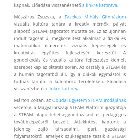
kapnak. Előadása visszanézhető
a linkre kattintva
.
Mészáros Zsuzska, a
Fazekas Mihály Gimnázium
vizuális kultúra tanára a kreatív mérnöki pályát
alapozó (STEAM) tagozatot mutatta be. Ez az újonnan
indult tagozat új megközelítést alkalmaz a fizikai és
matematikai ismeretek, vizuális képességek és
kreativitás együttes fejlesztésén keresztül. A
gondolkodás és vizuális kultúra fejlesztése kiemelt
szerepet kap az oktatás során. Az osztály a STEAM és
a humán tagozatból áll, így a diákok egymástól is
tudnak tanulni a különböző területeken. Előadása
visszanézhető
a linkre kattintva.
Márton Zoltán, az
Óbudai Egyetem STEAM Irodájának
vezetője, a Magyarországi STEAM Platform igazgatója
a STEAM alapú tehetséggondozásról és pedagógus
továbbképzésről beszélt. Áttekintést kaptunk a
jelenleg zajló társadalmi, ipari, gazdasági
folyamatokról, amelyek szükségessé teszik a STEAM