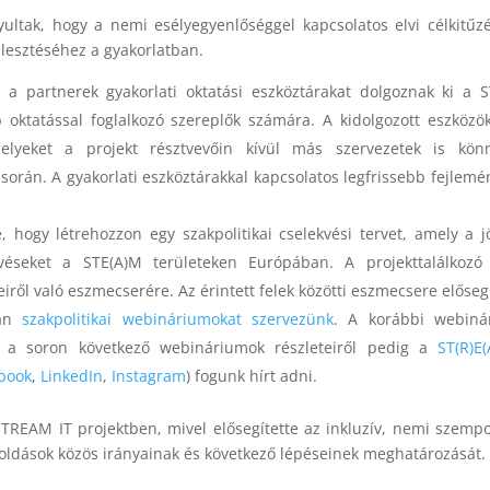
yultak, hogy a nemi esélyegyenlőséggel kapcsolatos elvi célkitűz
jlesztéséhez a gyakorlatban.
a partnerek gyakorlati oktatási eszköztárakat dolgoznak ki a 
 oktatással foglalkozó szereplők számára. A kidolgozott eszközö
elyeket a projekt résztvevőin kívül más szervezetek is kön
során. A gyakorlati eszköztárakkal kapcsolatos legfrissebb fejlemé
 hogy létrehozzon egy szakpolitikai cselekvési tervet, amely a 
véseket a STE(A)M területeken Európában. A projekttalálkozó
teiről való eszmecserére. Az érintett felek közötti eszmecsere előseg
rán
szakpolitikai webináriumokat szervezünk
. A korábbi webiná
, a soron következő webináriumok részleteiről pedig a
ST(R)E
book
,
LinkedIn
,
Instagram
) fogunk hírt adni.
STREAM IT projektben, mivel elősegítette az inkluzív, nemi szemp
goldások közös irányainak és következő lépéseinek meghatározását.