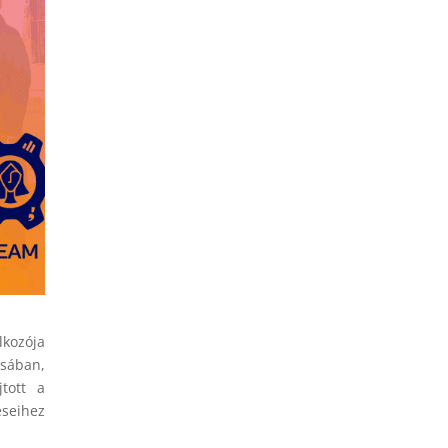
lkozója
sában,
tott a
éseihez