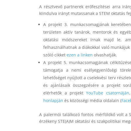
A résztvevő partnerek erőfeszítései arra irán
kiindulva irányt mutassanak a STEM oktatás fe
A projekt 3. munkacsomagjának keretében 
területen aktív tanárok, mentorok és egyéb
oktatási módszereket írnak majd le, am
felhasználhatnak a diákokkal való munkájuk 
szóló cikket
ezen a linken
olvashatják.
A projekt 5. munkacsomagjának célkitűzése,
támogatja a nemi esélyegyenlőségi törek
lehetőséget nyújtott a cselekvési terv részle
és ajánlásaik összegzésére a projekt so
elérhetők a projekt
YouTube csatornáján
honlapján
és közösségi média oldalain (
Face
A palermói találkozó fontos mérföldkő volt a 
érzékeny STE(A)M oktatási és szakpolitikai me