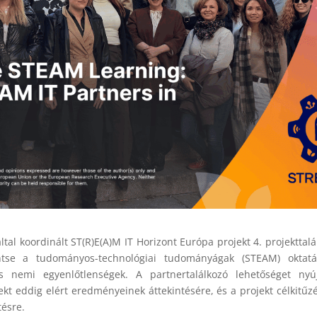
tal koordinált ST(R)E(A)M IT Horizont Európa projekt 4. projekttalá
ntse a tudományos-technológiai tudományágak (STEAM) oktatá
s nemi egyenlőtlenségek. A partnertalálkozó lehetőséget nyúj
ekt eddig elért eredményeinek áttekintésére, és a projekt célkitűz
tésre.