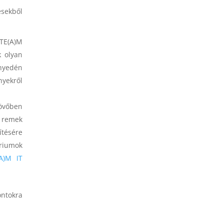
ésekből
STE(A)M
k olyan
nyedén
nyekről
jövőben
 remek
ítésére
riumok
(A)M IT
ontokra