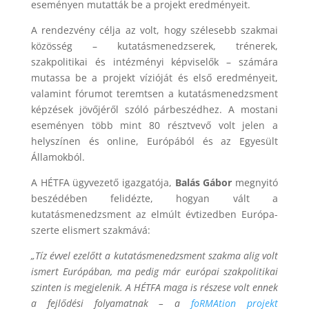
eseményen mutatták be a projekt eredményeit.
A rendezvény célja az volt, hogy szélesebb szakmai
közösség – kutatásmenedzserek, trénerek,
szakpolitikai és intézményi képviselők – számára
mutassa be a projekt vízióját és első eredményeit,
valamint fórumot teremtsen a kutatásmenedzsment
képzések jövőjéről szóló párbeszédhez. A mostani
eseményen több mint 80 résztvevő volt jelen a
helyszínen és online, Európából és az Egyesült
Államokból.
A HÉTFA ügyvezető igazgatója,
Balás Gábor
megnyitó
beszédében felidézte, hogyan vált a
kutatásmenedzsment az elmúlt évtizedben Európa-
szerte elismert szakmává:
„Tíz évvel ezelőtt a kutatásmenedzsment szakma alig volt
ismert Európában, ma pedig már európai szakpolitikai
szinten is megjelenik. A HÉTFA maga is részese volt ennek
a fejlődési folyamatnak – a
foRMAtion projekt