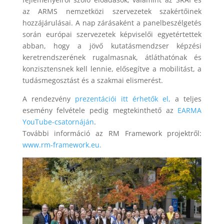
az ARMS nemzetközi szervezetek szakértőinek
hozzájárulásai. A nap zárásaként a panelbeszélgetés
során európai szervezetek képviselői egyetértettek
abban, hogy a jövő kutatásmendzser képzési
keretrendszerének rugalmasnak, átláthatónak és
konzisztensnek kell lennie, elősegítve a mobilitást, a
tudásmegosztást és a szakmai elismerést.
A rendezvény
prezentációi itt érhetők el,
a teljes
esemény felvétele pedig megtekinthető az
EARMA
YouTube-csatornáján
.
További információ az RM Framework projektről:
www.rm-framework.eu.