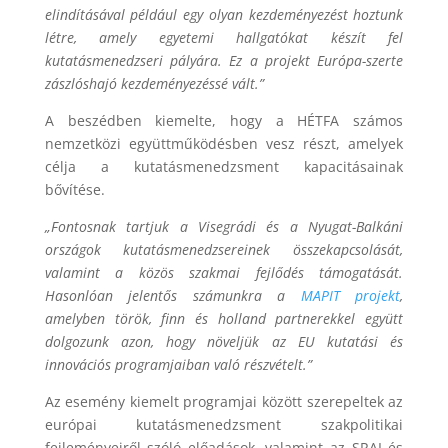
elindításával például egy olyan kezdeményezést hoztunk
létre, amely egyetemi hallgatókat készít fel
kutatásmenedzseri pályára. Ez a projekt Európa-szerte
zászlóshajó kezdeményezéssé vált.”
A beszédben kiemelte, hogy a HÉTFA számos
nemzetközi együttműködésben vesz részt, amelyek
célja a kutatásmenedzsment kapacitásainak
bővítése.
„Fontosnak tartjuk a Visegrádi és a Nyugat-Balkáni
országok kutatásmenedzsereinek összekapcsolását,
valamint a közös szakmai fejlődés támogatását.
Hasonlóan jelentős számunkra a
MAPIT projekt
,
amelyben török, finn és holland partnerekkel együtt
dolgozunk azon, hogy növeljük az EU kutatási és
innovációs programjaiban való részvételt.”
Az esemény kiemelt programjai között szerepeltek az
európai kutatásmenedzsment szakpolitikai
fejleményeiről szóló előadások, valamint az SRAI és