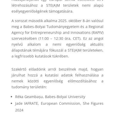
létrehozásához a STE(A)M területek nemi alapú
esélyegyenlőségének támogatására.
A sorozat második alkalma 2025. október 8-án valósul
meg a Babes-Bolyai Tudományegyetem és a Regional
Agency for Entrepreneurship and Innovations (RAPIV)
szervezésében (11:00 – 12:30 óra, CET). Ez az angol
nyelvű alkalom a nemi egyenlőség aktuális
állapotának témájára fókuszál a STE(A)M területeken,
a legfrissebb kutatások tükrében.
Szakértő előadóink arról beszélnek majd, hogyan
járulhat hozzá a kutatási adatok felhasználása a
nemek közötti egyenlőség előmozdításához a
tudomány területén:
Réka Geambașu, Babes-Bolyai University
Jade IAFRATE, European Commission, She Figures
2024