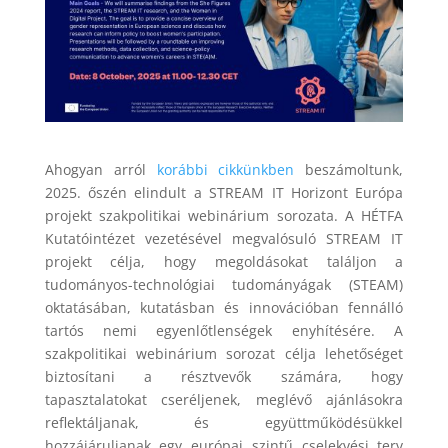
Ahogyan arról
korábbi cikkünkben
beszámoltunk,
2025. őszén elindult a STREAM IT Horizont Európa
projekt szakpolitikai webinárium sorozata. A HÉTFA
Kutatóintézet vezetésével megvalósuló STREAM IT
projekt célja, hogy megoldásokat találjon a
tudományos-technológiai tudományágak (STEAM)
oktatásában, kutatásban és innovációban fennálló
tartós nemi egyenlőtlenségek enyhítésére. A
szakpolitikai webinárium sorozat célja lehetőséget
biztosítani a résztvevők számára, hogy
tapasztalatokat cseréljenek, meglévő ajánlásokra
reflektáljanak, és együttműködésükkel
hozzájáruljanak egy európai szintű cselekvési terv