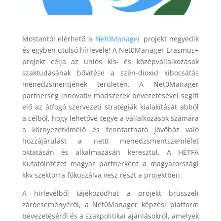
Mostantól elérhető a
Net0Manager
projekt negyedik
és egyben utolsó hírlevele! A Net0Manager Erasmus+
projekt célja az uniós kis- és középvállalkozások
szaktudásának bővítése a szén-dioxid kibocsátás
menedzsmentjének területén. A Net0Manager
partnerség innovatív módszerek bevezetésével segíti
elő az átfogó szervezeti stratégiák kialakítását abból
a célból, hogy lehetővé tegye a vállalkozások számára
a környezetkímélő és fenntartható jövőhöz való
hozzájárulást a net0 menedzsmentszemlélet
oktatásán és alkalmazásán keresztül. A HÉTFA
Kutatóintézet magyar partnerként a magyarországi
kkv szektorra fókuszálva vesz részt a projektben.
A hírlevélből tájékozódhat a projekt brüsszeli
záróeseményéről, a Net0Manager képzési platform
bevezetéséről és a szakpolitikai ajánlásokról, amelyek