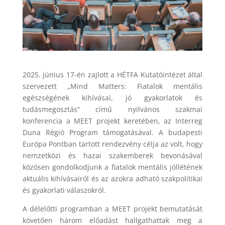
2025. június 17-én zajlott a HÉTFA Kutatóintézet által
szervezett „Mind Matters: Fiatalok mentális
egészségének kihívásai, jó gyakorlatok és
tudásmegosztás” című nyilvános szakmai
konferencia a MEET projekt keretében, az Interreg
Duna Régió Program támogatásával. A budapesti
Európa Pontban tartott rendezvény célja az volt, hogy
nemzetközi és hazai szakemberek bevonásával
közösen gondolkodjunk a fiatalok mentális jóllétének
aktuális kihívásairól és az azokra adható szakpolitikai
és gyakorlati válaszokról.
A délelőtti programban a MEET projekt bemutatását
követően három előadást hallgathattak meg a