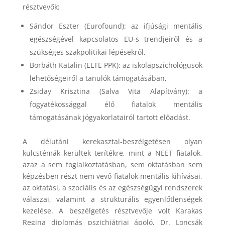
résztvevők:
Sándor Eszter (Eurofound): az ifjúsági mentális
egészségével kapcsolatos EU-s trendjeiről és a
szükséges szakpolitikai lépésekről,
Borbáth Katalin (ELTE PPK): az iskolapszichológusok
lehetőségeiről a tanulók támogatásában,
Zsiday Krisztina (Salva Vita Alapítvány): a
fogyatékossággal élő fiatalok mentális
támogatásának jógyakorlatairól tartott előadást.
A délutáni kerekasztal-beszélgetésen olyan
kulcstémák kerültek terítékre, mint a NEET fiatalok,
azaz a sem foglalkoztatásban, sem oktatásban sem
képzésben részt nem vevő fiatalok mentális kihívásai,
az oktatási, a szociális és az egészségügyi rendszerek
válaszai, valamint a strukturális egyenlőtlenségek
kezelése. A beszélgetés résztvevője volt Karakas
Regina diplomás pszichiátriai ápoló, Dr. Loncsák