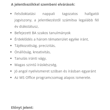
A jelentkezőkkel szembeni elvárások:
Felsőoktatási nappali tagozatos hallgatói
jogviszony, a jelentkezéstől számítva legalább fél
év diákstátusz,
Befejezett BA szakos tanulmányok
Érdeklődés a három tématerület egyike iránt,
Tájékozottság, precizitás,
Önállóság, kreativitás,
Tanulás iránti vágy,
Magas szintű íráskészség,
Jó angol nyelvismeret szóban és írásban egyaránt
Az MS Office programcsomag alapos ismerete.
Előnyt jelent: