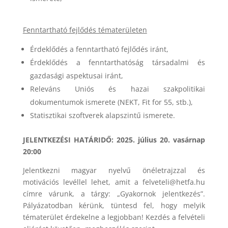
Fenntartható fejlődés tématerületen
Érdeklődés a fenntartható fejlődés iránt,
Érdeklődés a fenntarthatóság társadalmi és
gazdasági aspektusai iránt,
Releváns Uniós és hazai szakpolitikai
dokumentumok ismerete (NEKT, Fit for 55, stb.),
Statisztikai szoftverek alapszintű ismerete.
JELENTKEZÉSI HATÁRIDŐ: 2025. július 20. vasárnap
20:00
Jelentkezni magyar nyelvű önéletrajzzal és
motivációs levéllel lehet, amit a felveteli@hetfa.hu
címre várunk, a tárgy: „Gyakornok jelentkezés”.
Pályázatodban kérünk, tüntesd fel, hogy melyik
tématerület érdekelne a legjobban! Kezdés a felvételi