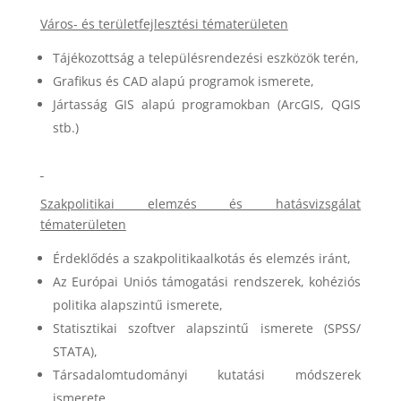
Város- és területfejlesztési tématerületen
Tájékozottság a településrendezési eszközök terén,
Grafikus és CAD alapú programok ismerete,
Jártasság GIS alapú programokban (ArcGIS, QGIS
stb.)
Szakpolitikai elemzés és hatásvizsgálat
tématerületen
Érdeklődés a szakpolitikaalkotás és elemzés iránt,
Az Európai Uniós támogatási rendszerek, kohéziós
politika alapszintű ismerete,
Statisztikai szoftver alapszintű ismerete (SPSS/
STATA),
Társadalomtudományi kutatási módszerek
ismerete,