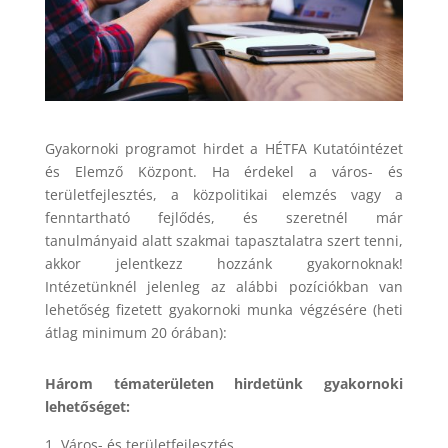
Gyakornoki programot hirdet a HÉTFA Kutatóintézet
és Elemző Központ. Ha érdekel a város- és
területfejlesztés, a közpolitikai elemzés vagy a
fenntartható fejlődés, és szeretnél már
tanulmányaid alatt szakmai tapasztalatra szert tenni,
akkor jelentkezz hozzánk gyakornoknak!
Intézetünknél jelenleg az alábbi pozíciókban van
lehetőség fizetett gyakornoki munka végzésére (heti
átlag minimum 20 órában):
Három tématerületen hirdetünk gyakornoki
lehetőséget:
Város- és területfejlesztés,