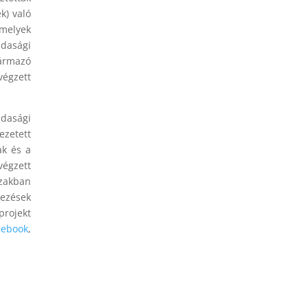
k) való
 melyek
dasági
zármazó
égzett
zdasági
ezetett
ak és a
végzett
zakban
ezések
rojekt
cebook
,