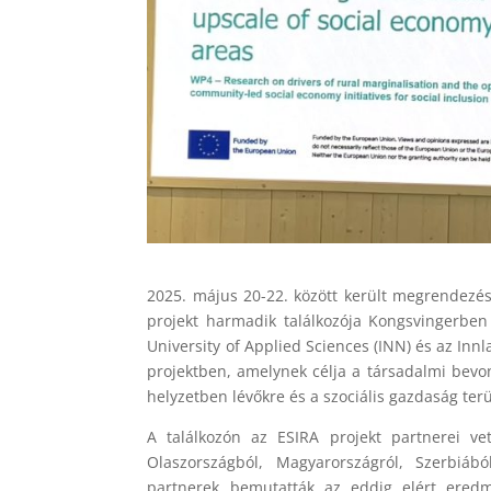
2025. május 20-22. között került megrendezés
projekt harmadik találkozója Kongsvingerben
University of Applied Sciences (INN) és az In
projektben, amelynek célja a társadalmi bevon
helyzetben lévőkre és a szociális gazdaság terü
A találkozón az ESIRA projekt partnerei vet
Olaszországból, Magyarországról, Szerbiábó
partnerek bemutatták az eddig elért eredm