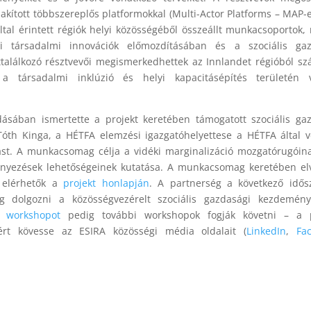
lakított többszereplős platformokkal (Multi-Actor Platforms – MAP-e
tal érintett régiók helyi közösségéből összeállt munkacsoportok,
yi társadalmi innovációk előmozdításában és a szociális gaz
alálkozó résztvevői megismerkedhettek az Innlandet régióból s
 társadalmi inklúzió és helyi kapacitásépítés területén v
dásában ismertette a projekt keretében támogatott szociális ga
óth Kinga, a HÉTFA elemzési igazgatóhelyettese a HÉTFA által v
st. A munkacsomag célja a vidéki marginalizáció mozgatórugóin
ényezések lehetőségeinek kutatása. A munkacsomag keretében el
r elérhetők a
projekt honlapján
. A partnerség a következő idős
og dolgozni a közösségvezérelt szociális gazdasági kezdemény
ai workshopot
pedig további workshopok fogják követni – a p
kért kövesse az ESIRA közösségi média oldalait (
LinkedIn
,
Fa