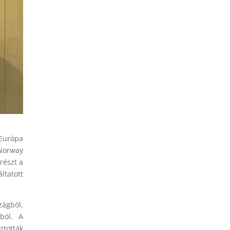
 Európa
 Norway
részt a
ltatott
zágból,
ából. A
tották