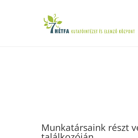
Munkatársaink részt ve
találkozóján