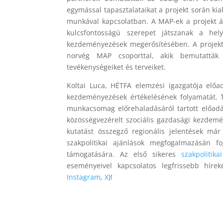
egymással tapasztalataikat a projekt során kia
munkával kapcsolatban. A MAP-ek a projekt ál
kulcsfontosságú szerepet játszanak a hel
kezdeményezések megerősítésében. A projektt
norvég MAP csoporttal, akik bemutatták a
tevékenységeiket és terveiket.
Koltai Luca, HÉTFA elemzési igazgatója előa
kezdeményezések értékelésének folyamatát. T
munkacsomag előrehaladásáról tartott előadá
közösségvezérelt szociális gazdasági kezdem
kutatást összegző regionális jelentések má
szakpolitikai ajánlások megfogalmazásán f
támogatására. Az első sikeres
szakpolitik
eseményeivel kapcsolatos legfrissebb híre
Instagram
,
X
)!