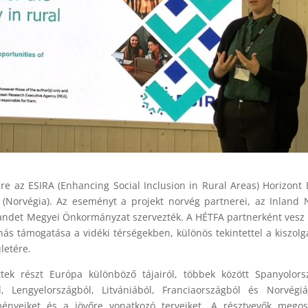
re az ESIRA (Enhancing Social Inclusion in Rural Areas) Horizont
 (Norvégia). Az eseményt a projekt norvég partnerei, az Inland
nlandet Megyei Önkormányzat szervezték. A HÉTFA partnerként vesz 
ás támogatása a vidéki térségekben, különös tekintettel a kiszolgá
letére.
tek részt Európa különböző tájairól, többek között Spanyolors
l, Lengyelországból, Litvániából, Franciaországból és Norvégi
ényeiket és a jövőre vonatkozó terveiket. A résztvevők megosz