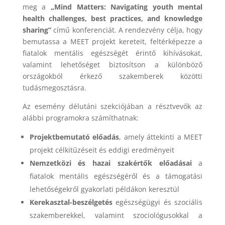
meg a
„Mind Matters: Navigating youth mental
health challenges, best practices, and knowledge
sharing”
című konferenciát. A rendezvény célja, hogy
bemutassa a MEET projekt kereteit, feltérképezze a
fiatalok mentális egészségét érintő kihívásokat,
valamint lehetőséget biztosítson a különböző
országokból érkező szakemberek közötti
tudásmegosztásra.
Az esemény délutáni szekciójában a résztvevők az
alábbi programokra számíthatnak:
Projektbemutató előadás
, amely áttekinti a MEET
projekt célkitűzéseit és eddigi eredményeit
Nemzetközi és hazai szakértők előadásai
a
fiatalok mentális egészségéről és a támogatási
lehetőségekről gyakorlati példákon keresztül
Kerekasztal-beszélgetés
egészségügyi és szociális
szakemberekkel, valamint szociológusokkal a