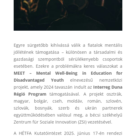
Egyre sürgetőbb kihívássá válik a fiatalok mentális
jóllétének támogatása – különösen a társadalmi és
gazdasági szempontból sérülékenyebb csoportok
esetében. Ezekre a problémákra keres válaszokat a
MEET – Mental Well-Being in Education for
Disadvantaged Youth
elnevezésű nemzetközi
projekt, amely 2024 tavaszán indult az
Interreg Duna
Régió Program
támogatásával. A projekt osztrák,
magyar, bolgár, cseh, moldáv, román, szlovén,
szlovák, bosnyák, szerb és ukrán partnerek
együttműködésében valósul meg, a bécsi székhelyű
Zentrum für Soziale Innovation (ZSI) vezetésével.
A HÉTFA Kutatóintézet 2025. június 17-én rendezi